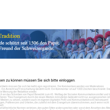
n zu können müssen Sie sich bitte einloggen.
Artikeln müssen Sie sich bei
kathLogin registrieren
. Die Kommentare werden von Moderatoren
t. Ein Anrecht auf Freischaltung besteht nicht. Ein Kommentar ist auf 1000 Zeichen beschränkt. Di
e Meinung der Redaktion wieder.
 an das Schreiben von Papst Benedikt zum 45. Welttag der Sozialen Kommunikationsmittel und lä
tieren: "Das Evangelium durch die neuen Medien mitzuteilen bedeutet nicht nur, ausgesprochen rel
en Medien zu setzen, sondern auch im eigenen digitalen Profil und Kommunikationsstil konsequent
en, Präferenzen und Urteilen, die zutiefst mit dem Evangelium übereinstimmen, auch wenn nicht
net
)
e strafrechtliche Normen verletzen, den guten Sitten widersprechen oder sonst dem Ansehen des M