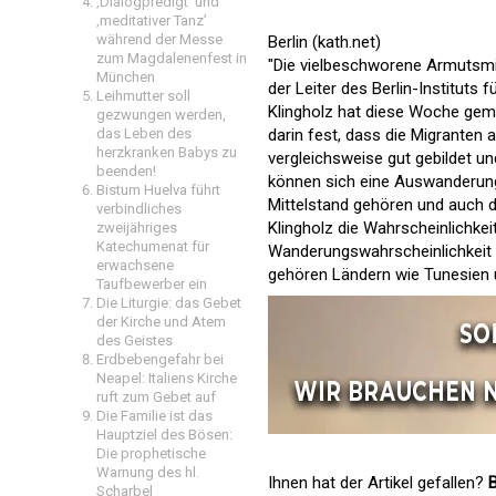
‚Dialogpredigt‘ und
‚meditativer Tanz’
während der Messe
Berlin (kath.net)
zum Magdalenenfest in
"Die vielbeschworene Armutsmigr
München
der Leiter des Berlin-Instituts 
Leihmutter soll
Klingholz hat diese Woche geme
gezwungen werden,
darin fest, dass die Migranten
das Leben des
herzkranken Babys zu
vergleichsweise gut gebildet u
beenden!
können sich eine Auswanderung
Bistum Huelva führt
Mittelstand gehören und auch d
verbindliches
Klingholz die Wahrscheinlichke
zweijähriges
Katechumenat für
Wanderungswahrscheinlichkeit g
erwachsene
gehören Ländern wie Tunesien 
Taufbewerber ein
Die Liturgie: das Gebet
der Kirche und Atem
des Geistes
Erdbebengefahr bei
Neapel: Italiens Kirche
ruft zum Gebet auf
Die Familie ist das
Hauptziel des Bösen:
Die prophetische
Warnung des hl.
Ihnen hat der Artikel gefallen?
B
Scharbel