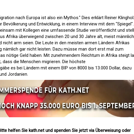
ation nach Europa ist also ein Mythos." Dies erklärt Reiner Klinghol
für Bevölkerung und Entwicklung, in einem Interview mit dem "Spiegel".
insam mit Kollegen eine umfassende Studie veröffentlicht und stell
 aus Afrika überwiegend zwischen 20 und 30 Jahre alt, meist männlic
nd nicht arm seien. Die Leute in den meisten armen Ländern Afrikas
 nämlich gar nicht leisten. Dazu müsse man dort erst mal zum
as nötige Geld haben. Mit zunehmendem Reichtum in Afrika steigt la
it, dass die Menschen migrieren. Die höchste
äbe es bei Ländern mit einem BIP von 8000 bis 13.000 Dollar, dazu
und Jordanien.
itte helfen Sie kath.net und spenden Sie jetzt via Überweisung oder