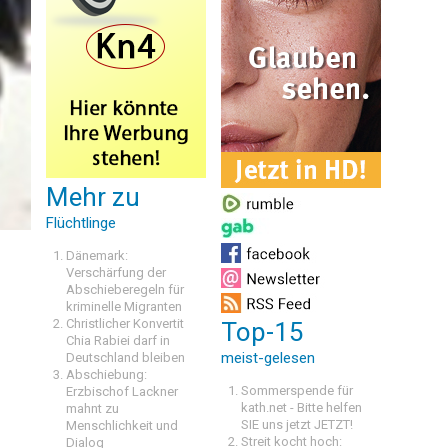
Mehr zu
Flüchtlinge
Dänemark:
Verschärfung der
Abschieberegeln für
kriminelle Migranten
Christlicher Konvertit
Top-15
Chia Rabiei darf in
meist-gelesen
Deutschland bleiben
Abschiebung:
Sommerspende für
Erzbischof Lackner
kath.net - Bitte helfen
mahnt zu
SIE uns jetzt JETZT!
Menschlichkeit und
Streit kocht hoch:
Dialog