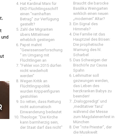
Braucht die barocke
Hat Kardinal Marx für
Basilika Weingarten
EKD-Flüchtlingsschiff
wirklich einen neuen
einen "namhaften
z,
„modernen“ Altar?
Betrag" zur Verfügung
Ein Signal des
gestellt?
Himmels?
Zahl der Migranten
t
Die Familie ist das
übers Mittelmeer
h und
Hauptziel des Bösen:
erheblich gestiegen
Die prophetische
Papst mahnt
Warnung des hl.
"Gewissenserforschung
Scharbel
" im Umgang mit
ut
Das Schweigen der
Flüchtlingen an
Bischöfe zur Causa
"Fehler von 2015 dürfen
Spahn
nicht wiederholt
Leihmutter soll
werden"
gezwungen werden,
Wegen Kritik an
das Leben des
Flüchtlingspolitik
herzkranken Babys zu
wurden Krippenfiguren
beenden!
gestohlen
‚Dialogpredigt‘ und
So retten, dass Rettung
‚meditativer Tanz’
nicht automatisch
während der Messe
Einwanderung bedeutet
zum Magdalenenfest in
Theologe: "Die Kirche
München
kann barmherzig sein,
Der "rote Priester", der
der Staat darf das nicht"
die Musikwelt