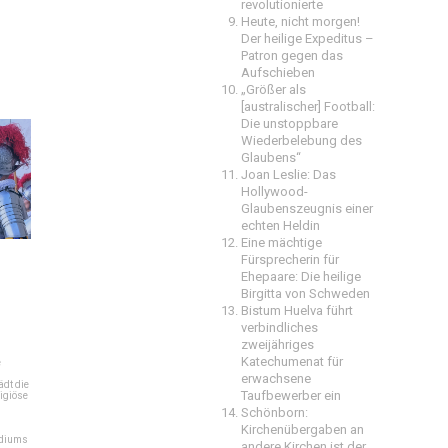
revolutionierte
Heute, nicht morgen!
Der heilige Expeditus –
Patron gegen das
Aufschieben
„Größer als
[australischer] Football:
Die unstoppbare
Wiederbelebung des
Glaubens“
Joan Leslie: Das
Hollywood-
Glaubenszeugnis einer
echten Heldin
Eine mächtige
Fürsprecherin für
Ehepaare: Die heilige
Birgitta von Schweden
Bistum Huelva führt
verbindliches
zweijähriges
Katechumenat für
e
erwachsene
dt die
Taufbewerber ein
igiöse
Schönborn:
Kirchenübergaben an
ediums
andere Kirchen ist der