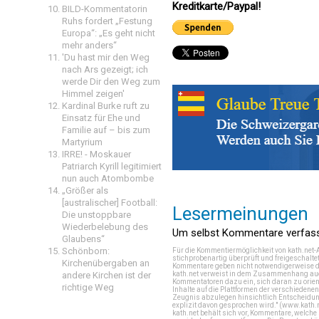
Kreditkarte/Paypal!
BILD-Kommentatorin
Ruhs fordert „Festung
Europa“: „Es geht nicht
mehr anders“
'Du hast mir den Weg
nach Ars gezeigt; ich
werde Dir den Weg zum
Himmel zeigen'
Kardinal Burke ruft zu
Einsatz für Ehe und
Familie auf – bis zum
Martyrium
IRRE! - Moskauer
Patriarch Kyrill legitimiert
nun auch Atombombe
„Größer als
[australischer] Football:
Lesermeinungen
Die unstoppbare
Wiederbelebung des
Um selbst Kommentare verfasse
Glaubens“
Schönborn:
Für die Kommentiermöglichkeit von kath.net-
stichprobenartig überprüft und freigeschalte
Kirchenübergaben an
Kommentare geben nicht notwendigerweise di
kath.net verweist in dem Zusammenhang auch
andere Kirchen ist der
Kommentatoren dazu ein, sich daran zu orien
richtige Weg
Inhalte auf die Plattformen der verschieden
Zeugnis abzulegen hinsichtlich Entscheidung
explizit davon gesprochen wird." (
www.kath.
kath.net behält sich vor, Kommentare, welch