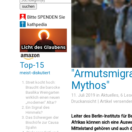
Top-15
"Armutsmigra
meist-diskutiert
Mythos"
Streit kocht hoch:
Braucht die barocke
Basilika Weingarten
11. Juli 2019 in
Aktuelles
, 6 Le
wirklich einen neuen
Druckansicht
|
Artikel versende
„modernen“ Altar?
Ein Signal des
Himmels?
Leiter des Berlin-Instituts für
Das Schweigen der
Afrikas können sich eine Ausw
Bischöfe zur Causa
Spahn
Mittelstand gehören und auch 