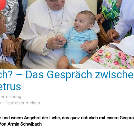
ich? – Das Gespräch zwische
etrus
esermeinung
n
|
Tippfehler melden
tte und einem Angebot der Liebe, das ganz natürlich mit einem Gespr
 Von Armin Schwibach