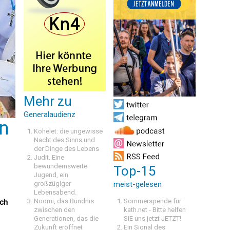
Mehr zu
Generalaudienz
n
Kohelet: die ungewisse
Nacht des Sinns und
der Dinge des Lebens
Judit. Eine
bewundernswerte
Top-15
Jugend, ein
großzügiger
meist-gelesen
Lebensabend.
Noomi, das Bündnis
Sommerspende für
äch
zwischen den
kath.net - Bitte helfen
Generationen, das die
SIE uns jetzt JETZT!
Zukunft eröffnet
Ein Signal des