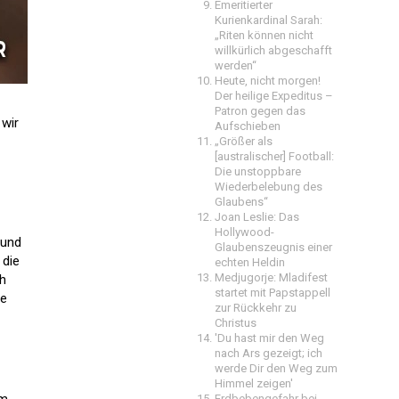
Emeritierter
Kurienkardinal Sarah:
„Riten können nicht
willkürlich abgeschafft
werden“
Heute, nicht morgen!
Der heilige Expeditus –
Patron gegen das
 wir
Aufschieben
„Größer als
[australischer] Football:
Die unstoppbare
Wiederbelebung des
Glaubens“
Joan Leslie: Das
Hollywood-
 und
Glaubenszeugnis einer
 die
echten Heldin
Medjugorje: Mladifest
ch
startet mit Papstappell
he
zur Rückkehr zu
Christus
'Du hast mir den Weg
nach Ars gezeigt; ich
werde Dir den Weg zum
Himmel zeigen'
Erdbebengefahr bei