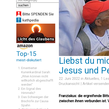
Top-15
Liebst du m
meist-diskutiert
Jesus und P
Emeritierter
Kurienkardinal Sarah:
„Riten können nicht
22. Juni 2022 in
Aktuelles
, 1 L
willkürlich abgeschafft
Druckansicht
|
Artikel versende
werden“
Ein Signal des
Himmels?
Franziskus: die ergreifende Bi
Das Schweigen der
zwischen ihnen verbunden ist.
Bischöfe zur Causa
Spahn