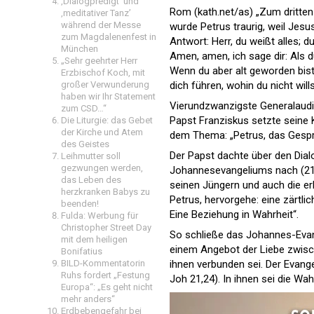
‚Dialogpredigt‘ und
Rom (
kath.net/as
) „Zum dritte
‚meditativer Tanz’
während der Messe
wurde Petrus traurig, weil Jesu
zum Magdalenenfest in
Antwort: Herr, du weißt alles; 
München
Amen, amen, ich sage dir: Als d
„Sehr geehrter Herr
Wenn du aber alt geworden bist
Erzbischof Koch, mit
großer Verwunderung
dich führen, wohin du nicht will
haben wir Ihr Statement
Vierundzwanzigste Generalaudi
zum CSD…“
Papst Franziskus setzte seine 
Die Liturgie: das Gebet
der Kirche und Atem
dem Thema: „Petrus, das Gespr
des Geistes
Der Papst dachte über den Di
Leihmutter soll
gezwungen werden,
Johannesevangeliums nach (21,
das Leben des
seinen Jüngern und auch die er
herzkranken Babys zu
Petrus, hervorgehe: eine zärtlic
beenden!
Eine Beziehung in Wahrheit“.
Fulda: Werbung für
Christopher Street Day
So schließe das Johannes-Evange
mit dem heiligen
einem Angebot der Liebe zwisc
Bonifatius
BILD-Kommentatorin
ihnen verbunden sei. Der Evange
Ruhs fordert „Festung
Joh 21,24). In ihnen sei die Wa
Europa“: „Es geht nicht
mehr anders“
Erdbebengefahr bei