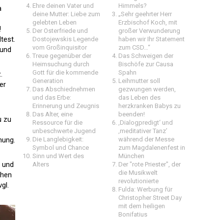
Ehre deinen Vater und
Himmels?
a
deine Mutter: Liebe zum
„Sehr geehrter Herr
gelebten Leben
Erzbischof Koch, mit
!
Der Osterfriede und
großer Verwunderung
test.
Dostojewskis Legende
haben wir Ihr Statement
vom Großinquisitor
zum CSD…“
 und
Treue gegenüber der
Das Schweigen der
Heimsuchung durch
Bischöfe zur Causa
Gott für die kommende
Spahn
.
Generation
Leihmutter soll
er
Das Abschiednehmen
gezwungen werden,
und das Erbe:
das Leben des
Erinnerung und Zeugnis
herzkranken Babys zu
Das Alter, eine
beenden!
u zu
Ressource für die
‚Dialogpredigt‘ und
unbeschwerte Jugend
‚meditativer Tanz’
hung.
Die Langlebigkeit:
während der Messe
Symbol und Chance
zum Magdalenenfest in
Sinn und Wert des
München
e und
Alters
Der "rote Priester", der
die Musikwelt
chen
revolutionierte
gl.
Fulda: Werbung für
Christopher Street Day
mit dem heiligen
Bonifatius