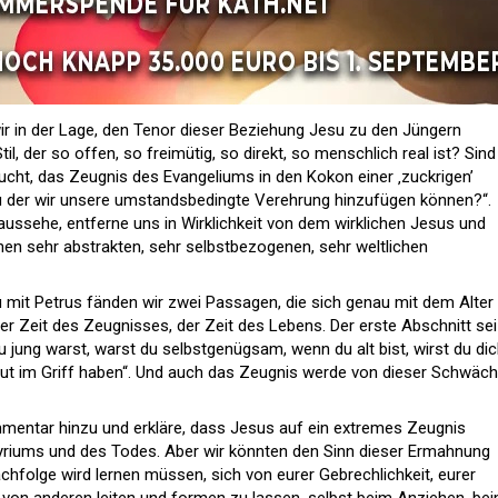
wir in der Lage, den Tenor dieser Beziehung Jesu zu den Jüngern
, der so offen, so freimütig, so direkt, so menschlich real ist? Sind
sucht, das Zeugnis des Evangeliums in den Kokon einer ‚zuckrigen’
u der wir unsere umstandsbedingte Verehrung hinzufügen können?“.
aussehe, entferne uns in Wirklichkeit von dem wirklichen Jesus und
en sehr abstrakten, sehr selbstbezogenen, sehr weltlichen
mit Petrus fänden wir zwei Passagen, die sich genau mit dem Alter
er Zeit des Zeugnisses, der Zeit des Lebens. Der erste Abschnitt sei
 jung warst, warst du selbstgenügsam, wenn du alt bist, wirst du di
gut im Griff haben“. Und auch das Zeugnis werde von dieser Schwäc
mmentar hinzu und erkläre, dass Jesus auf ein extremes Zeugnis
tyriums und des Todes. Aber wir könnten den Sinn dieser Ermahnung
chfolge wird lernen müssen, sich von eurer Gebrechlichkeit, eurer