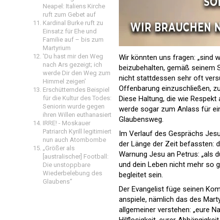
Neapel: Italiens Kirche
ruft zum Gebet auf
Kardinal Burke ruft zu
Einsatz für Ehe und
Familie auf – bis zum
Martyrium
'Du hast mir den Weg
Wir könnten uns fragen: „sind 
nach Ars gezeigt; ich
beizubehalten, gemäß seinem Stil
werde Dir den Weg zum
nicht stattdessen sehr oft ver
Himmel zeigen'
Offenbarung einzuschließen, z
Erschütterndes Beispiel
für die Kultur des Todes:
Diese Haltung, die wie Respekt 
Seniorin wurde gegen
werde sogar zum Anlass für ein
ihren Willen euthanasiert
Glaubensweg.
IRRE! - Moskauer
Patriarch Kyrill legitimiert
Im Verlauf des Gesprächs Jesu 
nun auch Atombombe
der Länge der Zeit befassten: d
„Größer als
Warnung Jesu an Petrus: „als du
[australischer] Football:
und dein Leben nicht mehr so 
Die unstoppbare
Wiederbelebung des
begleitet sein.
Glaubens“
Der Evangelist füge seinen Ko
anspiele, nämlich das des Mar
allgemeiner verstehen: „eure Na