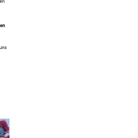
men
den
 uns