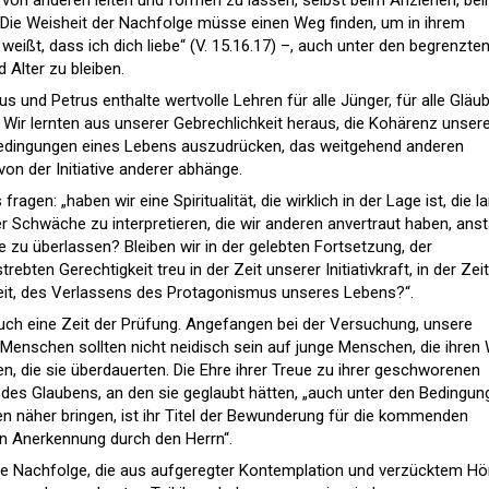
it von anderen leiten und formen zu lassen, selbst beim Anziehen, be
“. Die Weisheit der Nachfolge müsse einen Weg finden, um in ihrem
weißt, dass ich dich liebe“ (V. 15.16.17) –, auch unter den begrenzte
Alter zu bleiben.
und Petrus enthalte wertvolle Lehren für alle Jünger, für alle Gläub
 Wir lernten aus unserer Gebrechlichkeit heraus, die Kohärenz unser
edingungen eines Lebens auszudrücken, das weitgehend anderen
von der Initiative anderer abhänge.
agen: „haben wir eine Spiritualität, die wirklich in der Lage ist, die l
er Schwäche zu interpretieren, die wir anderen anvertraut haben, anst
 zu überlassen? Bleiben wir in der gelebten Fortsetzung, der
ebten Gerechtigkeit treu in der Zeit unserer Initiativkraft, in der Zeit
keit, des Verlassens des Protagonismus unseres Lebens?“.
 auch eine Zeit der Prüfung. Angefangen bei der Versuchung, unsere
e Menschen sollten nicht neidisch sein auf junge Menschen, die ihren
en, die sie überdauerten. Die Ehre ihrer Treue zu ihrer geschworenen
 des Glaubens, an den sie geglaubt hätten, „auch unter den Bedingun
 näher bringen, ist ihr Titel der Bewunderung für die kommenden
n Anerkennung durch den Herrn“.
ge Nachfolge, die aus aufgeregter Kontemplation und verzücktem Hö