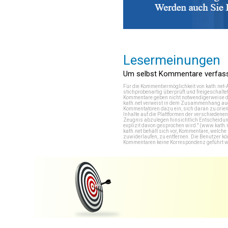
Lesermeinungen
Um selbst Kommentare verfasse
Für die Kommentiermöglichkeit von kath.net-
stichprobenartig überprüft und freigeschalte
Kommentare geben nicht notwendigerweise di
kath.net verweist in dem Zusammenhang auch
Kommentatoren dazu ein, sich daran zu orien
Inhalte auf die Plattformen der verschieden
Zeugnis abzulegen hinsichtlich Entscheidung
explizit davon gesprochen wird." (
www.kath.
kath.net behält sich vor, Kommentare, welch
zuwiderlaufen, zu entfernen. Die Benutzer k
Kommentaren keine Korrespondenz geführt werd