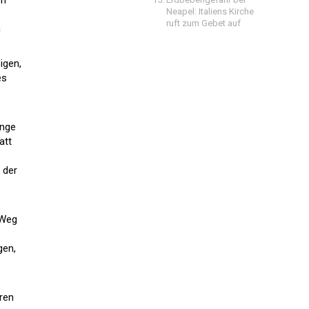
im
Neapel: Italiens Kirche
ruft zum Gebet auf
n
igen,
es
ange
att
 der
 Weg
gen,
ren