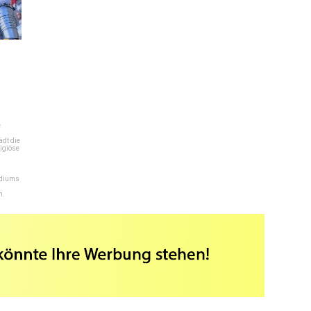
e
dt die
igiöse
ediums
n.