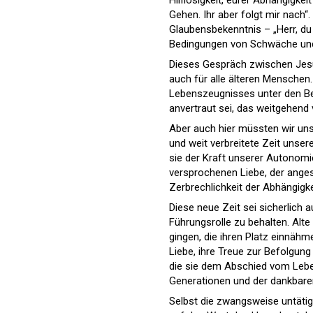
Hilflosigkeit, eurer Abhängigke
Gehen. Ihr aber folgt mir nach
Glaubensbekenntnis – „Herr, du 
Bedingungen von Schwäche und 
Dieses Gespräch zwischen Jesus 
auch für alle älteren Menschen.
Lebenszeugnisses unter den B
anvertraut sei, das weitgehend 
Aber auch hier müssten wir uns fr
und weit verbreitete Zeit unser
sie der Kraft unserer Autonomie
versprochenen Liebe, der angestr
Zerbrechlichkeit der Abhängig
Diese neue Zeit sei sicherlich
Führungsrolle zu behalten. Alt
gingen, die ihren Platz einnähm
Liebe, ihre Treue zur Befolgung
die sie dem Abschied vom Leben
Generationen und der dankbare
Selbst die zwangsweise untäti