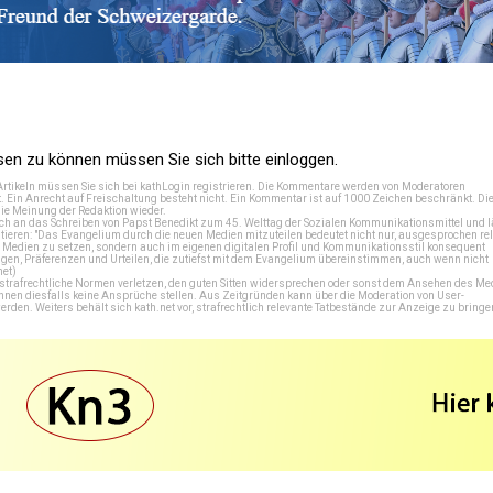
n zu können müssen Sie sich bitte einloggen.
Artikeln müssen Sie sich bei
kathLogin registrieren
. Die Kommentare werden von Moderatoren
t. Ein Anrecht auf Freischaltung besteht nicht. Ein Kommentar ist auf 1000 Zeichen beschränkt. Di
e Meinung der Redaktion wieder.
 an das Schreiben von Papst Benedikt zum 45. Welttag der Sozialen Kommunikationsmittel und lä
tieren: "Das Evangelium durch die neuen Medien mitzuteilen bedeutet nicht nur, ausgesprochen rel
en Medien zu setzen, sondern auch im eigenen digitalen Profil und Kommunikationsstil konsequent
en, Präferenzen und Urteilen, die zutiefst mit dem Evangelium übereinstimmen, auch wenn nicht
net
)
e strafrechtliche Normen verletzen, den guten Sitten widersprechen oder sonst dem Ansehen des M
önnen diesfalls keine Ansprüche stellen. Aus Zeitgründen kann über die Moderation von User-
en. Weiters behält sich kath.net vor, strafrechtlich relevante Tatbestände zur Anzeige zu bringe