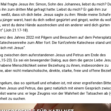
n Mal fragte Jesus ihn: Simon, Sohn des Johannes, liebst du mich? D
s ihn zum dritten Mal gefragt hatte: Liebst du mich? Er gab ihm zur
du weißt, dass ich dich liebe. Jesus sagte zu ihm: Weide meine Schafe
u jünger warst, hast du dich selbst gegürtet und gingst, wohin du woll
, wirst du deine Hände ausstrecken und ein anderer wird dich gürten
st“ (Joh 21.17-18).
enz des Jahres 2022 mit Pilgern und Besuchern auf dem Petersplatz
Katechesenreihe zum Alter fort. Die fünfzehnte Katechese stand unt
äch mit Jesus“.
alog zwischen dem auferstandenen Jesus und Petrus am Ende des
15-23). Es sei ein bewegender Dialog, aus dem die ganze Liebe Jes
habene Menschlichkeit seiner Beziehung zu ihnen, insbesondere zu
he, aber nicht melancholische, direkte, starke, freie und offene Bezie
lium, das so spirituell und erhaben ist, mit einer ergreifenden Bitt
hen Jesus und Petrus, das ganz natürlich mit einem Gespräch zwis
list warne uns: er lege Zeugnis von der Wahrheit der Tatsachen ab (v
hrheit zu suchen.