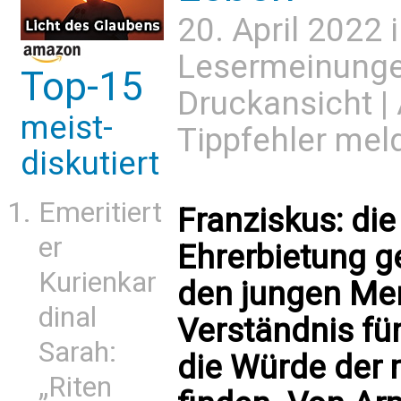
20. April 2022 
Lesermeinung
Top-15
Druckansicht
|
meist-
Tippfehler mel
diskutiert
Emeritiert
Franziskus: die
er
Ehrerbietung g
Kurienkar
den jungen Men
dinal
Verständnis fü
Sarah:
die Würde der
„Riten