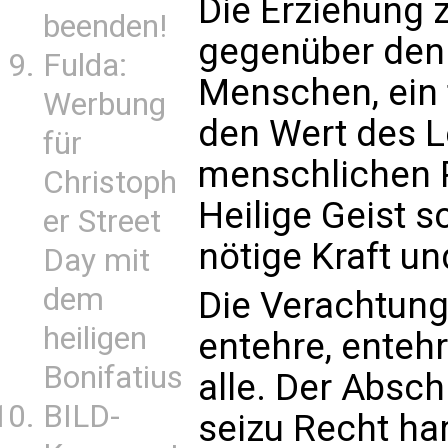
Die Erziehung 
beenden!
gegenüber den 
Fulda:
Menschen, ein 
Werbung
den Wert des L
für
menschlichen P
Christoph
Heilige Geist 
er Street
nötige Kraft und
Day mit
dem
Die Verachtung
heiligen
entehre, entehr
Bonifatius
alle. Der Absc
BILD-
seizu Recht har