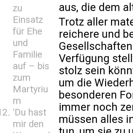
aus, die dem a
zu
Einsatz
Trotz aller mat
für Ehe
reichere und b
und
Gesellschaften 
Familie
Verfügung stell
auf – bis
stolz sein könn
zum
um die Wiederh
Martyriu
besonderen Form
m
immer noch zer
'Du hast
müssen alles i
mir den
tun, um sie zu 