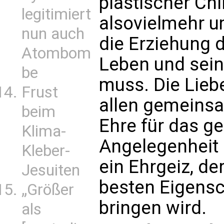
plastischer Chi
legitimiert
alsovielmehr um
nun auch
die Erziehung 
Atombom
Leben und sei
be
muss. Die Lieb
Frust
allen gemeinsam
beim
Ehre für das ge
Klima-
Angelegenheit d
Kleber-
ein Ehrgeiz, de
Jesuiten
besten Eigensc
„Größer
bringen wird.
als