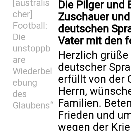
[australis
Die Pilger und
cher]
Zuschauer und
Football:
deutschen Spra
Die
Vater mit den 
unstoppb
Herzlich grüße 
are
deutscher Sprac
Wiederbel
erfüllt von de
ebung
Herrn, wünsche
des
Familien. Beten
Glaubens“
Frieden und um 
wegen der Krieg