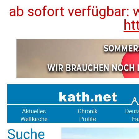
ab sofort verfügbar: 
ht
Suche