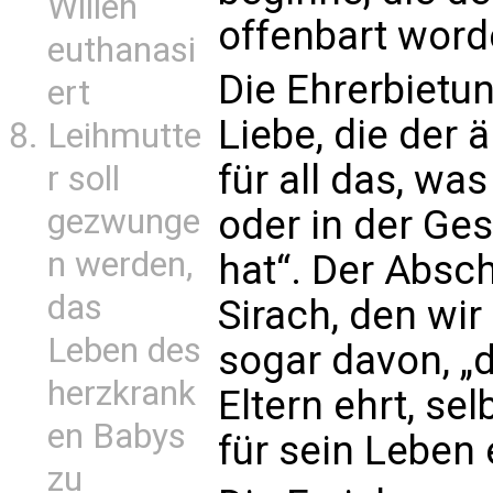
Willen
offenbart word
euthanasi
Die Ehrerbietun
ert
Liebe, die der 
Leihmutte
für all das, was
r soll
gezwunge
oder in der Ges
n werden,
hat“. Der Absc
das
Sirach, den wir
Leben des
sogar davon, „d
herzkrank
Eltern ehrt, se
en Babys
für sein Leben 
zu