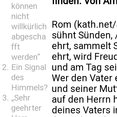
finden. Von A
können
nicht
Rom (kath.net/
willkürlich
sühnt Sünden, 
abgescha
ehrt, sammelt 
fft
ehrt, wird Fre
werden“
und am Tag sei
Ein Signal
Wer den Vater e
des
Himmels?
und seiner Mut
„Sehr
auf den Herrn 
geehrter
deines Vaters i