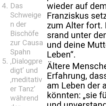
wieder auf dem
Das
Schweige
Franziskus set
n der
zum Alter fort
Bischöfe
srand unter de
zur Causa
und deine Mutt
Spahn
Leben“.
‚Dialogpre
Ältere Mensche
digt‘ und
Erfahrung, dass
‚meditativ
am Leben der 
er Tanz’
könnten: „sie f
während
und unverstand