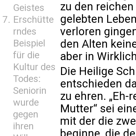
zu den reichen
Geistes
gelebten Lebens
Erschütte
verloren gingen
rndes
den Alten kein
Beispiel
für die
aber in Wirkli
Kultur des
Die Heilige Sch
Todes:
entschieden da
Seniorin
zu ehren. „Eh-r
wurde
Mutter“ sei ein
gegen
mit der die zwe
ihren
beginne, die d