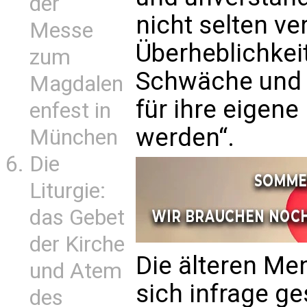
der
nicht selten ve
Messe
Überheblichkei
zum
Schwäche und d
Magdalen
für ihre eigene
enfest in
werden“.
München
Die
Liturgie:
das Gebet
der Kirche
Die älteren Men
und Atem
sich infrage ge
des