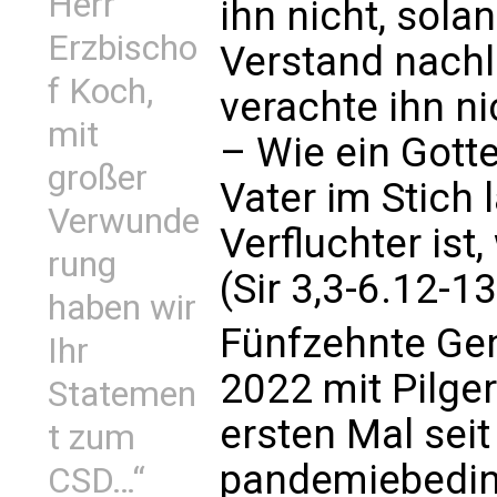
Herr
ihn nicht, sola
Erzbischo
Verstand nachl
f Koch,
verachte ihn ni
mit
– Wie ein Gotte
großer
Vater im Stich 
Verwunde
Verfluchter ist
rung
(Sir 3,3-6.12-13
haben wir
Fünfzehnte Gen
Ihr
2022 mit Pilge
Statemen
ersten Mal sei
t zum
pandemiebedin
CSD…“