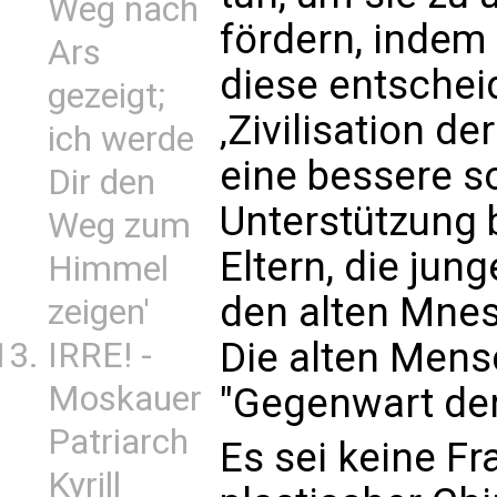
Weg nach
fördern, indem 
Ars
diese entsche
gezeigt;
‚Zivilisation de
ich werde
eine bessere so
Dir den
Unterstützung b
Weg zum
Eltern, die ju
Himmel
den alten Mne
zeigen'
Die alten Mens
IRRE! -
Moskauer
"Gegenwart der
Patriarch
Es sei keine F
Kyrill