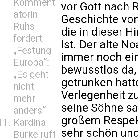
Komment
vor Gott nach R
atorin
Geschichte von 
Ruhs
die in dieser H
fordert
ist. Der alte No
„Festung
immer noch ein 
Europa“:
bewusstlos da,
„Es geht
getrunken hatt
nicht
Verlegenheit z
mehr
seine Söhne sa
anders“
großem Respekt
Kardinal
sehr schön und 
Burke ruft