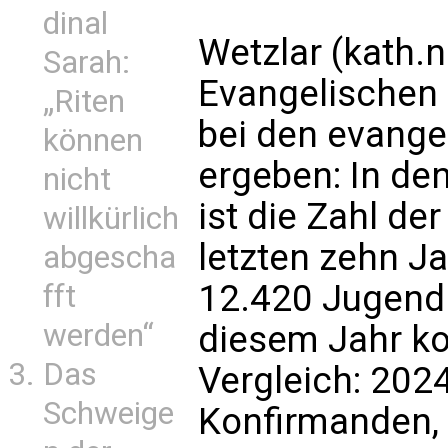
dinal
Wetzlar (kath.
Sarah:
Evangelischen 
„Riten
bei den evange
können
ergeben: In de
nicht
ist die Zahl de
willkürlich
letzten zehn J
abgescha
12.420 Jugendl
fft
werden“
diesem Jahr ko
Das
Vergleich: 202
Schweige
Konfirmanden,