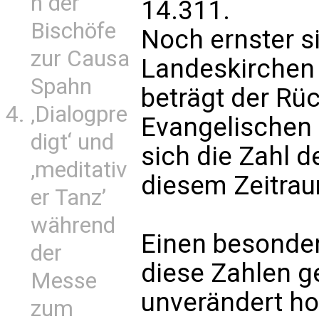
n der
14.311.
Bischöfe
Noch ernster si
zur Causa
Landeskirchen 
Spahn
beträgt der Rü
‚Dialogpre
Evangelischen 
digt‘ und
sich die Zahl d
‚meditativ
diesem Zeitrau
er Tanz’
während
Einen besonde
der
diese Zahlen g
Messe
unverändert ho
zum