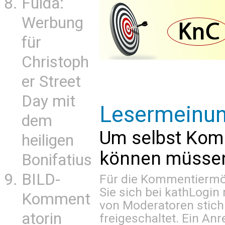
Fulda:
Werbung
für
Christoph
er Street
Day mit
Lesermeinu
dem
Um selbst Kom
heiligen
können müssen 
Bonifatius
BILD-
Für die Kommentiermög
Sie sich bei
kathLogin 
Komment
von Moderatoren stich
atorin
freigeschaltet. Ein Anr