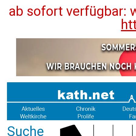
ab sofort verfügbar: 
ht
Suche