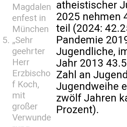
atheistischer 
Magdalen
2025 nehmen 4
enfest in
teil (2024: 42.
München
Pandemie 2019
„Sehr
Jugendliche, i
geehrter
Herr
Jahr 2013 43.5
Erzbischo
Zahl an Jugendl
f Koch,
Jugendweihe en
mit
zwölf Jahren k
großer
Prozent).
Verwunde