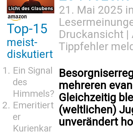
21. Mai 2025 i
Lesermeinung
Top-15
Druckansicht
|
meist-
Tippfehler mel
diskutiert
Ein Signal
Besorgniserre
des
mehreren evan
Himmels?
Gleichzeitig ble
Emeritiert
(weltlichen) J
er
unverändert h
Kurienkar