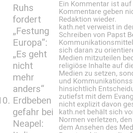
Ein Kommentar ist auf
Ruhs
Kommentare geben nic
fordert
Redaktion wieder.
kath.net verweist in
„Festung
Schreiben von Papst B
Europa“:
Kommunikationsmittel 
sich daran zu orientie
„Es geht
Medien mitzuteilen be
nicht
religiöse Inhalte auf 
Medien zu setzen, sond
mehr
und Kommunikationsst
anders“
hinsichtlich Entscheid
zutiefst mit dem Eva
Erdbeben
nicht explizit davon ge
gefahr bei
kath.net behält sich v
Normen verletzen, den
Neapel:
dem Ansehen des Mediu