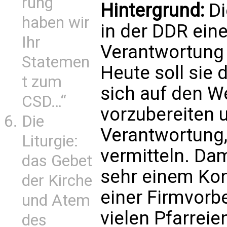
rung
Hintergrund:
Di
haben wir
in der DDR eine
Ihr
Verantwortung 
Statemen
Heute soll sie 
t zum
sich auf den W
CSD…“
vorzubereiten 
Die
Verantwortung,
Liturgie:
vermitteln. Dam
das Gebet
sehr einem Kon
der Kirche
einer Firmvorb
und Atem
vielen Pfarreie
des