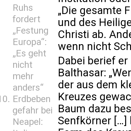
Ruhs
„Die gesamte F
fordert
und des Heilig
„Festung
Christi ab. Ande
Europa“:
wenn nicht Sc
„Es geht
Dabei berief er
nicht
Balthasar: „Wen
mehr
der aus dem kl
anders“
Kreuzes gewach
Erdbeben
Baum dazu best
gefahr bei
Senfkörner […] 
Neapel: