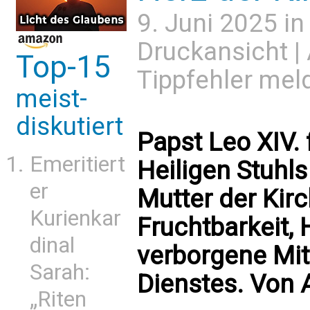
9. Juni 2025 i
Druckansicht
|
Top-15
Tippfehler mel
meist-
diskutiert
Papst Leo XIV. 
Emeritiert
Heiligen Stuhl
er
Mutter der Kirc
Kurienkar
Fruchtbarkeit, 
dinal
verborgene Mit
Sarah:
Dienstes. Von
„Riten