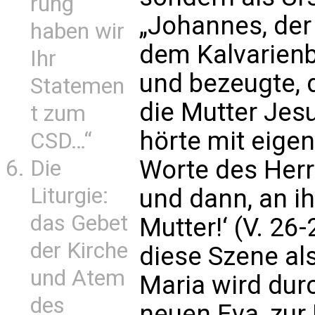
rung
„Johannes, der 
haben wir
dem Kalvarien
Ihr
und bezeugte, 
Statemen
die Mutter Jesu
t zum
hörte mit eigen
CSD…“
Worte des Herrn
Die
Liturgie:
und dann, an ih
das Gebet
Mutter!‘ (V. 26
der Kirche
diese Szene al
und Atem
Maria wird dur
des
neuen Eva, zur