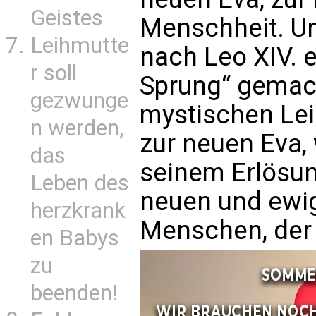
Geistes
Menschheit. Un
Leihmutte
nach Leo XIV. 
r soll
Sprung“ gemac
gezwunge
mystischen Lei
n werden,
zur neuen Eva, 
das
seinem Erlösun
Leben des
neuen und ewig
herzkrank
Menschen, der 
en Babys
zu
beenden!