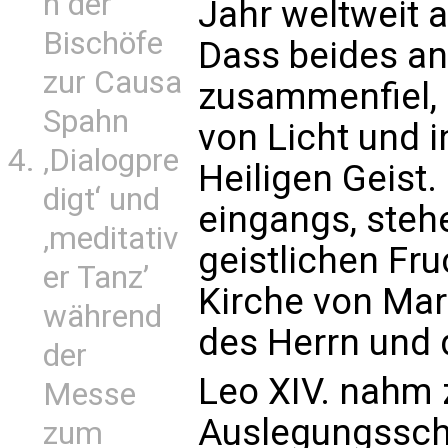
n der
Jahr weltweit 
Bischöfe
Dass beides a
zur Causa
zusammenfiel, d
Spahn
von Licht und i
‚Dialogpre
Heiligen Geist. 
digt‘ und
eingangs, steh
‚meditativ
geistlichen Fru
er Tanz’
Kirche von Mar
während
des Herrn und d
der
Leo XIV. nahm 
Messe
Auslegungsschl
zum