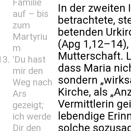
Familie
In der zweiten 
auf – bis
betrachtete, s
zum
betenden Urki
Martyriu
(Apg 1,12–14),
m
Mutterschaft. L
'Du hast
dass Maria nic
mir den
sondern „wirksa
Weg nach
Kirche, als „An
Ars
Vermittlerin gei
gezeigt;
lebendige Erin
ich werde
solche sozusag
Dir den