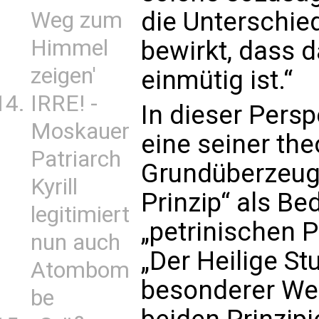
die Unterschie
Weg zum
Himmel
bewirkt, dass 
zeigen'
einmütig ist.“
IRRE! -
In dieser Persp
Moskauer
eine seiner th
Patriarch
Grundüberzeug
Kyrill
Prinzip“ als Be
legitimiert
„petrinischen P
nun auch
„Der Heilige St
Atombom
besonderer Wei
be