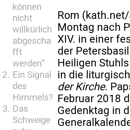
können
Rom (kath.net/
nicht
Montag nach Pf
willkürlich
XIV. in einer f
abgescha
der Petersbasi
fft
Heiligen Stuhl
werden“
in die liturgisc
Ein Signal
der Kirche
. Pap
des
Himmels?
Februar 2018 
Das
Gedenktag in 
Schweige
Generalkalende