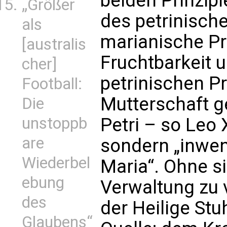
beiden Prinzip
„Größer
des petrinische
als
marianische Pri
[australis
Fruchtbarkeit u
cher]
petrinischen Pr
Football:
Mutterschaft g
Die
unstoppb
Petri – so Leo 
are
sondern „inwen
Wiederbel
Maria“. Ohne si
ebung
Verwaltung zu v
des
der Heilige Stu
Glaubens“