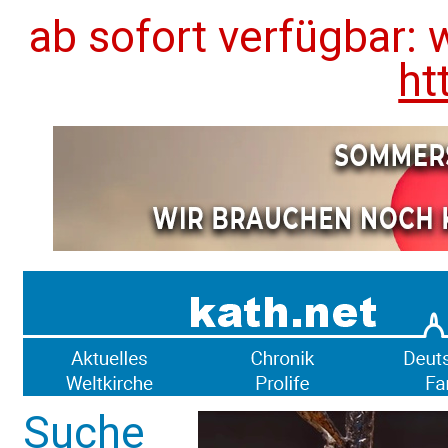
ab sofort verfügbar: 
ht
Suche