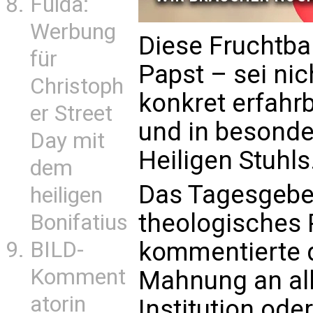
Fulda:
Werbung
Diese Fruchtbar
für
Papst – sei nic
Christoph
konkret erfahrb
er Street
und in besonde
Day mit
Heiligen Stuhls
dem
Das Tagesgebet
heiligen
theologisches 
Bonifatius
BILD-
kommentierte d
Komment
Mahnung an alle
atorin
Institution od