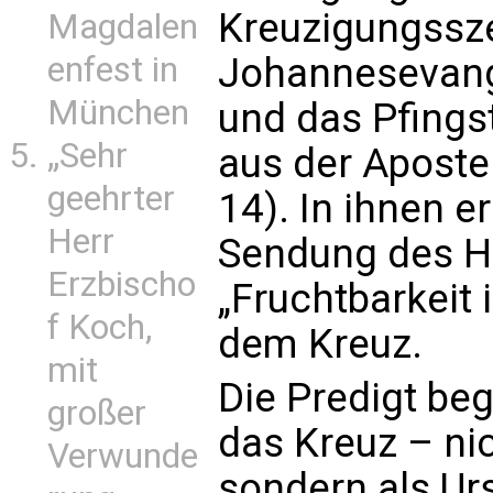
Kreuzigungssz
Magdalen
enfest in
Johannesevang
München
und das Pfings
„Sehr
aus der Aposte
geehrter
14). In ihnen er
Herr
Sendung des He
Erzbischo
„Fruchtbarkeit 
f Koch,
dem Kreuz.
mit
Die Predigt be
großer
das Kreuz – ni
Verwunde
sondern als Urs