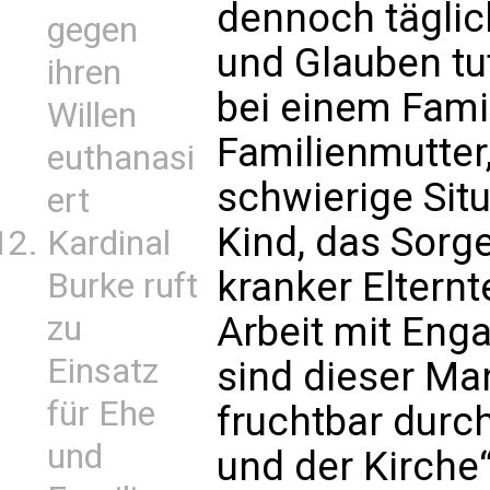
dennoch täglich
gegen
und Glauben tut
ihren
bei einem Fami
Willen
Familienmutter
euthanasi
schwierige Situ
ert
Kind, das Sorge
Kardinal
kranker Elternt
Burke ruft
zu
Arbeit mit En
Einsatz
sind dieser Ma
für Ehe
fruchtbar durch
und
und der Kirche“