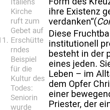
Form des Kreuz
Italiens
ihre Existenz 
Kirche
verdanken“(
Cor
ruft zum
Gebet auf
Diese Fruchtbar
Erschütte
institutionell 
rndes
besteht in der 
Beispiel
eines jeden. Si
für die
Leben – im All
Kultur des
dem Opfer Chri
Todes:
einer bewegend
Seniorin
Priester, der e
wurde