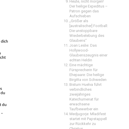
Heute, nicht morgen!
Der heilige Expeditus –
Patron gegen das
Aufschieben
„Größer als
[australischer] Football:
Die unstoppbare
Wiederbelebung des
Glaubens“
 dich
Joan Leslie: Das
Hollywood-
n
Glaubenszeugnis einer
icht
echten Heldin
Eine mächtige
Fürsprecherin für
Ehepaare: Die heilige
Birgitta von Schweden
Bistum Huelva führt
es
verbindliches
 du
zweijähriges
Katechumenat für
erwachsene
t du
Taufbewerber ein
 –
Medjugorje: Mladifest
startet mit Papstappell
zur Rückkehr zu
Christus