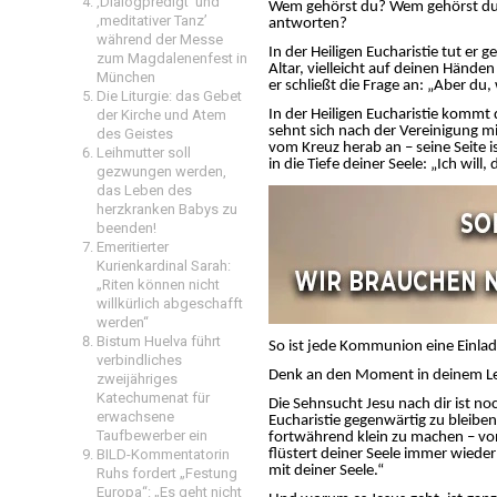
‚Dialogpredigt‘ und
Wem gehörst du? Wem gehörst du
‚meditativer Tanz’
antworten?
während der Messe
In der Heiligen Eucharistie tut er 
zum Magdalenenfest in
Altar, vielleicht auf deinen Händen 
München
er schließt die Frage an: „Aber du
Die Liturgie: das Gebet
der Kirche und Atem
In der Heiligen Eucharistie kommt
sehnt sich nach der Vereinigung mi
des Geistes
vom Kreuz herab an – seine Seite is
Leihmutter soll
in die Tiefe deiner Seele: „Ich will,
gezwungen werden,
das Leben des
herzkranken Babys zu
beenden!
Emeritierter
Kurienkardinal Sarah:
„Riten können nicht
willkürlich abgeschafft
werden“
Bistum Huelva führt
So ist jede Kommunion eine Einla
verbindliches
Denk an den Moment in deinem Leb
zweijähriges
Katechumenat für
Die Sehnsucht Jesu nach dir ist noch
erwachsene
Eucharistie gegenwärtig zu bleiben
Taufbewerber ein
fortwährend klein zu machen – von d
BILD-Kommentatorin
flüstert deiner Seele immer wieder
mit deiner Seele.“
Ruhs fordert „Festung
Europa“: „Es geht nicht