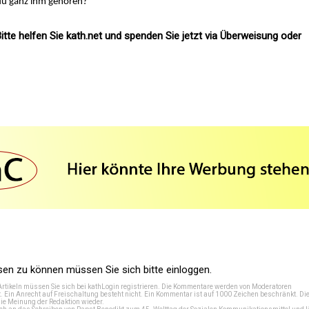
du ganz ihm gehören?
itte helfen Sie kath.net und spenden Sie jetzt via Überweisung oder
n zu können müssen Sie sich bitte einloggen.
Artikeln müssen Sie sich bei
kathLogin registrieren
. Die Kommentare werden von Moderatoren
t. Ein Anrecht auf Freischaltung besteht nicht. Ein Kommentar ist auf 1000 Zeichen beschränkt. Di
e Meinung der Redaktion wieder.