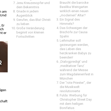
Braucht die barocke
Jesu Kreuzesopfer und
Basilika Weingarten
dein Bekenntnis
wirklich einen neuen
Gnade in jedem
ch am
„modernen“ Altar?
“ Und
Augenblick
Ein Signal des
Gerufen, das Blut Christi
Himmels?
zu lieben
 Er
Das Schweigen der
Große Veränderung
ich
Bischöfe zur Causa
beginnt von kleinen
ht er
Spahn
Fortschritten
Leihmutter soll
gezwungen werden,
das Leben des
herzkranken Babys zu
beenden!
‚Dialogpredigt‘ und
‚meditativer Tanz’
während der Messe
zum Magdalenenfest in
München
Der "rote Priester", der
die Musikwelt
ligen
revolutionierte
Fulda: Werbung für
Christopher Street Day
schaft
mit dem heiligen
Bonifatius