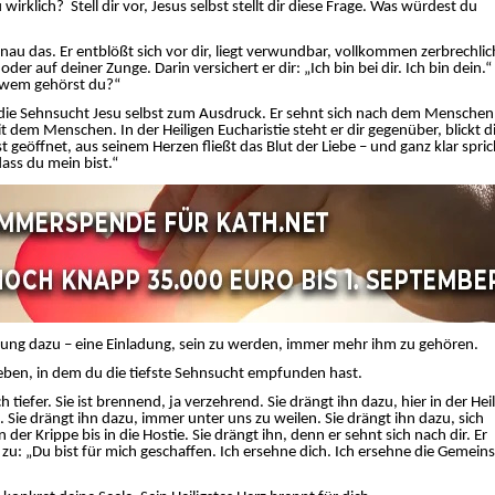
 wirklich?
Stell dir vor, Jesus selbst stellt dir diese Frage. Was würdest du
genau das. Er entblößt sich vor dir, liegt verwundbar, vollkommen zerbrechli
oder auf deiner Zunge. Darin versichert er dir: „Ich bin bei dir. Ich bin dein.
, wem gehörst du?“
 die Sehnsucht Jesu selbst zum Ausdruck. Er sehnt sich nach dem Menschen.
t dem Menschen. In der Heiligen Eucharistie steht er dir gegenüber, blickt d
t geöffnet, aus seinem Herzen fließt das Blut der Liebe – und ganz klar spric
 dass du mein bist.“
dung dazu – eine Einladung, sein zu werden, immer mehr ihm zu gehören.
en, in dem du die tiefste Sehnsucht empfunden hast.
 tiefer. Sie ist brennend, ja verzehrend. Sie drängt ihn dazu, hier in der Hei
. Sie drängt ihn dazu, immer unter uns zu weilen. Sie drängt ihn dazu, sich
er Krippe bis in die Hostie. Sie drängt ihn, denn er sehnt sich nach dir. Er
 zu: „Du bist für mich geschaffen. Ich ersehne dich. Ich ersehne die Gemein