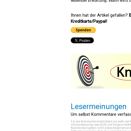
liebender Erwartung: Wann wirst 
Ihnen hat der Artikel gefallen?
B
Kreditkarte/Paypal!
Lesermeinungen
Um selbst Kommentare verfasse
Für die Kommentiermöglichkeit von kath.net-
stichprobenartig überprüft und freigeschalte
Kommentare geben nicht notwendigerweise di