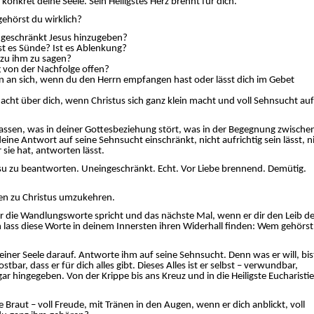
konkret deine Seele. Sein Heiligstes Herz brennt für dich.
gehörst du wirklich?
ingeschränkt Jesus hinzugeben?
st es Sünde? Ist es Ablenkung?
a zu ihm zu sagen?
 von der Nachfolge offen?
en an sich, wenn du den Herrn empfangen hast oder lässt dich im Gebet
ht über dich, wenn Christus sich ganz klein macht und voll Sehnsucht auf
szulassen, was in deiner Gottesbeziehung stört, was in der Begegnung zwische
 deine Antwort auf seine Sehnsucht einschränkt, nicht aufrichtig sein lässt, n
 sie hat, antworten lässt.
 Jesu zu beantworten. Uneingeschränkt. Echt. Vor Liebe brennend. Demütig.
rzen zu Christus umzukehren.
r die Wandlungsworte spricht und das nächste Mal, wenn er dir den Leib d
nn lass diese Worte in deinem Innersten ihren Widerhall finden: Wem gehörst
iner Seele darauf. Antworte ihm auf seine Sehnsucht. Denn was er will, bis
ostbar, dass er für dich alles gibt. Dieses Alles ist er selbst – verwundbar,
ar hingegeben. Von der Krippe bis ans Kreuz und in die Heiligste Eucharistie
 Braut – voll Freude, mit Tränen in den Augen, wenn er dich anblickt, voll