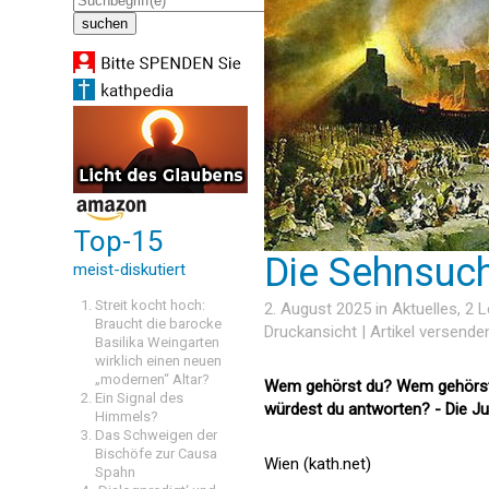
Top-15
Die Sehnsucht
meist-diskutiert
Streit kocht hoch:
2. August 2025 in
Aktuelles
, 2 
Braucht die barocke
Druckansicht
|
Artikel versende
Basilika Weingarten
wirklich einen neuen
„modernen“ Altar?
Wem gehörst du? Wem gehörst du 
Ein Signal des
würdest du antworten? - Die J
Himmels?
Das Schweigen der
Bischöfe zur Causa
Wien (kath.net)
Spahn