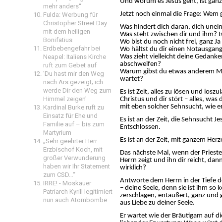
Und worum es Jesus geht, ist ganz 
mehr anders“
Jetzt noch einmal die Frage: Wem 
Fulda: Werbung für
Christopher Street Day
Was hindert dich daran, dich une
mit dem heiligen
Was steht zwischen dir und ihm? I
Bonifatius
Wo bist du noch nicht frei, ganz J
Erdbebengefahr bei
Wo hältst du dir einen Notausgang
Neapel: Italiens Kirche
Was zieht vielleicht deine Gedank
abschweifen?
ruft zum Gebet auf
Warum gibst du etwas anderem Mac
'Du hast mir den Weg
wartet?
nach Ars gezeigt; ich
werde Dir den Weg zum
Es ist Zeit, alles zu lösen und lo
Himmel zeigen'
Christus und dir stört – alles, was
mit eben solcher Sehnsucht, wie er
Kardinal Burke ruft zu
Einsatz für Ehe und
Es ist an der Zeit, die Sehnsucht
Familie auf – bis zum
Entschlossen.
Martyrium
Es ist an der Zeit, mit ganzem He
„Sehr geehrter Herr
Erzbischof Koch, mit
Das nächste Mal, wenn der Prieste
großer Verwunderung
Herrn zeigt und ihn dir reicht, da
haben wir Ihr Statement
wirklich?
zum CSD…“
Antworte dem Herrn in der Tiefe de
IRRE! - Moskauer
– deine Seele, denn sie ist ihm so k
Patriarch Kyrill legitimiert
zerschlagen, entäußert, ganz und g
nun auch Atombombe
aus Liebe zu deiner Seele.
Er wartet wie der Bräutigam auf die