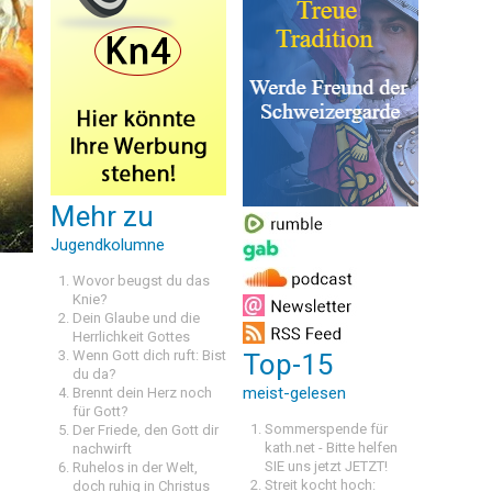
Mehr zu
Jugendkolumne
Wovor beugst du das
Knie?
Dein Glaube und die
Herrlichkeit Gottes
Wenn Gott dich ruft: Bist
Top-15
du da?
meist-gelesen
Brennt dein Herz noch
für Gott?
Sommerspende für
Der Friede, den Gott dir
kath.net - Bitte helfen
nachwirft
SIE uns jetzt JETZT!
Ruhelos in der Welt,
Streit kocht hoch:
doch ruhig in Christus