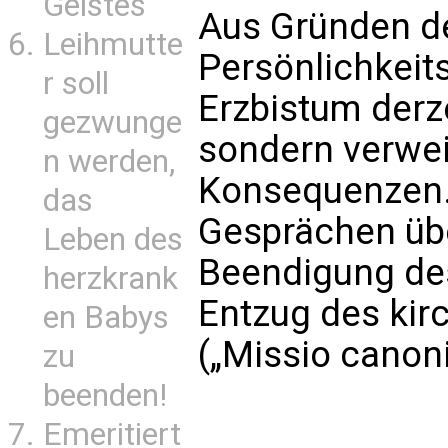
Geistes
Aus Gründen d
Leihmutte
Persönlichkeits
r soll
Erzbistum derze
gezwunge
sondern verwei
n werden,
Konsequenzen.
das
Gesprächen üb
Leben des
Beendigung des
herzkrank
Entzug des kir
en Babys
(„Missio canoni
zu
beenden!
Emeritiert