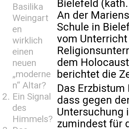
Bielefeld (kath.
Basilika
An der Mariens
Weingart
Schule in Biele
en
vom Unterricht f
wirklich
Religionsunter
einen
dem Holocaust 
neuen
berichtet die Z
„moderne
n“ Altar?
Das Erzbistum 
Ein Signal
dass gegen den
des
Untersuchung i
Himmels?
zumindest für 