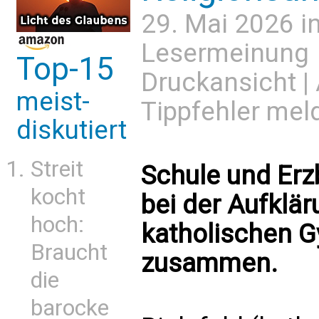
29. Mai 2026 i
Lesermeinung
Top-15
Druckansicht
|
meist-
Tippfehler mel
diskutiert
Streit
Schule und Erz
kocht
bei der Aufklär
hoch:
katholischen G
Braucht
zusammen.
die
barocke