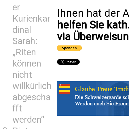
er
Ihnen hat der A
Kurienkar
helfen Sie kath
dinal
via Überweisun
Sarah:
„Riten
können
nicht
willkürlich
abgescha
fft
werden“