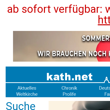
ab sofort verfügbar: 
ht
Suche