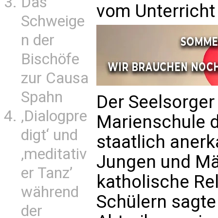
Das
vom Unterricht 
Schweige
n der
Bischöfe
zur Causa
Spahn
Der Seelsorger 
‚Dialogpre
Marienschule d
digt‘ und
staatlich aner
‚meditativ
Jungen und Mäd
er Tanz’
katholische Re
während
Schülern sagte
der