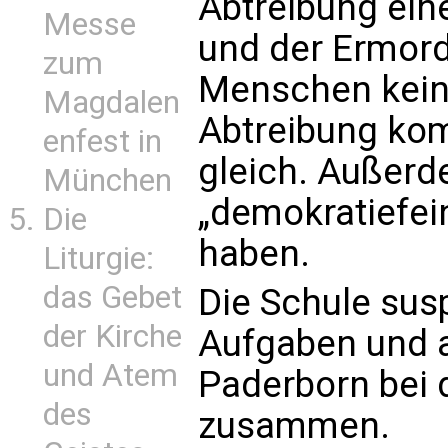
Abtreibung ein
Messe
und der Ermord
zum
Menschen kein
Magdalen
Abtreibung ko
enfest in
gleich. Außerde
München
„demokratiefei
Die
haben.
Liturgie:
das Gebet
Die Schule sus
der Kirche
Aufgaben und a
und Atem
Paderborn bei d
des
zusammen.