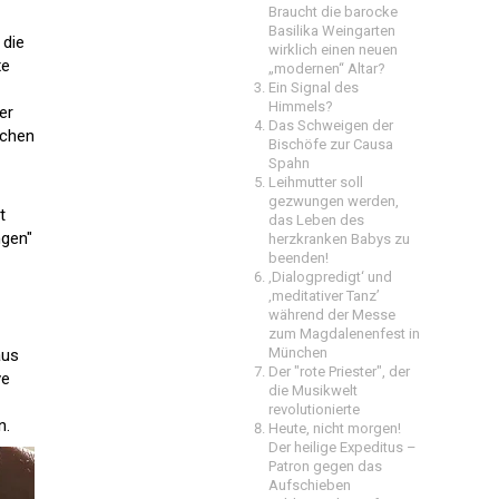
Braucht die barocke
Basilika Weingarten
 die
wirklich einen neuen
xe
„modernen“ Altar?
Ein Signal des
Himmels?
er
Das Schweigen der
schen
Bischöfe zur Causa
Spahn
Leihmutter soll
gezwungen werden,
t
das Leben des
ngen"
herzkranken Babys zu
beenden!
‚Dialogpredigt‘ und
‚meditativer Tanz’
während der Messe
zum Magdalenenfest in
München
aus
Der "rote Priester", der
ve
die Musikwelt
revolutionierte
n.
Heute, nicht morgen!
Der heilige Expeditus –
Patron gegen das
Aufschieben