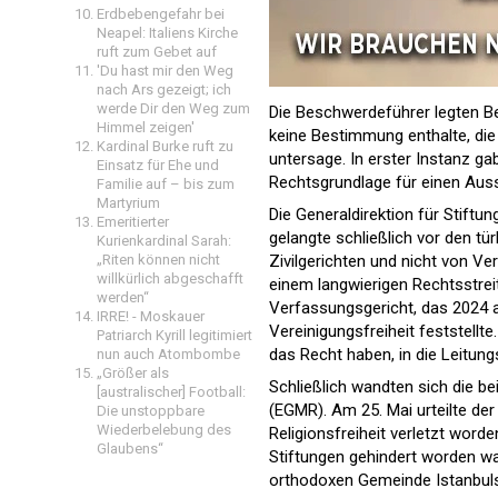
Erdbebengefahr bei
Neapel: Italiens Kirche
ruft zum Gebet auf
'Du hast mir den Weg
nach Ars gezeigt; ich
werde Dir den Weg zum
Die Beschwerdeführer legten Be
Himmel zeigen'
keine Bestimmung enthalte, die 
Kardinal Burke ruft zu
untersage. In erster Instanz ga
Einsatz für Ehe und
Rechtsgrundlage für einen Auss
Familie auf – bis zum
Martyrium
Die Generaldirektion für Stiftu
Emeritierter
gelangte schließlich vor den tü
Kurienkardinal Sarah:
„Riten können nicht
Zivilgerichten und nicht von Ve
willkürlich abgeschafft
einem langwierigen Rechtsstreit
werden“
Verfassungsgericht, das 2024 
IRRE! - Moskauer
Vereinigungsfreiheit feststellte
Patriarch Kyrill legitimiert
das Recht haben, in die Leitun
nun auch Atombombe
„Größer als
Schließlich wandten sich die b
[australischer] Football:
(EGMR). Am 25. Mai urteilte der
Die unstoppbare
Wiederbelebung des
Religionsfreiheit verletzt worde
Glaubens“
Stiftungen gehindert worden wa
orthodoxen Gemeinde Istanbuls