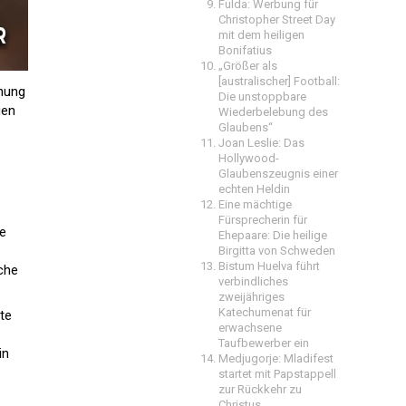
Fulda: Werbung für
Christopher Street Day
mit dem heiligen
Bonifatius
„Größer als
[australischer] Football:
dnung
Die unstoppbare
gen
Wiederbelebung des
Glaubens“
Joan Leslie: Das
Hollywood-
Glaubenszeugnis einer
echten Heldin
Eine mächtige
Fürsprecherin für
he
Ehepaare: Die heilige
Birgitta von Schweden
Bistum Huelva führt
iche
verbindliches
zweijähriges
Katechumenat für
te
erwachsene
Taufbewerber ein
in
Medjugorje: Mladifest
startet mit Papstappell
zur Rückkehr zu
Christus