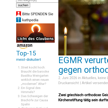
Top-15
EGMR verurte
meist-diskutiert
gegen orthod
Streit kocht hoch:
Braucht die barocke
Basilika Weingarten
2. Juni 2026 in
Aktuelles
, keine
wirklich einen neuen
Druckansicht
|
Artikel versende
„modernen“ Altar?
Ein Signal des
Himmels?
Zwei griechisch-orthodoxe Geist
Das Schweigen der
Kirchenstiftung tätig sein durf
Bischöfe zur Causa
Spahn