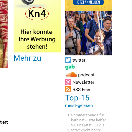
Mehr zu
Top-15
meist-gelesen
Sommerspende für
kath.net - Bitte helfen
tiert
SIE uns jetzt JETZT!
Streit kocht hoch: