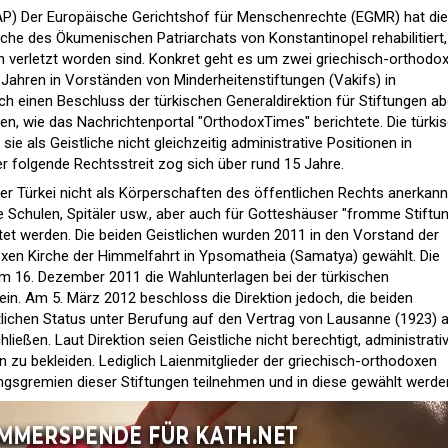
KAP) Der Europäische Gerichtshof für Menschenrechte (EGMR) hat die
tliche des Ökumenischen Patriarchats von Konstantinopel rehabilitiert,
n verletzt worden sind. Konkret geht es um zwei griechisch-orthodo
5 Jahren in Vorständen von Minderheitenstiftungen (Vakifs) in
ch einen Beschluss der türkischen Generaldirektion für Stiftungen ab
en, wie das Nachrichtenportal "OrthodoxTimes" berichtete. Die türki
e als Geistliche nicht gleichzeitig administrative Positionen in
er folgende Rechtsstreit zog sich über rund 15 Jahre.
der Türkei nicht als Körperschaften des öffentlichen Rechts anerkann
e Schulen, Spitäler usw., aber auch für Gotteshäuser "fromme Stiftu
htet werden. Die beiden Geistlichen wurden 2011 in den Vorstand der
oxen Kirche der Himmelfahrt in Ypsomatheia (Samatya) gewählt. Die
m 16. Dezember 2011 die Wahlunterlagen bei der türkischen
 ein. Am 5. März 2012 beschloss die Direktion jedoch, die beiden
stlichen Status unter Berufung auf den Vertrag von Lausanne (1923) 
ßen. Laut Direktion seien Geistliche nicht berechtigt, administrati
n zu bekleiden. Lediglich Laienmitglieder der griechisch-orthodoxen
gsgremien dieser Stiftungen teilnehmen und in diese gewählt werde