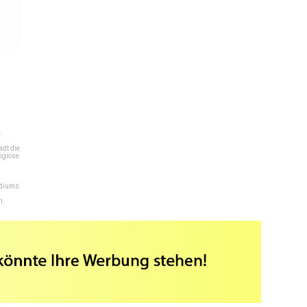
e
dt die
igiöse
ediums
n.