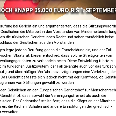
rufung bei Gericht ein und argumentierten, dass die Stiftungsveror
Geistlichen die Mitarbeit in den Vorständen von Minderheitenstiftun
ben die türkischen Gerichte ihnen Recht und sahen tatsächlich keine
chluss der Geistlichen aus den Vorständen.
ngen legte jedoch Berufung gegen die Entscheidung ein, und der Fall
rkischen Staatsrat. Dieser entschied, dass solche Streitigkeiten von
rwaltungsgerichten zu verhandeln seien. Diese Entwicklung führte zu
 im türkischen Justizsystem, der Fall gelangte auch vor das türkisc
aufgrund übermäßiger Verfahrensverzögerungen eine Verletzung der
. Das Gericht befasste sich jedoch nicht mit der Kernfrage, ob Geistl
gsgremien von Stiftungen gewählt zu werden.
eiden Geistlichen an den Europäischen Gerichtshof für Menschenrech
 Gerichtshof, dass sowohl die Vereinigungsfreiheit als auch die
n seien. Der Gerichtshof stellte fest, dass die Kläger an der Mitarbeit 
ren, die Kirchen, Schulen und andere Einrichtungen der griechisch-
 verwalten.