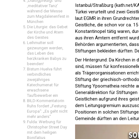
‚Dialogpredigt‘ und
Istanbul/Straßburg (kath.net/
‚meditativer Tanz’
während der Messe
Türkei verurteilt und zwei Geis
zum Magdalenenfest in
laut EGMR in ihren Grundrechte
München
Geistliche, die schon vor ca. 1
Die Liturgie: das Gebet
Konstantinopel tätig waren, dur
der Kirche und Atem
des Geistes
aus ihren Ämtern entfernt wurd
Leihmutter soll
Behörden argumentierten, dass si
gezwungen werden,
Stiftungen bekleiden dürften. D
das Leben des
herzkranken Babys zu
Der Hintergrund: Da Kirchen in 
beenden!
sind, müssen für konfessionell
Bistum Huelva führt
als Trägerorganisationen erric
verbindliches
Stiftung der griechisch-orthod
zweijähriges
Katechumenat für
Stiftung Ypsomatheia reichte a
erwachsene
Generaldirektion für Stiftungen
Taufbewerber ein
Geistlichen aufgrund ihres gei
BILD-Kommentatorin
dem Leitungsgremium auszuschlie
Ruhs fordert „Festung
Europa“: „Es geht nicht
Positionen in solchen Stiftunge
mehr anders“
Gemeinde dürften an den Leitun
Fulda: Werbung für
Christopher Street Day
mit dem heiligen
Bonifatius