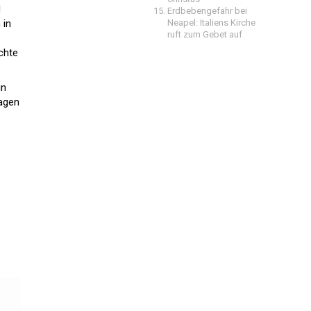
d
Erdbebengefahr bei
 in
Neapel: Italiens Kirche
ruft zum Gebet auf
chte
in
agen