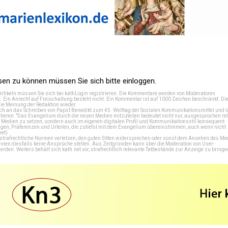
n zu können müssen Sie sich bitte einloggen.
Artikeln müssen Sie sich bei
kathLogin registrieren
. Die Kommentare werden von Moderatoren
t. Ein Anrecht auf Freischaltung besteht nicht. Ein Kommentar ist auf 1000 Zeichen beschränkt. Di
e Meinung der Redaktion wieder.
 an das Schreiben von Papst Benedikt zum 45. Welttag der Sozialen Kommunikationsmittel und lä
tieren: "Das Evangelium durch die neuen Medien mitzuteilen bedeutet nicht nur, ausgesprochen rel
en Medien zu setzen, sondern auch im eigenen digitalen Profil und Kommunikationsstil konsequent
en, Präferenzen und Urteilen, die zutiefst mit dem Evangelium übereinstimmen, auch wenn nicht
net
)
e strafrechtliche Normen verletzen, den guten Sitten widersprechen oder sonst dem Ansehen des M
önnen diesfalls keine Ansprüche stellen. Aus Zeitgründen kann über die Moderation von User-
en. Weiters behält sich kath.net vor, strafrechtlich relevante Tatbestände zur Anzeige zu bringe