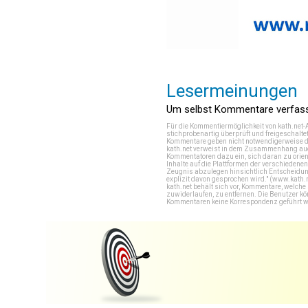
Lesermeinungen
Um selbst Kommentare verfasse
Für die Kommentiermöglichkeit von kath.net-
stichprobenartig überprüft und freigeschalte
Kommentare geben nicht notwendigerweise di
kath.net verweist in dem Zusammenhang auch
Kommentatoren dazu ein, sich daran zu orien
Inhalte auf die Plattformen der verschieden
Zeugnis abzulegen hinsichtlich Entscheidung
explizit davon gesprochen wird." (
www.kath.
kath.net behält sich vor, Kommentare, welch
zuwiderlaufen, zu entfernen. Die Benutzer k
Kommentaren keine Korrespondenz geführt werd