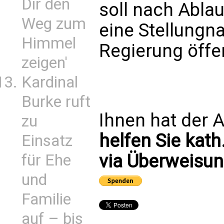
Dir den
soll nach Ablau
Weg zum
eine Stellungn
Himmel
Regierung öffe
zeigen'
Kardinal
Burke ruft
Ihnen hat der A
zu
helfen Sie kath
Einsatz
via Überweisun
für Ehe
und
Familie
auf – bis