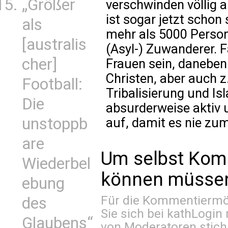
„Größer
verschwinden völlig 
ist sogar jetzt schon 
als
mehr als 5000 Person
[australis
(Asyl-) Zuwanderer. 
cher]
Frauen sein, daneben
Christen, aber auch z
Football:
Tribalisierung und I
Die
absurderweise aktiv u
unstoppb
auf, damit es nie z
are
Um selbst Kom
Wiederbel
können müssen 
ebung
Für die Kommentiermög
des
Sie sich bei
kathLogin 
Glaubens“
von Moderatoren stich