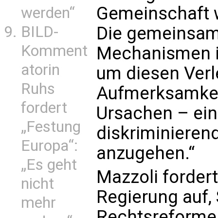
Gemeinschaft 
werden“
BILD-
Die gemeinsame
Komment
Mechanismen ist
atorin
um diesen Verl
Ruhs
Aufmerksamkeit
fordert
Ursachen – ein
„Festung
diskriminiere
Europa“:
anzugehen.“
„Es geht
Mazzoli fordert
nicht
Regierung auf, 
mehr
Rechtsreforme