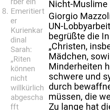
rber ein
Nicht-Muslime 
Emeritiert
Giorgio Mazzoli
er
UN-Lobbyarbeit 
Kurienkar
begrüßte die In
dinal
„Christen, ins
Sarah:
Mädchen, sowie
„Riten
Minderheiten h
können
schwere und s
nicht
durch bewaffne
willkürlich
müssen, die wei
abgescha
Zu lange hat di
fft