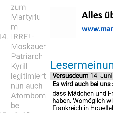
zum
Martyriu
m
IRRE! -
Moskauer
Patriarch
Lesermeinu
Kyrill
legitimiert
Versusdeum
14. Juni
Es wird auch bei uns 
nun auch
dass Mädchen und Fr
Atombom
haben. Womöglich wi
be
Frankreich in Houell