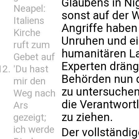
Glaubens in Ni
Neapel:
sonst auf der 
Italiens
Angriffe haben
Kirche
Unruhen und ei
ruft zum
humanitären La
Gebet auf
Experten dräng
'Du hast
Behörden nun d
mir den
zu untersuchen
Weg nach
die Verantwort
Ars
zu ziehen.
gezeigt;
ich werde
Der vollständi