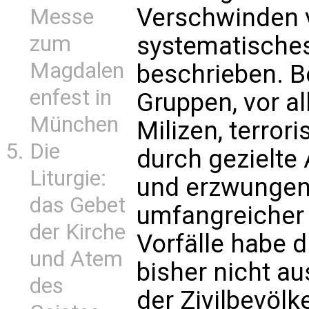
Verschwinden 
Messe
zum
systematisches
Magdalen
beschrieben. B
enfest in
Gruppen, vor al
München
Milizen, terror
Die
durch gezielte 
Liturgie:
und erzwungen
das Gebet
umfangreicher
der Kirche
Vorfälle habe 
und Atem
bisher nicht a
des
der Zivilbevölk