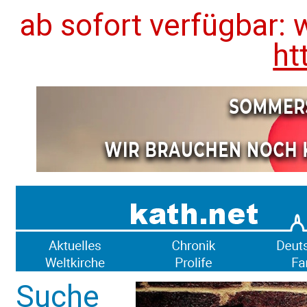
ab sofort verfügbar: 
ht
Suche