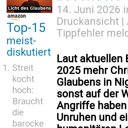
14. Juni 2026 
Druckansicht
|
Top-15
Tippfehler mel
meist-
diskutiert
Laut aktuellen
Streit
2025 mehr Chri
kocht
Glaubens in Ni
hoch:
sonst auf der 
Braucht
Angriffe haben
die
Unruhen und ei
barocke