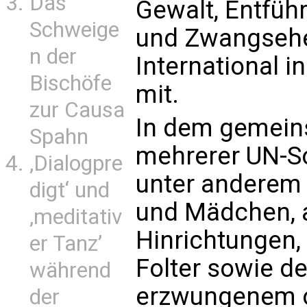
Das
Gewalt, Entfüh
Schweige
und Zwangsehen
n der
International 
Bischöfe
mit.
zur Causa
In dem gemein
Spahn
mehrerer UN-So
‚Dialogpre
unter anderem
digt‘ und
und Mädchen, a
‚meditativ
Hinrichtungen,
er Tanz’
Folter sowie d
während
erzwungenem o
der