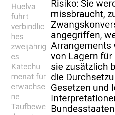
Risiko: Sie wer
Huelva
missbraucht, 
führt
Zwangskonvers
verbindlic
angegriffen, w
hes
Arrangements w
zweijährig
von Lagern für
es
sie zusätzlich
Katechu
die Durchsetzu
menat für
erwachse
Gesetzen und l
ne
Interpretation
Taufbewe
Bundesstaaten 