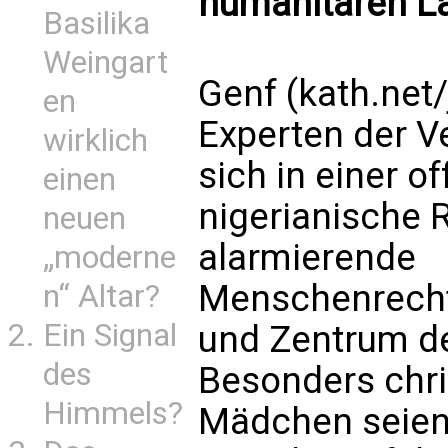
humanitären La
Basilika
Weingart
Genf (kath.net/
en
Experten der V
wirklich
sich in einer o
einen
nigerianische 
neuen
alarmierende
„moderne
Menschenrecht
n“ Altar?
Ein Signal
und Zentrum d
des
Besonders chri
Himmels?
Mädchen seien 