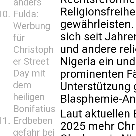
anders“
Religionsfreihei
Fulda:
gewährleisten. 
Werbung
sich seit Jahre
für
und andere rel
Christoph
Nigeria ein un
er Street
prominenten Fäl
Day mit
dem
Unterstützung g
heiligen
Blasphemie-An
Bonifatius
Laut aktuellen
Erdbeben
2025 mehr Chri
gefahr bei