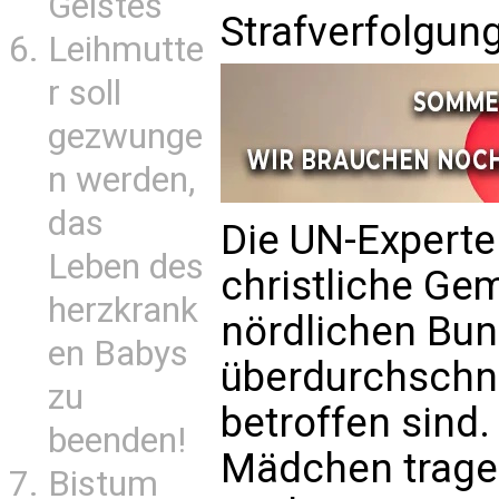
Geistes
Strafverfolgung
Leihmutte
r soll
gezwunge
n werden,
das
Die UN-Experte
Leben des
christliche Ge
herzkrank
nördlichen Bu
en Babys
überdurchschni
zu
betroffen sind.
beenden!
Mädchen trage
Bistum