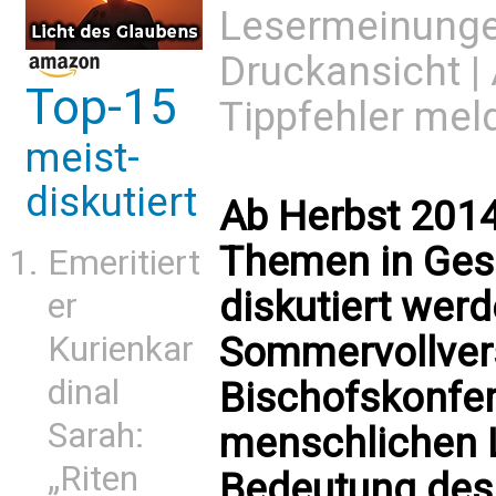
Lesermeinung
Druckansicht
|
Top-15
Tippfehler mel
meist-
diskutiert
Ab Herbst 2014
Themen in Gese
Emeritiert
diskutiert werd
er
Sommervollve
Kurienkar
dinal
Bischofskonfe
Sarah:
menschlichen 
„Riten
Bedeutung de