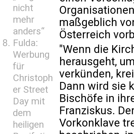
nicht
Organisatione
mehr
maßgeblich von
anders“
Österreich vorb
Fulda:
"Wenn die Kirch
Werbung
herausgeht, um
für
verkünden, krei
Christoph
Dann wird sie k
er Street
Bischöfe in ihr
Day mit
Franziskus. De
dem
Vorkonklave tre
heiligen