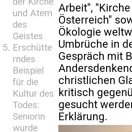
der Kirche
Arbeit", "Kirch
und Atem
Österreich" so
des
Ökologie weltw
Geistes
Umbrüche in de
Erschütte
Gespräch mit B
rndes
Andersdenkend
Beispiel
christlichen G
für die
kritisch gegen
Kultur des
gesucht werden,
Todes:
Erklärung.
Seniorin
wurde