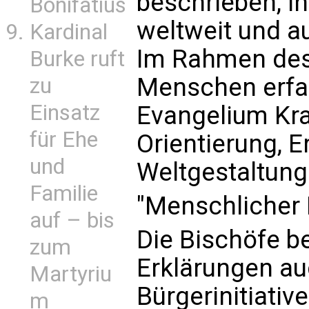
beschrieben, in
Bonifatius
weltweit und au
Kardinal
Im Rahmen des
Burke ruft
Menschen erfa
zu
Einsatz
Evangelium Kra
für Ehe
Orientierung, 
und
Weltgestaltung 
Familie
"Menschlicher 
auf – bis
Die Bischöfe b
zum
Erklärungen au
Martyriu
Bürgerinitiativ
m