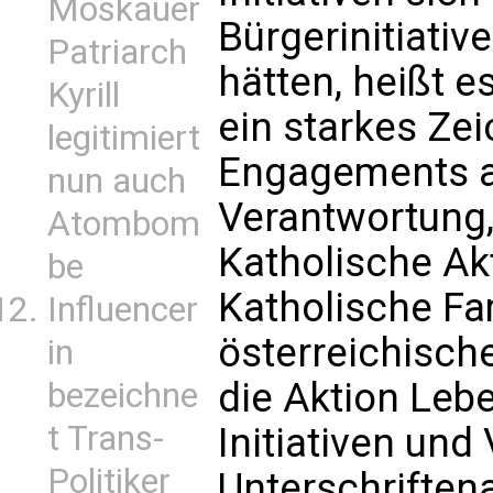
Moskauer
Bürgerinitiativ
Patriarch
hätten, heißt es
Kyrill
ein starkes Zei
legitimiert
Engagements au
nun auch
Verantwortung,
Atombom
Katholische Akt
be
Katholische Fa
Influencer
österreichisch
in
die Aktion Lebe
bezeichne
t Trans-
Initiativen und
Politiker
Unterschriftena