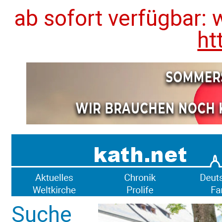
ab sofort verfügbar: 
ht
Suche