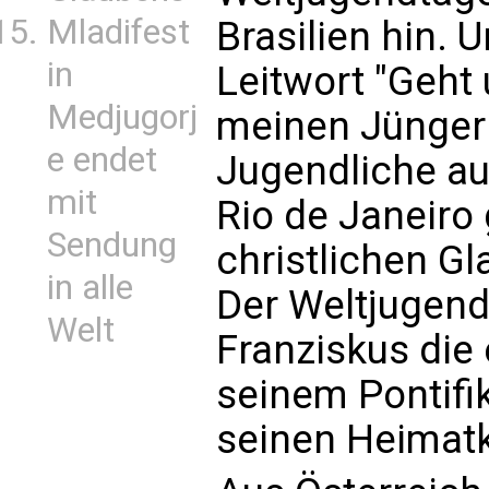
Mladifest
Brasilien hin. 
in
Leitwort "Geht 
Medjugorj
meinen Jüngern
e endet
Jugendliche aus
mit
Rio de Janeir
Sendung
christlichen Gl
in alle
Der Weltjugend
Welt
Franziskus die 
seinem Pontifik
seinen Heimatk