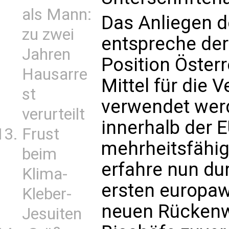
als Mann:
Das Anliegen de
zu zwei
entspreche der
Jahren
Position Öster
Hausarre
Mittel für die
st
verwendet werd
verurteilt
innerhalb der E
Frust
mehrheitsfähig
beim
erfahre nun dur
Klima-
ersten europawe
Kleber-
neuen Rückenwi
Jesuiten