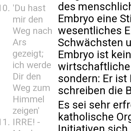
des menschlic
'Du hast
Embryo eine St
mir den
wesentliches E
Weg nach
Schwächsten u
Ars
Embryo ist kein
gezeigt;
ich werde
wirtschaftliche
Dir den
sondern: Er is
Weg zum
schreiben die B
Himmel
Es sei sehr erfr
zeigen'
katholische Or
IRRE! -
Initiativen sic