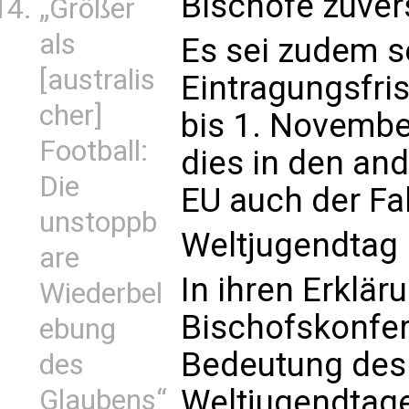
Bischöfe zuvers
„Größer
als
Es sei zudem s
[australis
Eintragungsfris
cher]
bis 1. Novembe
Football:
dies in den an
Die
EU auch der Fall
unstoppb
Weltjugendtag 
are
In ihren Erklär
Wiederbel
Bischofskonfer
ebung
Bedeutung de
des
Weltjugendtages
Glaubens“