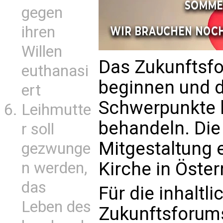
gegen
ihren
Willen
Das Zukunftsfo
euthanasi
beginnen und d
ert
Schwerpunkte h
Leihmutte
behandeln. Die
r soll
Mitgestaltung e
gezwunge
Kirche in Öster
n werden,
das
Für die inhaltl
Leben des
Zukunftsforums