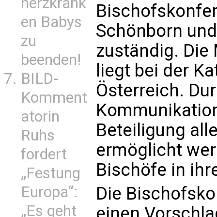
herzkrank
Bischofskonfer
en Babys
Schönborn und
zu
zuständig. Die
beenden!
liegt bei der K
BILD-
Österreich. Dur
Komment
Kommunikations
atorin
Beteiligung all
Ruhs
ermöglicht wer
fordert
Bischöfe in ihr
„Festung
Die Bischofsko
Europa“:
„Es geht
einen Vorschla