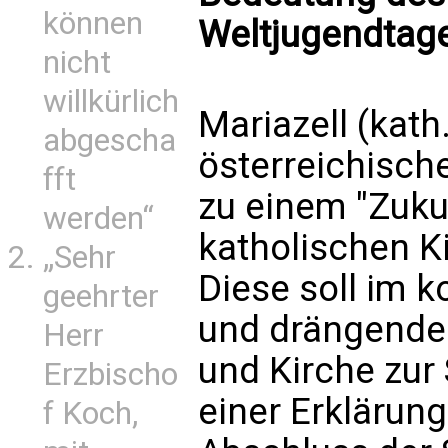
können
Weltjugendtag
nicht
willkürlich
Mariazell (kath
abgescha
österreichisch
fft
zu einem "Zuku
werden“
katholischen Ki
„Sehr
Diese soll im
geehrter
und drängende
Herr
und Kirche zur 
Erzbischo
einer Erklärun
f Koch,