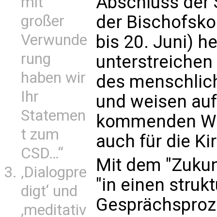
Abschluss der
mit
der Bischofskon
großer
Verwunde
bis 20. Juni) h
rung
unterstreichen
haben wir
des menschlic
Ihr
und weisen auf
Statemen
kommenden Wel
t zum
auch für die Ki
CSD…“
Mit dem "Zukun
‚Dialogpre
"in einen strukt
digt‘ und
Gesprächsproz
‚meditativ