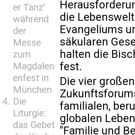
Herausforderun
er Tanz’
die Lebenswelt
während
Evangeliums un
der
säkularen Gesel
Messe
halten die Bisc
zum
fest.
Magdalen
enfest in
Die vier große
München
Zukunftsforums
Die
familialen, ber
Liturgie:
globalen Lebe
das Gebet
"Familie und B