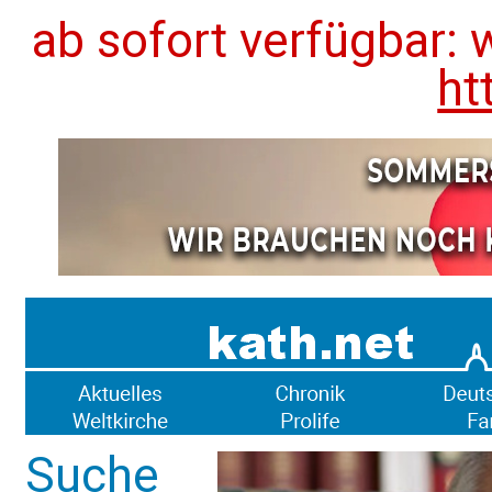
ab sofort verfügbar: 
ht
Suche