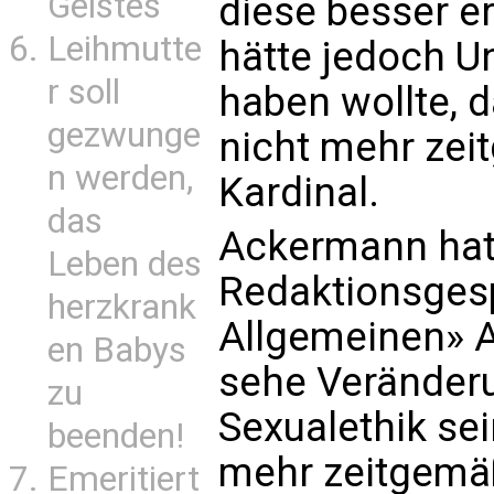
Geistes
diese besser e
Leihmutte
hätte jedoch Un
r soll
haben wollte, 
gezwunge
nicht mehr zei
n werden,
Kardinal.
das
Ackermann hat
Leben des
Redaktionsgesp
herzkrank
Allgemeinen» A
en Babys
sehe Veränderu
zu
Sexualethik sei
beenden!
mehr zeitgemäß
Emeritiert