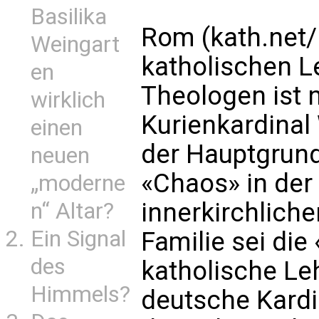
Basilika
Rom (kath.net
Weingart
katholischen L
en
Theologen ist 
wirklich
Kurienkardinal
einen
der Hauptgrund
neuen
«Chaos» in der
„moderne
innerkirchlich
n“ Altar?
Ein Signal
Familie sei die
des
katholische Leh
Himmels?
deutsche Kardi