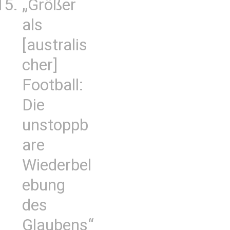
„Größer
als
[australis
cher]
Football:
Die
unstoppb
are
Wiederbel
ebung
des
Glaubens“