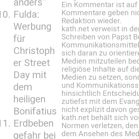
anders“
Ein Kommentar ist auf
Kommentare geben nic
Fulda:
Redaktion wieder.
Werbung
kath.net verweist in
Schreiben von Papst B
für
Kommunikationsmittel 
Christoph
sich daran zu orientie
Medien mitzuteilen be
er Street
religiöse Inhalte auf 
Day mit
Medien zu setzen, sond
und Kommunikationsst
dem
hinsichtlich Entscheid
heiligen
zutiefst mit dem Eva
nicht explizit davon ge
Bonifatius
kath.net behält sich v
Erdbeben
Normen verletzen, den
dem Ansehen des Mediu
gefahr bei