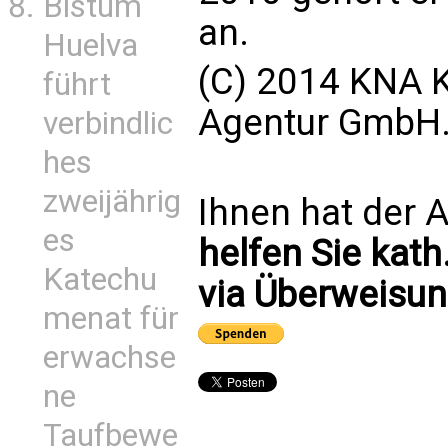
Bistum
an.
Huelva
(C) 2014 KNA K
führt
Agentur GmbH. 
verbindlic
hes
zweijährig
Ihnen hat der A
es
helfen Sie kath
Katechu
via Überweisun
menat für
erwachse
ne
Taufbewe