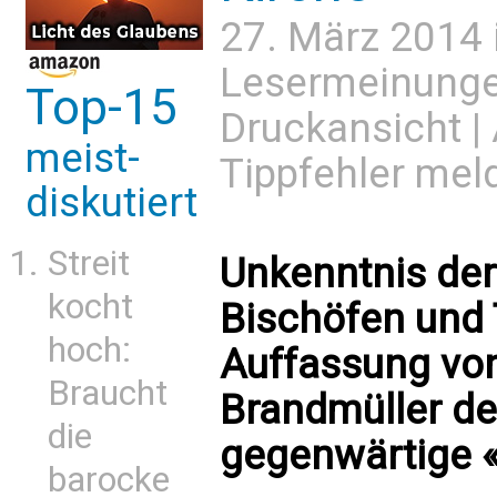
27. März 2014 
Lesermeinung
Top-15
Druckansicht
|
meist-
Tippfehler mel
diskutiert
Streit
Unkenntnis der
kocht
Bischöfen und 
hoch:
Auffassung von
Braucht
Brandmüller de
die
gegenwärtige «
barocke