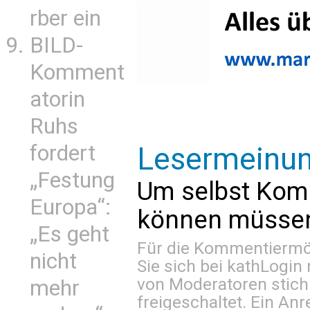
rber ein
BILD-
Komment
atorin
Ruhs
fordert
Lesermeinu
„Festung
Um selbst Kom
Europa“:
können müssen 
„Es geht
Für die Kommentiermög
nicht
Sie sich bei
kathLogin 
von Moderatoren stich
mehr
freigeschaltet. Ein Anr