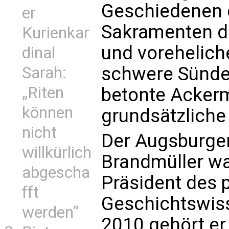
Geschiedenen 
er
Sakramenten d
Kurienkar
und vorehelich
dinal
schwere Sünde 
Sarah:
„Riten
betonte Ackerm
können
grundsätzliche
nicht
Der Augsburger
willkürlich
Brandmüller wa
abgescha
Präsident des 
fft
Geschichtswis
werden“
2010 gehört er