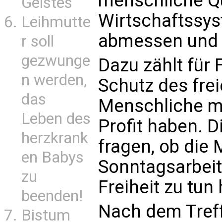
menschliche Qu
Geistes
Wirtschaftssys
Leihmutte
abmessen und 
r soll
gezwunge
Dazu zählt für 
n werden,
Schutz des fre
das
Menschliche m
Leben des
Profit haben. 
herzkrank
fragen, ob die 
en Babys
Sonntagsarbeit
zu
Freiheit zu tun
beenden!
Nach dem Treff
Bistum