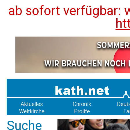
ab sofort verfügbar: 
ht
Suche