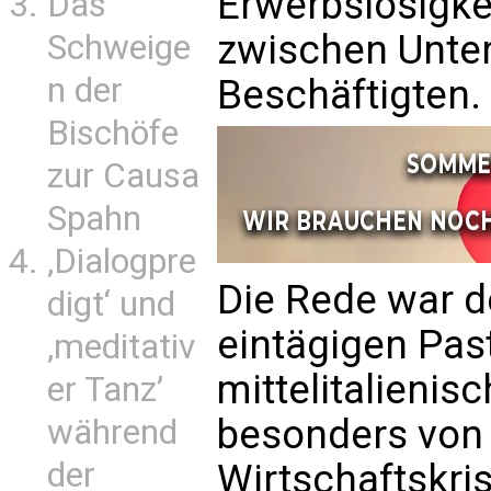
Erwerbslosigkei
Das
zwischen Unte
Schweige
n der
Beschäftigten.
Bischöfe
zur Causa
Spahn
‚Dialogpre
Die Rede war d
digt‘ und
eintägigen Pas
‚meditativ
mittelitalienis
er Tanz’
besonders von 
während
der
Wirtschaftskris