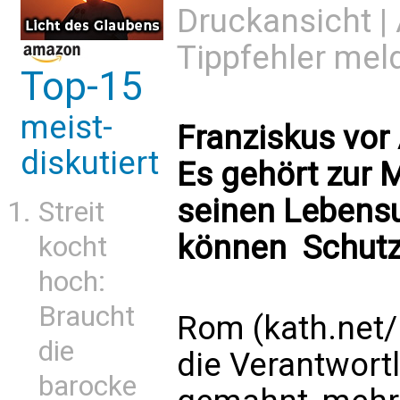
Druckansicht
|
Tippfehler mel
Top-15
meist-
Franziskus vor
diskutiert
Es gehört zur 
seinen Lebensu
Streit
können  Schut
kocht
hoch:
Braucht
Rom (kath.net/
die
die Verantwortl
barocke