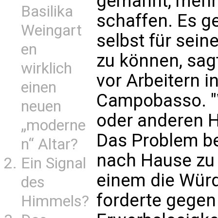
gemahnt, mehr 
Basilika
schaffen. Es 
Weingart
selbst für sei
en
zu können, sa
wirklich
vor Arbeitern i
einen
Campobasso. "W
neuen
oder anderen H
„moderne
Das Problem be
n“ Altar?
nach Hause zu 
Ein Signal
einem die Würd
des
forderte gegen
Himmels?