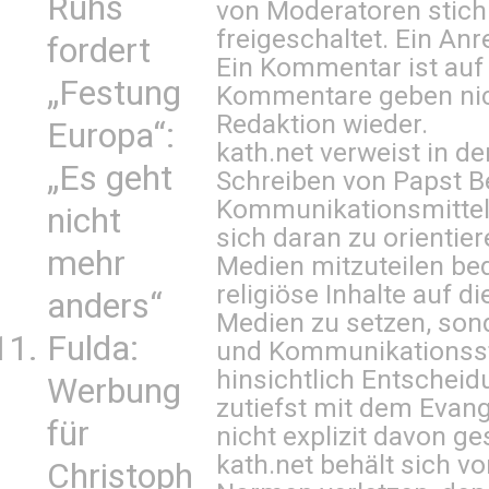
Ruhs
von Moderatoren stich
freigeschaltet. Ein Anr
fordert
Ein Kommentar ist auf
„Festung
Kommentare geben nic
Redaktion wieder.
Europa“:
kath.net verweist in
„Es geht
Schreiben von Papst B
Kommunikationsmittel 
nicht
sich daran zu orientie
mehr
Medien mitzuteilen be
religiöse Inhalte auf 
anders“
Medien zu setzen, sond
Fulda:
und Kommunikationsst
hinsichtlich Entscheid
Werbung
zutiefst mit dem Eva
für
nicht explizit davon ge
kath.net behält sich v
Christoph