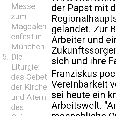
Messe
der Papst mit 
zum
Regionalhaupt
Magdalen
gelandet. Zur 
enfest in
Arbeiter und ei
München
Zukunftssorgen
Die
sich und ihre F
Liturgie:
Franziskus poc
das Gebet
Vereinbarkeit v
der Kirche
sei heute ein k
und Atem
Arbeitswelt. "A
des