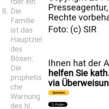
rber ein
Presseagentur, 
Die
Rechte vorbeha
Familie
Foto: (c) SIR
ist das
Hauptziel
des
Bösen:
Ihnen hat der A
Die
helfen Sie kath
prophetis
via Überweisun
che
Warnung
des hl.