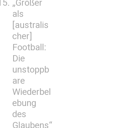
„Größer
als
[australis
cher]
Football:
Die
unstoppb
are
Wiederbel
ebung
des
Glaubens“