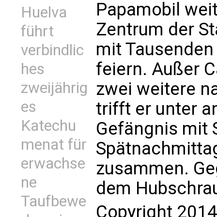
Papamobil weit
Huelva
Zentrum der S
führt
mit Tausenden
verbindlic
feiern. Außer 
hes
zwei weitere n
zweijährig
es
trifft er unter
Katechu
Gefängnis mit
menat für
Spätnachmitta
erwachse
zusammen. Gege
ne
dem Hubschraub
Taufbewe
Copyright 2014