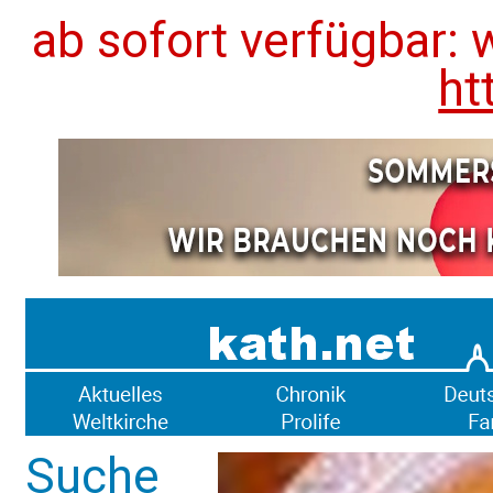
ab sofort verfügbar: 
ht
Suche