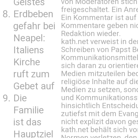
Geistes
von Moderatoren stich
freigeschaltet. Ein Anr
Erdbeben
Ein Kommentar ist auf
gefahr bei
Kommentare geben nic
Redaktion wieder.
Neapel:
kath.net verweist in
Italiens
Schreiben von Papst B
Kommunikationsmittel 
Kirche
sich daran zu orientie
ruft zum
Medien mitzuteilen be
religiöse Inhalte auf 
Gebet auf
Medien zu setzen, sond
Die
und Kommunikationsst
hinsichtlich Entscheid
Familie
zutiefst mit dem Eva
ist das
nicht explizit davon ge
kath.net behält sich v
Hauptziel
Normen verletzen, den