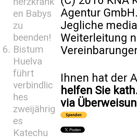
(C) 2016 KNA K
herzkrank
Agentur GmbH. 
en Babys
Jegliche media
zu
Weiterleitung 
beenden!
Vereinbarungen
Bistum
Huelva
führt
Ihnen hat der A
verbindlic
helfen Sie kath
hes
via Überweisun
zweijährig
es
Katechu