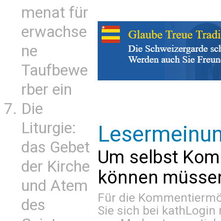
menat für
erwachse
ne
Taufbewe
rber ein
Die
Liturgie:
Lesermeinu
das Gebet
Um selbst Kom
der Kirche
können müssen 
und Atem
Für die Kommentiermög
des
Sie sich bei
kathLogin 