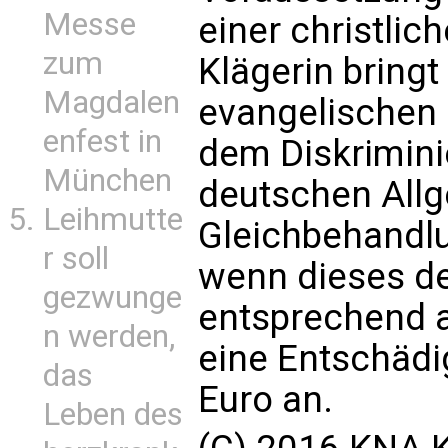
Messe
einer christlic
zum
Klägerin bringt
Magdalen
evangelischen E
enfest in
dem Diskrimini
München
deutschen All
Leihmutte
Gleichbehandlu
r soll
wenn dieses d
gezwunge
entsprechend a
n werden,
eine Entschädi
das
Euro an.
Leben des