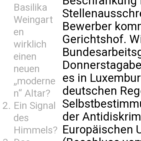
Beschränkung k
Basilika
Stellenausschr
Weingart
Bewerber komm
en
Gerichtshof. W
wirklich
Bundesarbeits
einen
Donnerstagabend
neuen
es in Luxembur
„moderne
deutschen Reg
n“ Altar?
Selbstbestimmu
Ein Signal
der Antidiskrim
des
Europäischen U
Himmels?