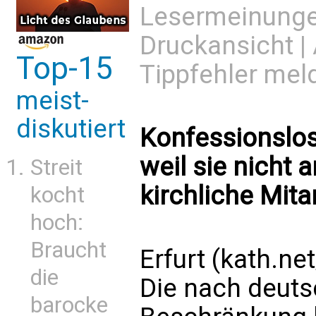
Lesermeinung
Druckansicht
|
Top-15
Tippfehler mel
meist-
diskutiert
Konfessionslos
weil sie nicht 
Streit
kirchliche Mitar
kocht
hoch:
Braucht
Erfurt (kath.ne
die
Die nach deut
barocke