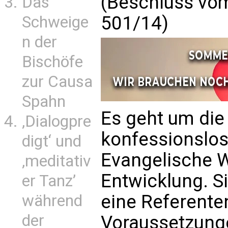
(Beschluss vom
Das
501/14)
Schweige
n der
Bischöfe
zur Causa
Spahn
Es geht um die
‚Dialogpre
konfessionslo
digt‘ und
Evangelische W
‚meditativ
Entwicklung. Si
er Tanz’
eine Referente
während
der
Voraussetzunge