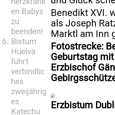
und Glück sch
herzkrank
en Babys
Benedikt XVI. 
zu
als Joseph Rat
beenden!
Marktl am Inn 
Bistum
Fotostrecke: B
Huelva
Geburtstag mit
führt
Erzbischof Gän
verbindlic
Gebirgsschütz
hes
zweijährig
es
Erzbistum Dubl
Katechu