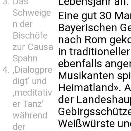
Lebensjahr an.
Das
Schweige
Eine gut 30 Ma
n der
Bayerischen G
Bischöfe
nach Rom geko
zur Causa
in traditionelle
Spahn
ebenfalls ange
‚Dialogpre
Musikanten sp
digt‘ und
Heimatland». A
‚meditativ
der Landeshau
er Tanz’
Gebirgsschützen
während
Weißwürste un
der