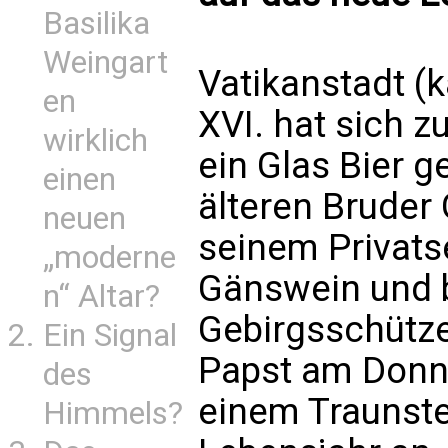
Basilika
Weingart
Vatikanstadt (
en
XVI. hat sich 
wirklich
ein Glas Bier 
einen
älteren Bruder 
neuen
seinem Privats
„moderne
Gänswein und 
n“ Altar?
Gebirgsschütze
Ein Signal
Papst am Donne
des
einem Traunste
Himmels?