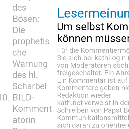
des
Lesermeinu
Bösen:
Um selbst Kom
Die
können müssen 
prophetis
Für die Kommentiermög
che
Sie sich bei
kathLogin 
Warnung
von Moderatoren stich
freigeschaltet. Ein Anr
des hl.
Ein Kommentar ist auf
Scharbel
Kommentare geben nic
Redaktion wieder.
BILD-
kath.net verweist in
Komment
Schreiben von Papst B
Kommunikationsmittel 
atorin
sich daran zu orientie