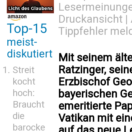
Lesermeinung
Druckansicht
|
Top-15
Tippfehler mel
meist-
diskutiert
Mit seinem ält
Ratzinger, sein
Streit
Erzbischof Ge
kocht
bayerischen Ge
hoch:
Braucht
emeritierte Pa
die
Vatikan mit ei
barocke
auf das neue L