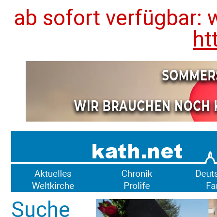
ab sofort verfügbar: 
ht
Suche