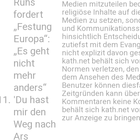
Ruhs
Medien mitzuteilen be
religiöse Inhalte auf 
fordert
Medien zu setzen, sond
„Festung
und Kommunikationsst
hinsichtlich Entscheid
Europa“:
zutiefst mit dem Eva
„Es geht
nicht explizit davon ge
kath.net behält sich v
nicht
Normen verletzen, den
mehr
dem Ansehen des Mediu
Benutzer können diesfa
anders“
Zeitgründen kann über
'Du hast
Kommentaren keine Ko
behält sich kath.net vo
mir den
zur Anzeige zu bringen
Weg nach
Ars