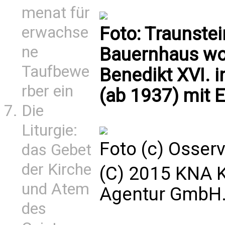
menat für
Foto: Traunste
erwachse
ne
Bauernhaus wo
Taufbewe
Benedikt XVI. i
rber ein
(ab 1937) mit 
Die
Liturgie:
Foto (c) Osse
das Gebet
der Kirche
(C) 2015 KNA K
und Atem
Agentur GmbH. 
des