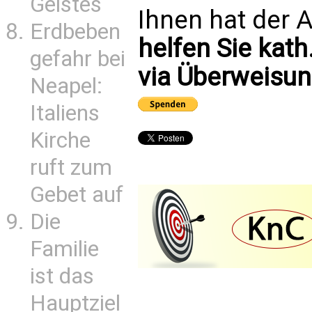
Geistes
Ihnen hat der A
Erdbeben
helfen Sie kath
gefahr bei
via Überweisun
Neapel:
Italiens
Kirche
ruft zum
Gebet auf
Die
Familie
ist das
Hauptziel