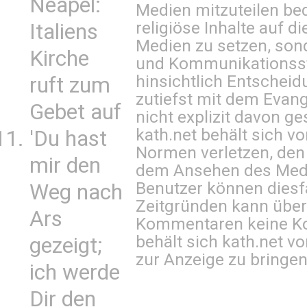
Neapel:
Medien mitzuteilen be
religiöse Inhalte auf 
Italiens
Medien zu setzen, sond
Kirche
und Kommunikationsst
hinsichtlich Entscheid
ruft zum
zutiefst mit dem Eva
Gebet auf
nicht explizit davon ge
kath.net behält sich v
'Du hast
Normen verletzen, den
mir den
dem Ansehen des Mediu
Benutzer können diesfa
Weg nach
Zeitgründen kann über
Ars
Kommentaren keine Ko
behält sich kath.net vo
gezeigt;
zur Anzeige zu bringen
ich werde
Dir den