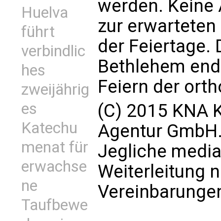
werden. Keine
Huelva
zur erwartete
führt
der Feiertage. 
verbindlic
Bethlehem end
hes
Feiern der ort
zweijährig
es
(C) 2015 KNA K
Katechu
Agentur GmbH. 
menat für
Jegliche media
erwachse
Weiterleitung 
ne
Vereinbarungen
Taufbewe