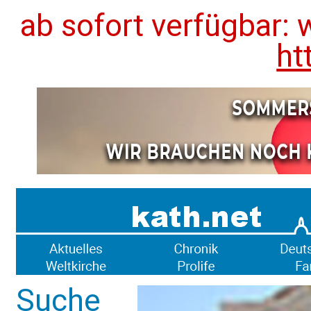
ab sofort verfügbar: 
ht
Suche