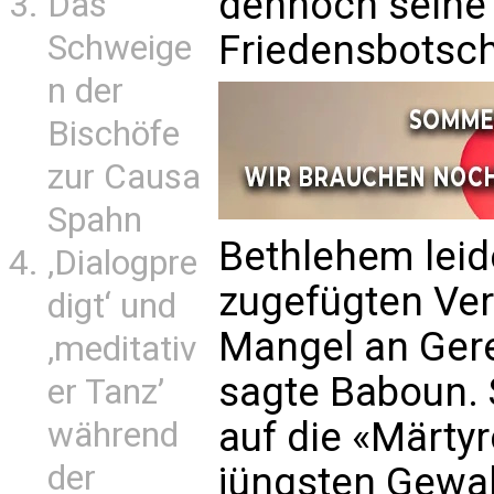
dennoch seine 
Das
Friedensbotscha
Schweige
n der
Bischöfe
zur Causa
Spahn
Bethlehem leid
‚Dialogpre
zugefügten Ver
digt‘ und
Mangel an Gere
‚meditativ
sagte Baboun. 
er Tanz’
auf die «Märtyr
während
der
jüngsten Gewal