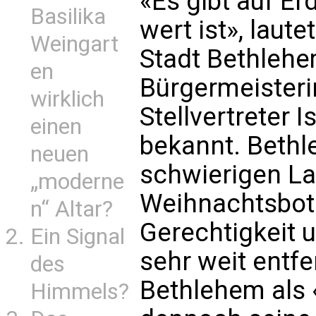
«Es gibt auf Er
Basilika
wert ist», laut
Weingart
Stadt Bethleh
en
Bürgermeisteri
wirklich
Stellvertreter
einen
bekannt. Bethl
neuen
schwierigen La
„moderne
Weihnachtsbot
n“ Altar?
Gerechtigkeit 
Ein Signal
sehr weit entf
des
Bethlehem als
Himmels?