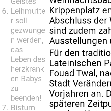
Weihnachtsbau
Geistes
Krippenplatz e
Leihmutte
Abschluss der 
r soll
sind zudem zah
gezwunge
Ausstellungen u
n werden,
das
Für den traditi
Leben des
Lateinischen P
herzkrank
Fouad Twal, na
en Babys
Stadt Veränder
zu
Vorjahren an. D
beenden!
späteren Zeit
Bistum