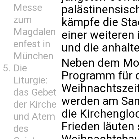
Messe
palästinensisc
zum
kämpfe die St
Magdalen
einer weiteren
enfest in
und die anhalt
München
Neben dem Mot
Die
Programm für d
Liturgie:
Weihnachtszeit
das Gebet
werden am Sam
der Kirche
die Kirchenglo
und Atem
Frieden läuten 
des