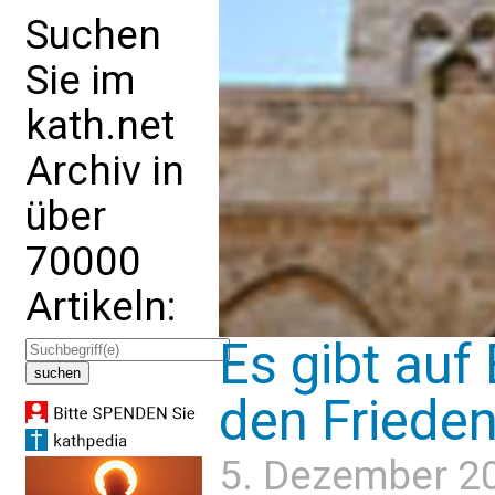
Suchen
Sie im
kath.net
Archiv in
über
70000
Artikeln:
Es gibt au
den Frieden 
5. Dezember 2