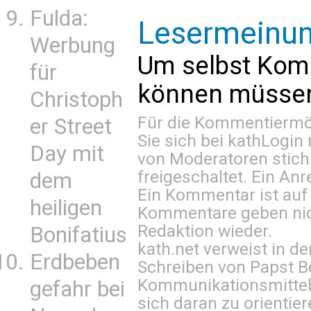
Fulda:
Lesermeinu
Werbung
Um selbst Kom
für
können müssen 
Christoph
Für die Kommentiermög
er Street
Sie sich bei
kathLogin 
Day mit
von Moderatoren stich
freigeschaltet. Ein Anr
dem
Ein Kommentar ist auf
heiligen
Kommentare geben nic
Redaktion wieder.
Bonifatius
kath.net verweist in
Erdbeben
Schreiben von Papst B
Kommunikationsmittel 
gefahr bei
sich daran zu orientie