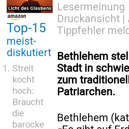
Lesermeinung
Druckansicht
|
Top-15
Tippfehler mel
meist-
diskutiert
Bethlehem stel
Stadt in schwi
Streit
zum traditionel
kocht
Patriarchen.
hoch:
Braucht
die
Bethlehem (kat
barocke