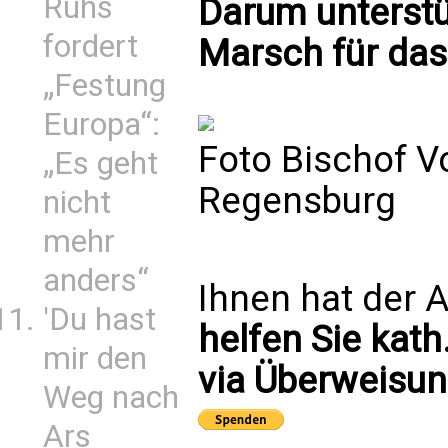
Ruhs
Darum unterst
fordert
Marsch für da
„Festung
Europa“:
Foto Bischof V
„Es geht
Regensburg
nicht
mehr
anders“
Ihnen hat der A
'Du hast
helfen Sie kath
mir den
via Überweisun
Weg nach
Ars