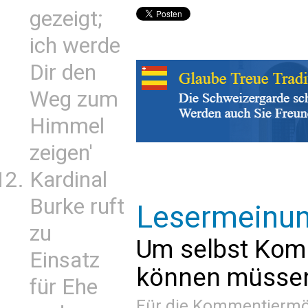
gezeigt;
ich werde
Dir den
Weg zum
Himmel
zeigen'
Kardinal
Burke ruft
Lesermeinu
zu
Um selbst Kom
Einsatz
können müssen 
für Ehe
Für die Kommentiermög