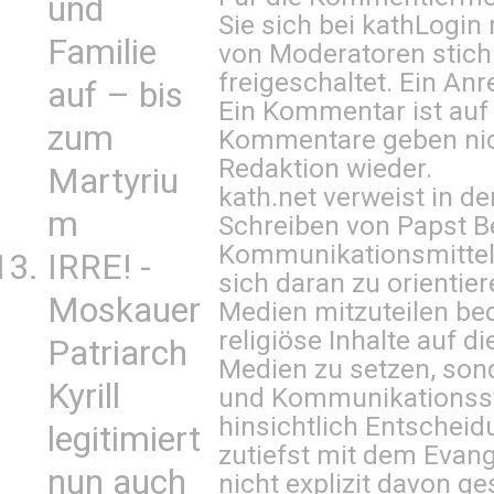
und
Sie sich bei
kathLogin 
Familie
von Moderatoren stich
freigeschaltet. Ein Anr
auf – bis
Ein Kommentar ist auf
zum
Kommentare geben nic
Redaktion wieder.
Martyriu
kath.net verweist in
m
Schreiben von Papst B
Kommunikationsmittel 
IRRE! -
sich daran zu orientie
Moskauer
Medien mitzuteilen be
religiöse Inhalte auf 
Patriarch
Medien zu setzen, sond
Kyrill
und Kommunikationsst
hinsichtlich Entscheid
legitimiert
zutiefst mit dem Eva
nun auch
nicht explizit davon ge