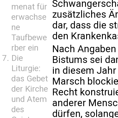
Schwangerschaf
menat für
zusätzliches Är
erwachse
dar, dass die s
ne
den Krankenkass
Taufbewe
rber ein
Nach Angaben 
Die
Bistums sei da
Liturgie:
in diesem Jahr
das Gebet
Marsch blockie
der Kirche
Recht konstrui
und Atem
anderer Mensc
des
dürfen, solange