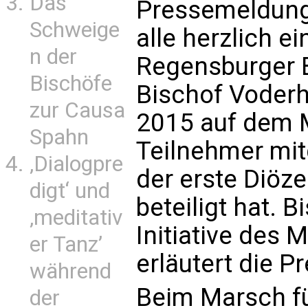
Das
Pressemeldung h
Schweige
alle herzlich e
n der
Regensburger B
Bischöfe
Bischof Voderh
zur Causa
2015 auf dem 
Spahn
Teilnehmer mi
‚Dialogpre
der erste Diöze
digt‘ und
beteiligt hat. 
‚meditativ
Initiative des 
er Tanz’
erläutert die 
während
Beim Marsch f
der