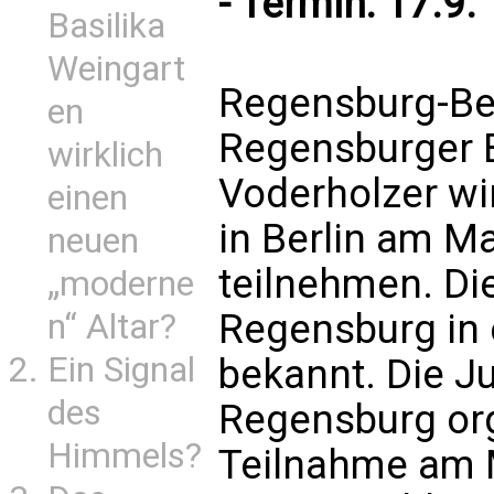
- Termin: 17.9.
Basilika
Weingart
Regensburg-Berl
en
Regensburger B
wirklich
Voderholzer wi
einen
in Berlin am M
neuen
teilnehmen. Di
„moderne
Regensburg in
n“ Altar?
Ein Signal
bekannt. Die J
des
Regensburg org
Himmels?
Teilnahme am M