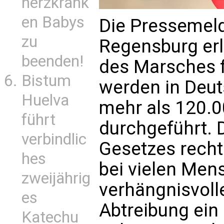
herzkrank
en Babys
Die Pressemel
zu
Regensburg erl
beenden!
des Marsches f
Bistum
werden in Deu
Huelva
mehr als 120.
führt
durchgeführt. 
verbindlic
Gesetzes rechts
hes
bei vielen Me
zweijährig
verhängnisvolle
es
Abtreibung ein 
Katechu