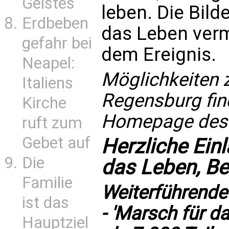
Geistes
leben. Die Bild
Erdbeben
das Leben verm
gefahr bei
dem Ereignis.
Neapel:
Möglichkeiten 
Italiens
Regensburg fin
Kirche
Homepage des 
ruft zum
Gebet auf
Herzliche Ei
Die
das Leben, Be
Familie
Weiterführende
ist das
-
'Marsch für d
Hauptziel