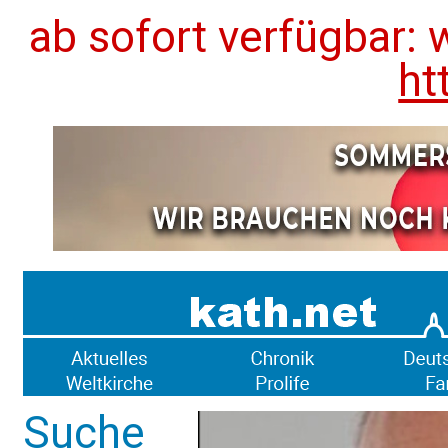
ab sofort verfügbar: 
ht
Suche