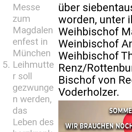
über siebentau
Messe
worden, unter i
zum
Magdalen
Weihbischof Ma
enfest in
Weinbischof An
München
Weihbischof T
Leihmutte
Renz/Rottenbur
r soll
Bischof von Re
gezwunge
Voderholzer.
n werden,
das
Leben des