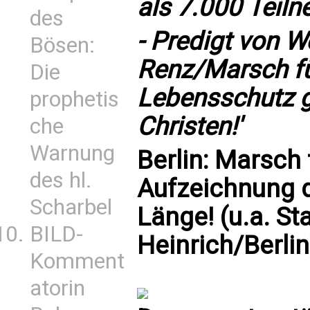
als 7.000 Teiln
des
-
Predigt von W
Bösen:
Renz/Marsch fü
Die
Lebensschutz ge
prophetis
Christen!'
che
Warnung
Berlin: Marsch
des hl.
Aufzeichnung d
Scharbel
Länge! (u.a. S
BILD-
Heinrich/Berlin
Komment
atorin