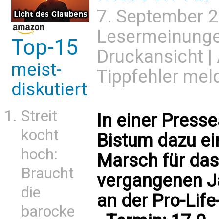
7. September 
Lesermeinung
Top-15
Druckansicht
|
meist-
Tippfehler mel
diskutiert
Streit
In einer Press
kocht
Bistum dazu ei
hoch:
Marsch für das 
Braucht
vergangenen J
die
an der Pro-Life-
barocke