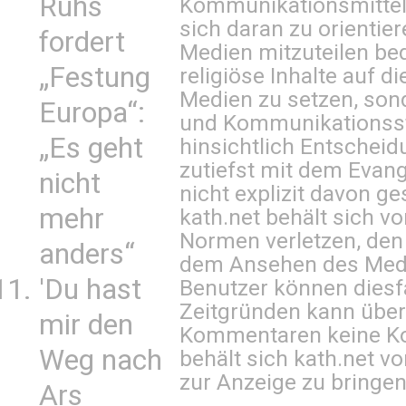
Ruhs
Kommunikationsmittel 
sich daran zu orientie
fordert
Medien mitzuteilen be
„Festung
religiöse Inhalte auf 
Medien zu setzen, sond
Europa“:
und Kommunikationsst
„Es geht
hinsichtlich Entscheid
zutiefst mit dem Eva
nicht
nicht explizit davon ge
mehr
kath.net behält sich v
Normen verletzen, den
anders“
dem Ansehen des Mediu
'Du hast
Benutzer können diesfa
Zeitgründen kann über
mir den
Kommentaren keine Ko
Weg nach
behält sich kath.net vo
zur Anzeige zu bringen
Ars