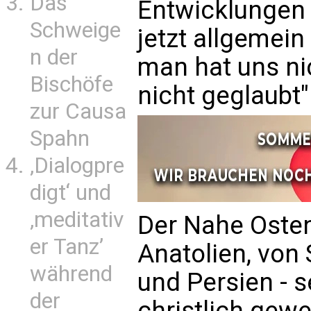
Das
Entwicklungen 
Schweige
jetzt allgemein
n der
man hat uns ni
Bischöfe
nicht geglaubt"
zur Causa
Spahn
‚Dialogpre
digt‘ und
‚meditativ
Der Nahe Osten
er Tanz’
Anatolien, von
während
und Persien - s
der
christlich gewe