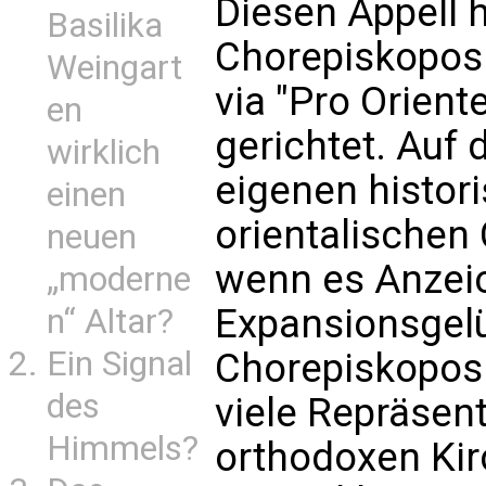
Diesen Appell 
Basilika
Chorepiskopos
Weingart
via "Pro Oriente
en
gerichtet. Auf
wirklich
eigenen histor
einen
orientalischen 
neuen
wenn es Anzeic
„moderne
Expansionsgelü
n“ Altar?
Ein Signal
Chorepiskopos.
des
viele Repräsent
Himmels?
orthodoxen Kir