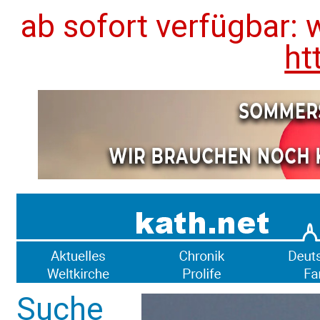
ab sofort verfügbar: 
ht
Suche