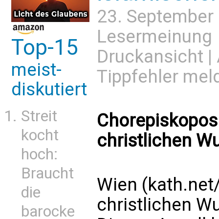
23. September
Lesermeinung
Top-15
Druckansicht
|
meist-
Tippfehler mel
diskutiert
Streit
Chorepiskopos 
kocht
christlichen W
hoch:
Braucht
Wien (kath.net
die
christlichen Wu
barocke