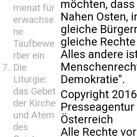
möchten, dass 
menat für
Nahen Osten, i
erwachse
gleiche Bürgerr
ne
gleiche Rechte 
Taufbewe
Alles andere is
rber ein
Menschenrecht
Die
Demokratie".
Liturgie:
das Gebet
Copyright 2016
der Kirche
Presseagentur
und Atem
Österreich
des
Alle Rechte vo