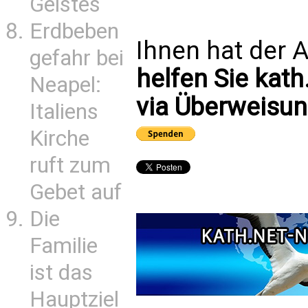
Geistes
Erdbeben
Ihnen hat der A
gefahr bei
helfen Sie kath
Neapel:
via Überweisun
Italiens
Kirche
ruft zum
Gebet auf
Die
Familie
ist das
Hauptziel