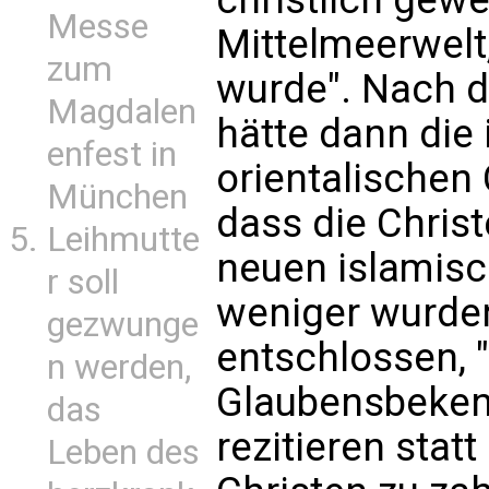
Messe
Mittelmeerwelt,
zum
wurde". Nach d
Magdalen
hätte dann die 
enfest in
orientalischen 
München
dass die Chris
Leihmutte
neuen islamisc
r soll
weniger wurden,
gezwunge
entschlossen, "
n werden,
Glaubensbeke
das
rezitieren stat
Leben des