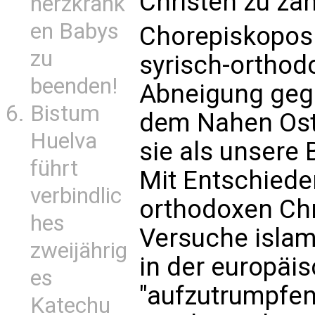
Christen zu zah
herzkrank
en Babys
Chorepiskopos 
zu
syrisch-orthodo
beenden!
Abneigung gege
Bistum
dem Nahen Oste
Huelva
sie als unsere
führt
Mit Entschieden
verbindlic
orthodoxen Chr
hes
Versuche islam
zweijährig
in der europäis
es
"aufzutrumpfen"
Katechu