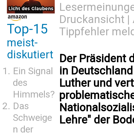
Lesermeinung
Druckansicht
|
Top-15
Tippfehler mel
meist-
diskutiert
Der Präsident 
in Deutschland 
Ein Signal
Luther und vert
des
problematisch
Himmels?
Das
Nationalsoziali
Schweige
Lehre" der Bo
n der