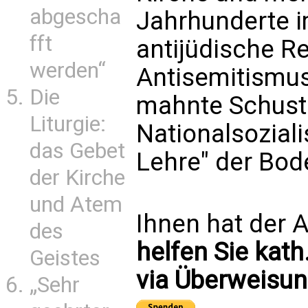
abgescha
Jahrhunderte i
fft
antijüdische R
werden“
Antisemitismu
Die
mahnte Schust
Liturgie:
Nationalsoziali
das Gebet
Lehre" der Bod
der Kirche
und Atem
Ihnen hat der A
des
helfen Sie kath
Geistes
via Überweisun
„Sehr