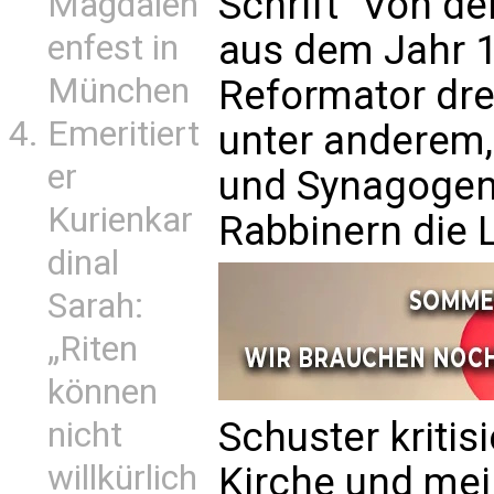
Schrift "Von d
Magdalen
aus dem Jahr 1
enfest in
München
Reformator dre
Emeritiert
unter anderem,
er
und Synagogen
Kurienkar
Rabbinern die L
dinal
Sarah:
„Riten
können
Schuster kritis
nicht
willkürlich
Kirche und mein