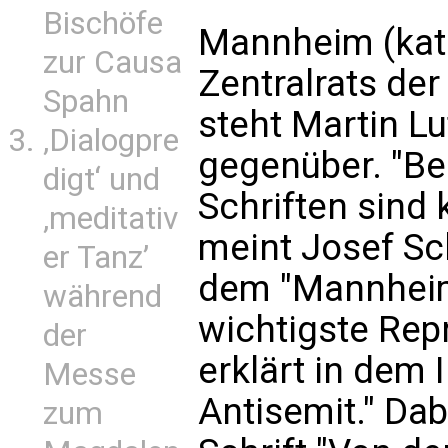
Bischöfe
Mannheim (kath
zur Causa
Zentralrats de
Spahn
steht Martin Lu
‚Dialogpre
gegenüber. "Be
digt‘ und
Schriften sind 
‚meditativ
meint Josef Sc
er Tanz’
dem "Mannheim
während
wichtigste Rep
der
erklärt in dem 
Messe
Antisemit." Dab
zum