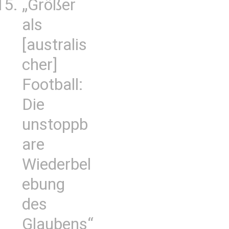
„Größer
als
[australis
cher]
Football:
Die
unstoppb
are
Wiederbel
ebung
des
Glaubens“