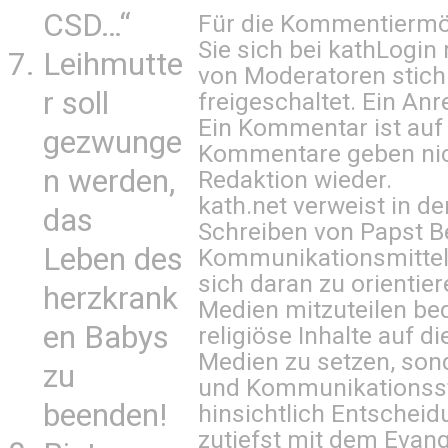
CSD…“
Für die Kommentiermög
Sie sich bei
kathLogin 
Leihmutte
von Moderatoren stich
r soll
freigeschaltet. Ein Anr
Ein Kommentar ist auf
gezwunge
Kommentare geben nic
n werden,
Redaktion wieder.
kath.net verweist in
das
Schreiben von Papst B
Leben des
Kommunikationsmittel 
sich daran zu orientie
herzkrank
Medien mitzuteilen be
en Babys
religiöse Inhalte auf 
Medien zu setzen, sond
zu
und Kommunikationsst
beenden!
hinsichtlich Entscheid
zutiefst mit dem Eva