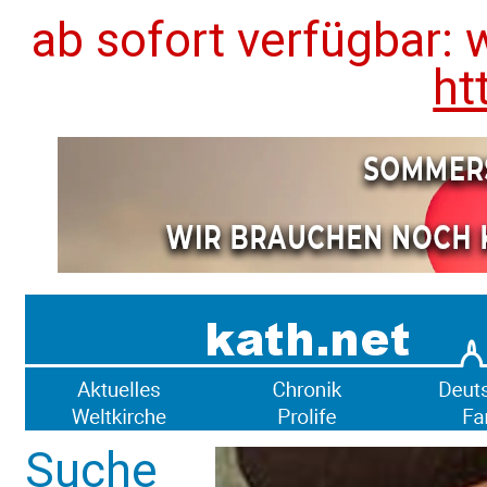
ab sofort verfügbar: 
ht
Suche