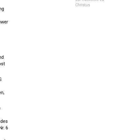
Christus
ng
hwer
nd
bst
G
en,
e
 des
r. 6