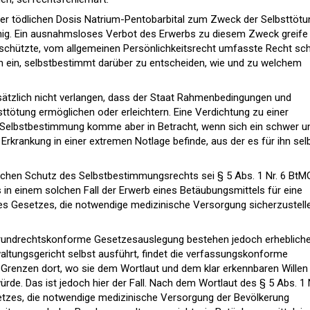
ner tödlichen Dosis Natrium-Pentobarbital zum Zweck der Selbsttötu
ähig. Ein ausnahmsloses Verbot des Erwerbs zu diesem Zweck greife
geschützte, vom allgemeinen Persönlichkeitsrecht umfasste Recht sc
n ein, selbstbestimmt darüber zu entscheiden, wie und zu welchem
sätzlich nicht verlangen, dass der Staat Rahmenbedingungen und
bsttötung ermöglichen oder erleichtern. Eine Verdichtung zu einer
e Selbstbestimmung komme aber in Betracht, wenn sich ein schwer u
Erkrankung in einer extremen Notlage befinde, aus der es für ihn sel
lichen Schutz des Selbstbestimmungsrechts sei § 5 Abs. 1 Nr. 6 BtM
 in einem solchen Fall der Erwerb eines Betäubungsmittels für eine
s Gesetzes, die notwendige medizinische Versorgung sicherzustell
grundrechtskonforme Gesetzesauslegung bestehen jedoch erheblich
ltungsgericht selbst ausführt, findet die verfassungskonforme
Grenzen dort, wo sie dem Wortlaut und dem klar erkennbaren Willen
de. Das ist jedoch hier der Fall. Nach dem Wortlaut des § 5 Abs. 1 N
tzes, die notwendige medizinische Versorgung der Bevölkerung