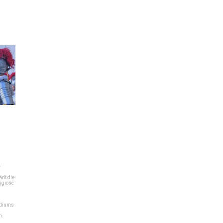
e
dt die
igiöse
ediums
n.