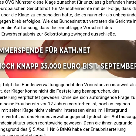
as OVG Münster diese Klage zunächst für unzulässig befunden hatte
Europäischen Gerichtshof für Menschenrechte mit der Folge, dass d
 über die Klage zu entscheiden hatte, die es nunmehr als unbegründ
egen blieb erfolglos. Wie das Bundesinstitut vertraten die Gerichte i
en die Auffassung, dass die einschlägige Vorschrift des
 Erwerbserlaubnis zur Selbsttötung zwingend ausschließe.
g folgt das Bundesverwaltungsgericht den Vorinstanzen insoweit als
tt, der Kläger könne nicht die Feststellung beanspruchen, das
serteilung verpflichtet gewesen. Ohne die sich aufdrängende Frage zu
m seine Frau bereits vor 12 Jahren verstorben ist, noch in eigenen
 mit seiner Klage nicht vielmehr Interessen eines im Hintergrund
fe vertritt, ist das Bundesverwaltungsgericht jedoch der Auffassung,
desinstituts seien rechtswidrig gewesen. Denn die ihnen zugrunde
gsgrund des § 5 Abs. 1 Nr. 6 BtMG habe der Erlaubniserteilung
, sei rechtsfehlerhaft.