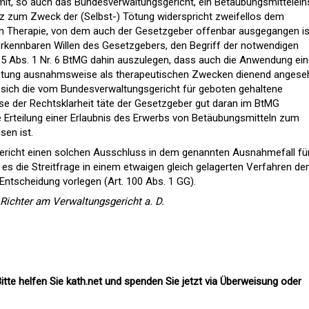
amit, so auch das Bundesverwaltungsgericht, ein Betäubungsmittelein
tz zum Zweck der (Selbst-) Tötung widerspricht zweifellos dem
 Therapie, von dem auch der Gesetzgeber offenbar ausgegangen is
erkennbaren Willen des Gesetzgebers, den Begriff der notwendigen
 5 Abs. 1 Nr. 6 BtMG dahin auszulegen, dass auch die Anwendung ei
ötung ausnahmsweise als therapeutischen Zwecken dienend angese
 sich die vom Bundesverwaltungsgericht für geboten gehaltene
e der Rechtsklarheit täte der Gesetzgeber gut daran im BtMG
ie Erteilung einer Erlaubnis des Erwerbs von Betäubungsmitteln zum
en ist.
richt einen solchen Ausschluss in dem genannten Ausnahmefall fü
 es die Streitfrage in einem etwaigen gleich gelagerten Verfahren d
ntscheidung vorlegen (Art. 100 Abs. 1 GG).
 Richter am Verwaltungsgericht a. D.
itte helfen Sie kath.net und spenden Sie jetzt via Überweisung oder