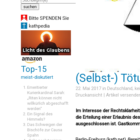
Top-15
(Selbst-) Töt
meist-diskutiert
Emeritierter
22. Mai 2017 in
Deutschland
, k
Kurienkardinal Sarah:
Druckansicht
|
Artikel versende
„Riten können nicht
willkürlich abgeschafft
werden“
Im Interesse der Rechtsklarhei
Ein Signal des
die Erteilung einer Erlaubnis 
Himmels?
ausgeschlossen ist. Gastkomm
Das Schweigen der
Bischöfe zur Causa
Spahn
Berlin-Freiburg (kath.net)
Bereit