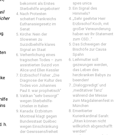
spes unica
bekommt als Erstes
Ein Signal des
Sterbehilfe angeboten!
eil
Himmels?
Nach Protesten
icher
„Sehr geehrter Herr
scheitert Frankreichs
Erzbischof Koch, mit
Euthanasiegesetz im
großer Verwunderung
Senat
ng.
haben wir Ihr Statement
Kirche: Nein der
zum CSD…“
Slowenen zu
Das Schweigen der
Suizidbeihilfe klares
Bischöfe zur Causa
Signal an Staat
ten
Spahn
Verherrlichung eines
Leihmutter soll
tragischen Todes – zum
gezwungen werden,
assistierten Suizid von
das Leben des
Alice und Ellen Kessler
herzkranken Babys zu
Erzbischof Fisher: „Die
cke
beenden!
Diagnose der Kultur des
‚Dialogpredigt‘ und
Todes von Johannes
‚meditativer Tanz’
Paul II. war prophetisch“
während der Messe
Vatikan "sehr besorgt"
ilfe
zum Magdalenenfest in
wegen Sterbehilfe-
ins
München
Urteilen in Italien
Emeritierter
Kanada: Erzbistum
Kurienkardinal Sarah:
Montreal klagt gegen
„Riten können nicht
Bundesstaat Québec
. h.
willkürlich abgeschafft
wegen Einschränkung
werden“
der Gewissensfreiheit