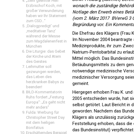
„Sehr geehrter Herr
wonach die zuständige Behörde 
Erzbischof Koch, mit
großer Verwunderung
Notlage den Erwerb eines Betä
haben wir Ihr Statement
(vom 2. März 2017  BVerwG 3 C 
zum CSD…“
Begründung vor. Ein Kommenta
‚Dialogpredigt‘ und
‚meditativer Tanz’
Die Ehefrau des Klägers (Frau K
während der Messe
Im November 2004 beantragte si
zum Magdalenenfest in
Medizinprodukte, ihr zum Zweck
München
Die Liturgie: das Gebet
Natrium-Pentobarbital zu erlau
der Kirche und Atem
Mittel möglich. Das Bundesinst
des Geistes
Betäubungsmittels zu dem gen
Leihmutter soll
notwendige medizinische Versor
gezwungen werden,
medizinischer Versorgung seie
das Leben des
herzkranken Babys zu
gemeint.
beenden!
Hiergegen erhoben Frau K. und 
BILD-Kommentatorin
Ruhs fordert „Festung
2005 entschieden wurde, hat sic
Europa“: „Es geht nicht
selbst getötet. Laut Bericht in 
mehr anders“
geworden. Nachdem das Bundesi
Fulda: Werbung für
Klägers als unzulässig zurückg
Christopher Street Day
mit dem heiligen
Feststellung erhoben, dass die
Bonifatius
das Bundesinstitut) verpflichte
Erschütterndes Beispiel