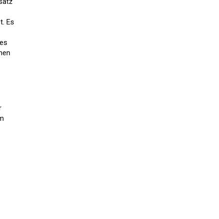
satz
t. Es
nes
hen
r
em