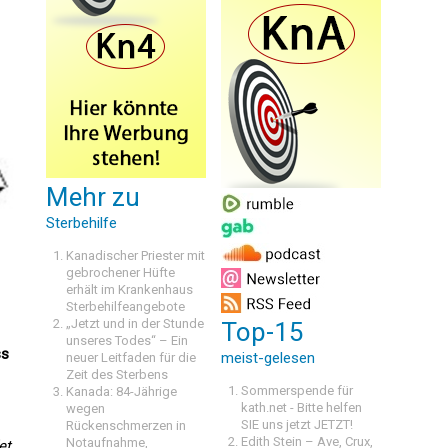
Mehr zu
Sterbehilfe
Kanadischer Priester mit
gebrochener Hüfte
erhält im Krankenhaus
Sterbehilfeangebote
„Jetzt und in der Stunde
Top-15
unseres Todes“ – Ein
ss
meist-gelesen
neuer Leitfaden für die
Zeit des Sterbens
Sommerspende für
Kanada: 84-Jährige
kath.net - Bitte helfen
wegen
SIE uns jetzt JETZT!
Rückenschmerzen in
Edith Stein – Ave, Crux,
Notaufnahme,
et,