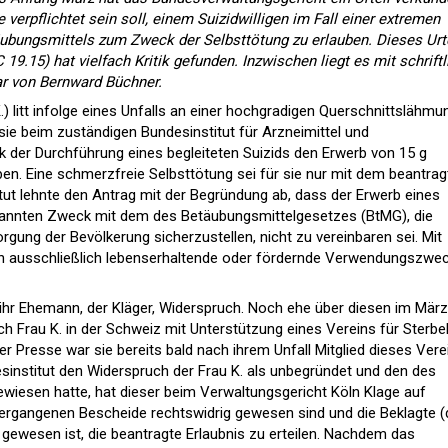
verpflichtet sein soll, einem Suizidwilligen im Fall einer extremen
ubungsmittels zum Zweck der Selbsttötung zu erlauben. Dieses Urt
19.15) hat vielfach Kritik gefunden. Inzwischen liegt es mit schriftl
r von Bernward Büchner.
.) litt infolge eines Unfalls an einer hochgradigen Querschnittslähmu
e beim zuständigen Bundesinstitut für Arzneimittel und
 der Durchführung eines begleiteten Suizids den Erwerb von 15 g
ben. Eine schmerzfreie Selbsttötung sei für sie nur mit dem beantrag
itut lehnte den Antrag mit der Begründung ab, dass der Erwerb eines
annten Zweck mit dem des Betäubungsmittelgesetzes (BtMG), die
gung der Bevölkerung sicherzustellen, nicht zu vereinbaren sei. Mit
n ausschließlich lebenserhaltende oder fördernde Verwendungszwe
ihr Ehemann, der Kläger, Widerspruch. Noch ehe über diesen im März
h Frau K. in der Schweiz mit Unterstützung eines Vereins für Sterbeh
der Presse war sie bereits bald nach ihrem Unfall Mitglied dieses Vere
nstitut den Widerspruch der Frau K. als unbegründet und den des
ewiesen hatte, hat dieser beim Verwaltungsgericht Köln Klage auf
 ergangenen Bescheide rechtswidrig gewesen sind und die Beklagte (d
t gewesen ist, die beantragte Erlaubnis zu erteilen. Nachdem das