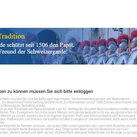
n zu können müssen Sie sich bitte einloggen.
Artikeln müssen Sie sich bei
kathLogin registrieren
. Die Kommentare werden von Moderatoren
t. Ein Anrecht auf Freischaltung besteht nicht. Ein Kommentar ist auf 1000 Zeichen beschränkt. Di
e Meinung der Redaktion wieder.
 an das Schreiben von Papst Benedikt zum 45. Welttag der Sozialen Kommunikationsmittel und lä
tieren: "Das Evangelium durch die neuen Medien mitzuteilen bedeutet nicht nur, ausgesprochen rel
en Medien zu setzen, sondern auch im eigenen digitalen Profil und Kommunikationsstil konsequent
en, Präferenzen und Urteilen, die zutiefst mit dem Evangelium übereinstimmen, auch wenn nicht
net
)
e strafrechtliche Normen verletzen, den guten Sitten widersprechen oder sonst dem Ansehen des M
önnen diesfalls keine Ansprüche stellen. Aus Zeitgründen kann über die Moderation von User-
en. Weiters behält sich kath.net vor, strafrechtlich relevante Tatbestände zur Anzeige zu bringe