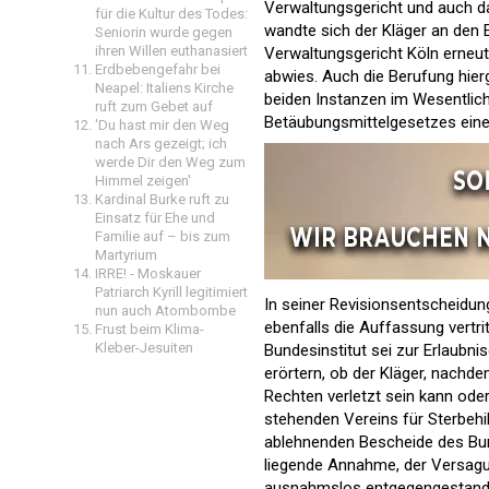
Verwaltungsgericht und auch d
für die Kultur des Todes:
wandte sich der Kläger an den 
Seniorin wurde gegen
ihren Willen euthanasiert
Verwaltungsgericht Köln erneut
Erdbebengefahr bei
abwies. Auch die Berufung hierg
Neapel: Italiens Kirche
beiden Instanzen im Wesentlich
ruft zum Gebet auf
Betäubungsmittelgesetzes eine
'Du hast mir den Weg
nach Ars gezeigt; ich
werde Dir den Weg zum
Himmel zeigen'
Kardinal Burke ruft zu
Einsatz für Ehe und
Familie auf – bis zum
Martyrium
IRRE! - Moskauer
Patriarch Kyrill legitimiert
In seiner Revisionsentscheidun
nun auch Atombombe
ebenfalls die Auffassung vertri
Frust beim Klima-
Kleber-Jesuiten
Bundesinstitut sei zur Erlaubni
erörtern, ob der Kläger, nachde
Rechten verletzt sein kann oder
stehenden Vereins für Sterbehil
ablehnenden Bescheide des Bun
liegende Annahme, der Versagun
ausnahmslos entgegengestanden