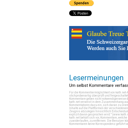
Lesermeinungen
Um selbst Kommentare verfasse
Für die Kommentiermöglichkeit von kath.net-
stichprobenartig überprüft und freigeschalte
Kommentare geben nicht notwendigerweise di
kath.net verweist in dem Zusammenhang auch
Kommentatoren dazu ein, sich daran zu orien
Inhalte auf die Plattformen der verschieden
Zeugnis abzulegen hinsichtlich Entscheidung
explizit davon gesprochen wird." (
www.kath.
kath.net behält sich vor, Kommentare, welch
zuwiderlaufen, zu entfernen. Die Benutzer k
Kommentaren keine Korrespondenz geführt werd