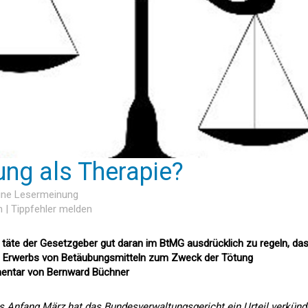
ung als Therapie?
eine Lesermeinung
n
|
Tippfehler melden
t täte der Gesetzgeber gut daran im BtMG ausdrücklich zu regeln, da
des Erwerbs von Betäubungsmitteln zum Zweck der Tötung
entar von Bernward Büchner
s Anfang März hat das Bundesverwaltungsgericht ein Urteil verkünd