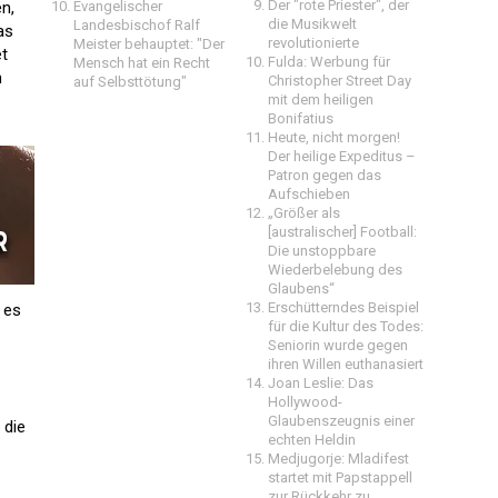
Der "rote Priester", der
n,
Evangelischer
die Musikwelt
Landesbischof Ralf
as
revolutionierte
Meister behauptet: "Der
et
Fulda: Werbung für
Mensch hat ein Recht
n
Christopher Street Day
auf Selbsttötung"
mit dem heiligen
Bonifatius
Heute, nicht morgen!
Der heilige Expeditus –
Patron gegen das
Aufschieben
„Größer als
[australischer] Football:
Die unstoppbare
Wiederbelebung des
Glaubens“
Erschütterndes Beispiel
 es
für die Kultur des Todes:
Seniorin wurde gegen
ihren Willen euthanasiert
Joan Leslie: Das
Hollywood-
Glaubenszeugnis einer
 die
echten Heldin
Medjugorje: Mladifest
startet mit Papstappell
zur Rückkehr zu