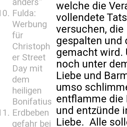
anders“
welche die Ver
Fulda:
vollendete Tat
Werbung
versuchen, die
für
gespalten und 
Christoph
gemacht wird. 
er Street
noch unter dem 
Day mit
Liebe und Barm
dem
umso schlimmer
heiligen
entflamme die 
Bonifatius
und entzünde i
Erdbeben
Liebe.  Alle so
gefahr bei