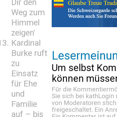
Dir den
Weg zum
Himmel
zeigen'
Kardinal
Burke ruft
Lesermeinu
zu
Um selbst Kom
Einsatz
können müssen 
für Ehe
Für die Kommentiermög
und
Sie sich bei
kathLogin 
von Moderatoren stich
Familie
freigeschaltet. Ein Anr
auf – bis
Ein Kommentar ist auf