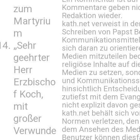
Kommentare geben nic
zum
Redaktion wieder.
Martyriu
kath.net verweist in
Schreiben von Papst B
m
Kommunikationsmittel 
„Sehr
sich daran zu orientie
Medien mitzuteilen be
geehrter
religiöse Inhalte auf 
Herr
Medien zu setzen, sond
und Kommunikationsst
Erzbischo
hinsichtlich Entscheid
f Koch,
zutiefst mit dem Eva
nicht explizit davon ge
mit
kath.net behält sich v
großer
Normen verletzen, den
dem Ansehen des Mediu
Verwunde
Benutzer können diesfa