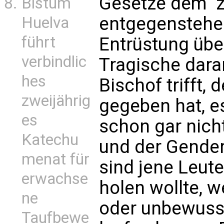
Gesetze dem  
Bistum
entgegenstehen
Huelva
führt
Entrüstung übe
verbindlic
Tragische daran
hes
Bischof trifft, 
zweijährig
gegeben hat, e
es
schon gar nicht
Katechu
und der Gender
menat für
sind jene Leute
erwachse
holen wollte, w
ne
oder unbewusst
Taufbewe