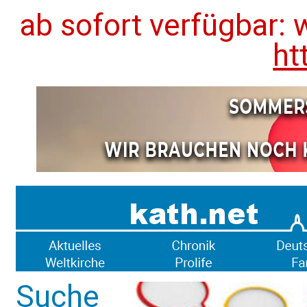
ab sofort verfügbar: 
ht
Suche