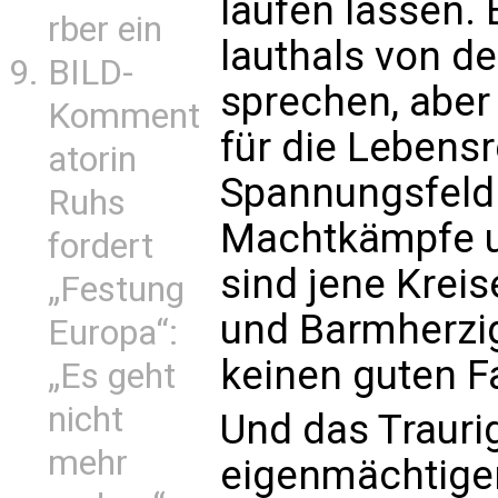
laufen lassen. 
rber ein
lauthals von de
BILD-
sprechen, aber
Komment
für die Lebensr
atorin
Spannungsfeld 
Ruhs
Machtkämpfe un
fordert
sind jene Kreis
„Festung
und Barmherzig
Europa“:
keinen guten F
„Es geht
nicht
Und das Traurig
mehr
eigenmächtige