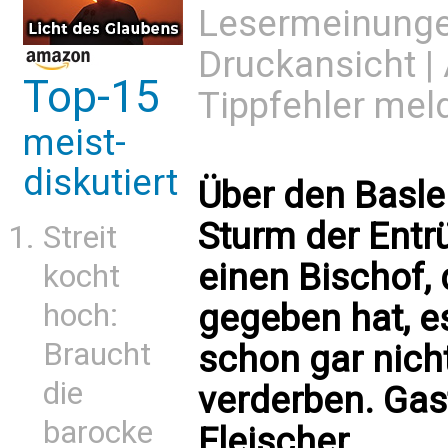
Lesermeinung
Druckansicht
|
Top-15
Tippfehler mel
meist-
diskutiert
Über den Basle
Sturm der Entrü
Streit
einen Bischof, 
kocht
gegeben hat, 
hoch:
Braucht
schon gar nich
die
verderben. Ga
barocke
Fleischer