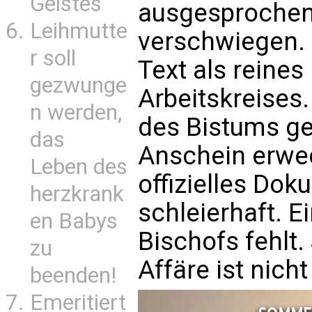
Geistes
ausgesproche
Leihmutte
verschwiegen. 
r soll
Text als reines
gezwunge
Arbeitskreises
n werden,
des Bistums ge
das
Anschein erwec
Leben des
offizielles Dok
herzkrank
schleierhaft. E
en Babys
Bischofs fehlt.
zu
Affäre ist nicht
beenden!
Emeritiert