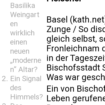
Basilika
Weingart
Basel (kath.net
en
Zunge / So dis
wirklich
gleich selbst, 
einen
Fronleichnam di
neuen
in der Tagesze
„moderne
Bischofsstadt 
n“ Altar?
Was war gesc
Ein Signal
des
Ein von Bischo
Himmels?
Leben gerufene