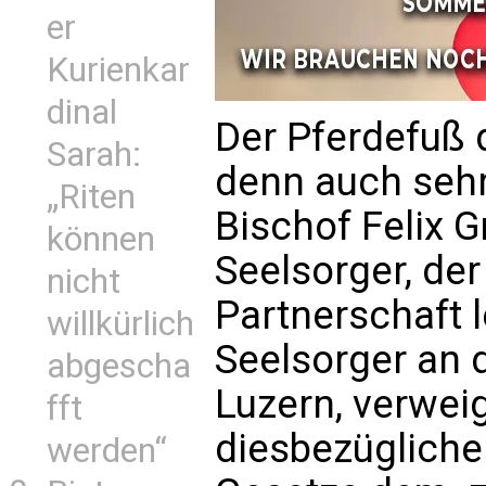
er
Kurienkar
dinal
Der Pferdefuß 
Sarah:
denn auch sehr
„Riten
Bischof Felix 
können
Seelsorger, der
nicht
Partnerschaft l
willkürlich
Seelsorger an d
abgescha
Luzern, verweig
fft
diesbezügliche
werden“