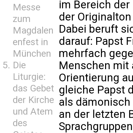
im Bereich der
Messe
der Originalton
zum
Dabei beruft s
Magdalen
darauf: Papst 
enfest in
mehrfach gegen
München
Menschen mit a
Die
Orientierung a
Liturgie:
das Gebet
gleiche
Papst 
der Kirche
als dämonisch v
und Atem
an der letzten 
des
Sprachgruppen