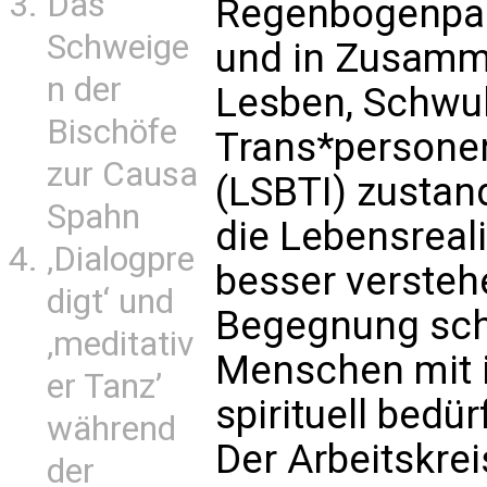
Das
Regenbogenpas
Schweige
und in Zusamme
n der
Lesben, Schwul
Bischöfe
Trans*personen
zur Causa
(LSBTI) zustand
Spahn
die Lebensreal
‚Dialogpre
besser verstehe
digt‘ und
Begegnung sch
‚meditativ
Menschen mit 
er Tanz’
spirituell bedü
während
Der Arbeitskrei
der