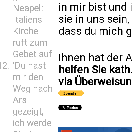
in mir bist und 
Neapel:
sie in uns sein,
Italiens
dass du mich g
Kirche
ruft zum
Gebet auf
Ihnen hat der A
'Du hast
helfen Sie kath
mir den
via Überweisun
Weg nach
Ars
gezeigt;
ich werde