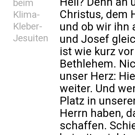
Heil? Denn an u
beim
Christus, dem 
Klima-
und ob wir ihn
Kleber-
und Josef gle
Jesuiten
ist wie kurz vo
Bethlehem. Nic
unser Herz: Hie
weiter. Und we
Platz in unser
Herrn haben, d
schaffen. Schi