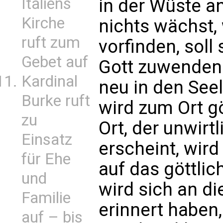
Italiens
in der Wüste a
Kirche
nichts wächst,
ruft zum
vorfinden, sol
Gebet auf
Gott zuwenden
Kardinal
neu in den See
Burke ruft
wird zum Ort gö
zu
Ort, der unwirt
Einsatz
erscheint, wird
für Ehe
auf das göttlic
und
wird sich an 
Familie
erinnert haben
auf – bis