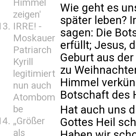
Himmel
Wie geht es uns
zeigen'
später leben? 
IRRE! -
sagen: Die Bots
Moskauer
erfüllt; Jesus, 
Patriarch
Geburt aus der 
Kyrill
zu Weihnachten
legitimiert
Himmel verkünd
nun auch
Botschaft des H
Atombom
Hat auch uns d
be
„Größer
Gottes Heil sc
als
Haben wir scho