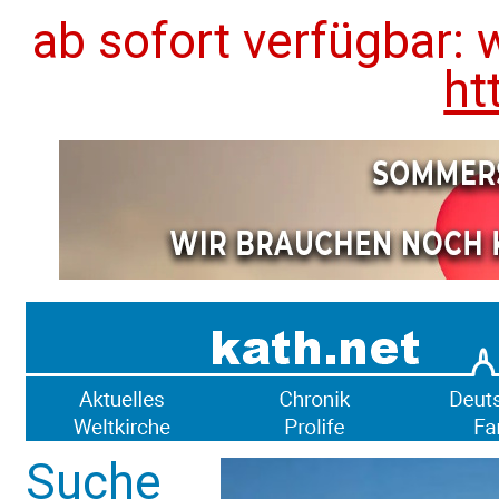
ab sofort verfügbar: 
ht
Suche