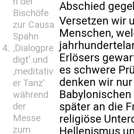
n der
Abschied gege
Bischöfe
Versetzen wir u
zur Causa
Menschen, welc
Spahn
jahrhundertela
‚Dialogpre
Erlösers gewart
digt‘ und
es schwere Prüf
‚meditativ
denken wir nur 
er Tanz’
Babylonischen
während
später an die 
der
religiöse Unter
Messe
zum
Hellenismus u