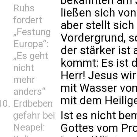
bekannten am 
Ruhs
ließen sich vo
fordert
aber stellt sich
„Festung
Vordergrund, s
Europa“:
der stärker ist
„Es geht
kommt: Es ist d
nicht
Herr! Jesus wi
mehr
mit Wasser vom
anders“
mit dem Heilige
Erdbeben
Ist es nicht b
gefahr bei
Gottes vom Pr
Neapel: