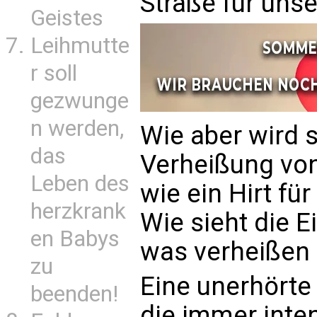
Straße für unser
Geistes
Leihmutte
r soll
gezwunge
n werden,
Wie aber wird s
das
Verheißung von
Leben des
wie ein Hirt für
herzkrank
Wie sieht die E
en Babys
was verheißen 
zu
Eine unerhörte
beenden!
die immer inten