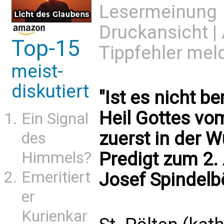
Lesermeinung
Druckansicht
|
Top-15
Tippfehler mel
meist-
diskutiert
"Ist es nicht 
Heil Gottes v
Ein Signal
zuerst in der 
des
Predigt zum 2.
Himmels?
Emeritiert
Josef Spindelb
er
Kurienkar