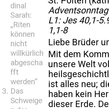
St. Pölten (kat
dinal
Adventsonntag
Sarah:
L1: Jes 40,1-5.
„Riten
1,1-8
können
Liebe Brüder u
nicht
willkürlich
Mit dem Komme
abgescha
unsere Welt vol
fft
heilsgeschicht
werden“
ist alles neu; 
Das
haben kein Her
Schweige
dieser Erde. De