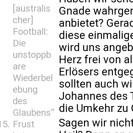
[australis
Gnade wahrgen
cher]
anbietet? Gerad
Football:
diese einmalig
Die
wird uns angeb
unstoppb
Herz frei von a
are
Erlösers entgeg
Wiederbel
sollten auch wi
ebung
Johannes des T
des
die Umkehr zu G
Glaubens“
Sagen wir nicht
Frust