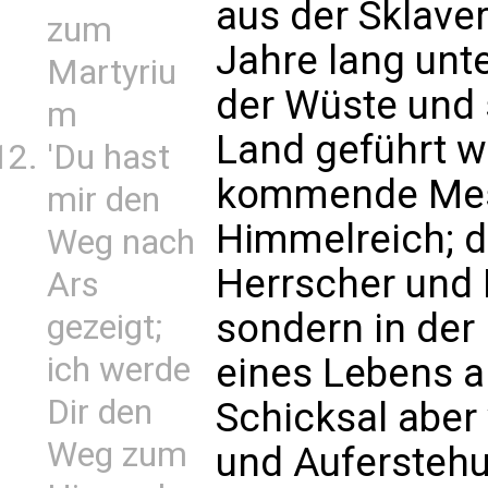
aus der Sklaver
zum
Jahre lang unt
Martyriu
der Wüste und 
m
Land geführt w
'Du hast
kommende Messi
mir den
Himmelreich; de
Weg nach
Herrscher und K
Ars
sondern in der
gezeigt;
eines Lebens a
ich werde
Dir den
Schicksal aber 
Weg zum
und Aufersteh