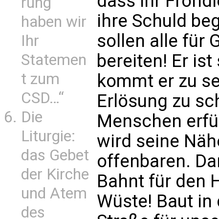
dass ihr Frond
rung
ihre Schuld beg
haben wir
sollen alle für
Ihr
bereiten! Er is
Statemen
t zum
kommt er zu s
CSD…“
Erlösung zu sc
Die
Menschen erfüll
Liturgie:
wird seine Näh
das Gebet
offenbaren. Da
der Kirche
Bahnt für den
und Atem
Wüste! Baut in
des