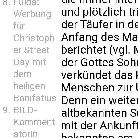
Fulda:
und plötzlich t
Werbung
der Täufer in d
für
Anfang des Ma
Christoph
berichtet (vgl. 
er Street
der Gottes Soh
Day mit
verkündet das
dem
heiligen
Menschen zur 
Bonifatius
Denn ein weite
BILD-
altbekannten S
Komment
mit der Ankunf
atorin