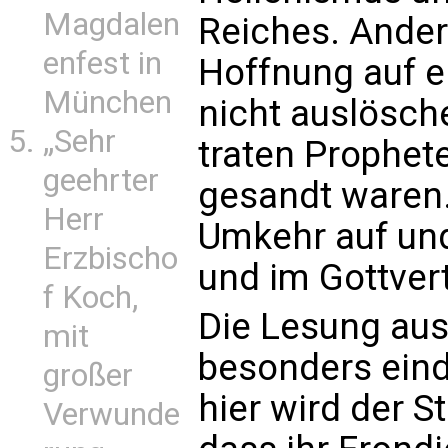
Magdalen
Reiches. Andere
enfest in
Hoffnung auf 
München
nicht auslösch
„Sehr
traten Prophete
geehrter
gesandt waren. 
Herr
Umkehr auf und
Erzbischo
und im Gottver
f Koch,
Die Lesung aus
mit
besonders eind
großer
hier wird der S
Verwunde