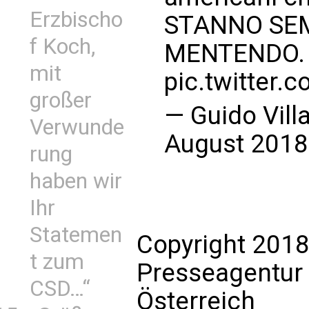
Erzbischo
STANNO SE
f Koch,
MENTENDO.
mit
pic.twitter
großer
— Guido Vill
Verwunde
August 2018
rung
haben wir
Ihr
Statemen
Copyright 2018
t zum
Presseagentur
CSD…“
Österreich