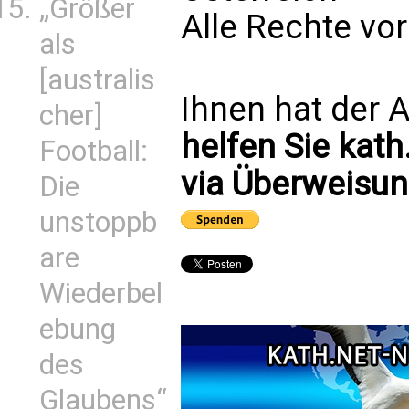
„Größer
Alle Rechte vo
als
[australis
Ihnen hat der A
cher]
helfen Sie kath
Football:
via Überweisun
Die
unstoppb
are
Wiederbel
ebung
des
Glaubens“