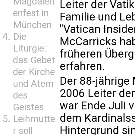
Magdalen
Leiter der Vati
enfest in
Familie und Leb
München
"Vatican Insid
Die
McCarricks habe
Liturgie:
früheren Überg
das Gebet
erfahren.
der Kirche
Der 88-jährige
und Atem
2006 Leiter de
des
war Ende Juli 
Geistes
dem Kardinals
Leihmutte
Hintergrund si
r soll