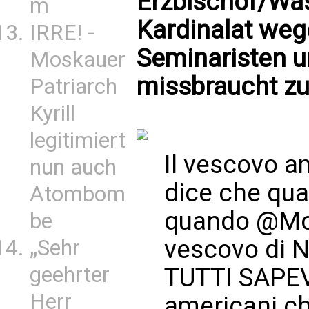
Erzbischof/Was
m
Kardinalat weg
IRRE! -
Seminaristen 
Moskauer
missbraucht zu
Patriarch
Kyrill
legitimiert
Il vescovo 
nun auch
dice che qua
Atombom
quando
@Mc
be
vescovo di N
„Sehr
geehrter
TUTTI SAPEV
Herr
americani ch