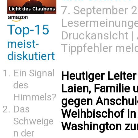
7. September 
Lesermeinung
Top-15
Druckansicht
|
meist-
Tippfehler mel
diskutiert
Ein Signal
Heutiger Leiter
des
Laien, Familie
Himmels?
gegen Anschuld
Das
Weihbischof in
Schweige
Washington zu
n der