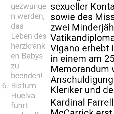
sexueller Kont
gezwunge
sowie des Mis
n werden,
das
zwei Minderjäh
Leben des
Vatikandiploma
herzkrank
Vigano erhebt
en Babys
in einem am 25
zu
Memorandum w
beenden!
Anschuldigung
Bistum
Kleriker und de
Huelva
Kardinal Farrell
führt
McCarrick erst