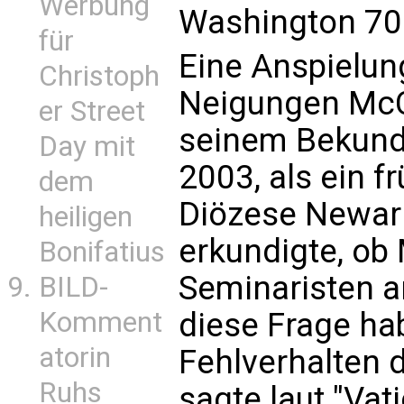
Werbung
Washington 70 
für
Eine Anspielun
Christoph
Neigungen McCa
er Street
seinem Bekund
Day mit
2003, als ein f
dem
Diözese Newar
heiligen
erkundigte, ob
Bonifatius
Seminaristen a
BILD-
diese Frage ha
Komment
atorin
Fehlverhalten d
Ruhs
sagte laut "Vat