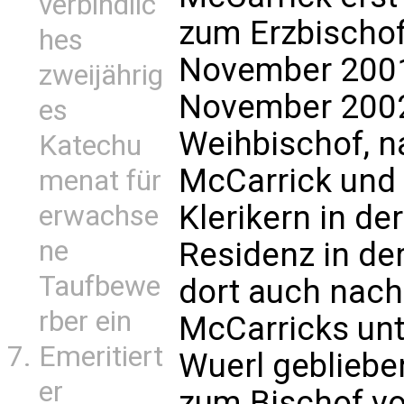
verbindlic
zum Erzbischo
hes
November 2001
zweijährig
November 2002
es
Weihbischof, 
Katechu
McCarrick und d
menat für
Klerikern in de
erwachse
ne
Residenz in der
Taufbewe
dort auch nach
rber ein
McCarricks un
Emeritiert
Wuerl gebliebe
er
zum Bischof vo