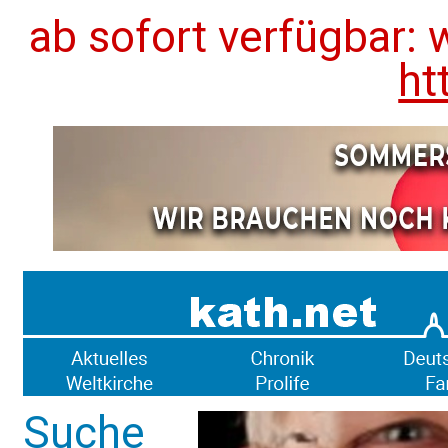
ab sofort verfügbar: 
ht
Suche