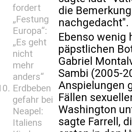
fordert
die Bemerkung 
„Festung
nachgedacht".
Europa“:
Ebenso wenig h
„Es geht
päpstlichen Bo
nicht
Gabriel Montal
mehr
Sambi (2005-2
anders“
Anspielungen 
Erdbeben
Fällen sexuell
gefahr bei
Washington unt
Neapel:
sagte Farrell, 
Italiens