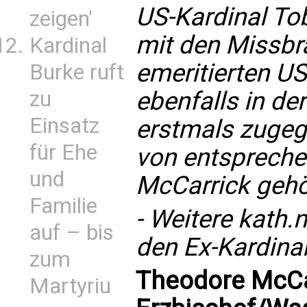
US-Kardinal T
zeigen'
mit den Missbr
Kardinal
emeritierten U
Burke ruft
ebenfalls in der
zu
Einsatz
erstmals zugeg
für Ehe
von entspreche
und
McCarrick gehö
Familie
- Weitere
kath.n
auf – bis
den Ex-Kardina
zum
Theodore McCa
Martyriu