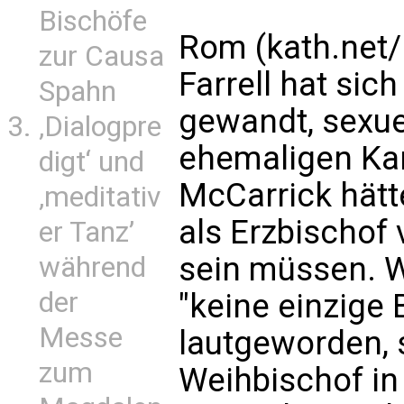
Bischöfe
Rom (kath.net/
zur Causa
Farrell hat sic
Spahn
gewandt, sexue
‚Dialogpre
ehemaligen Ka
digt‘ und
McCarrick hätt
‚meditativ
als Erzbischof
er Tanz’
sein müssen. W
während
der
"keine einzige
Messe
lautgeworden, 
zum
Weihbischof in