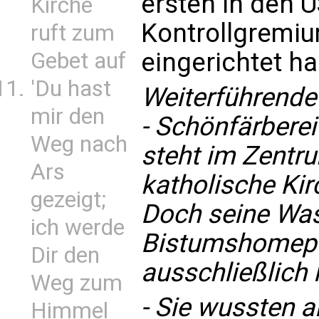
ersten in den 
Kirche
Kontrollgremiu
ruft zum
eingerichtet ha
Gebet auf
'Du hast
Weiterführende
mir den
-
Schönfärberei
Weg nach
steht im Zentru
Ars
katholische Kir
gezeigt;
Doch seine Wa
ich werde
Bistumshomepag
Dir den
ausschließlich 
Weg zum
-
Sie wussten al
Himmel