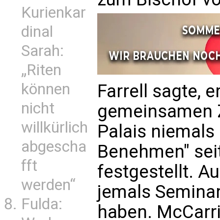
Kurienkar
dinal
Sarah:
„Riten
können
Farrell sagte, 
nicht
gemeinsamen Ze
willkürlich
Palais niemal
abgescha
Benehmen" sei
fft
festgestellt. Au
werden“
jemals Seminar
Fulda:
haben. McCarri