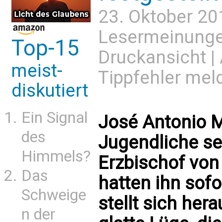
23. Oktober 20
Lesermeinung
Top-15
Druckansicht
|
meist-
Tippfehler mel
diskutiert
Ein Signal
José Antonio M
des
Jugendliche sex
Himmels?
Erzbischof von
Das
hatten ihn sofo
Schweige
stellt sich her
n der