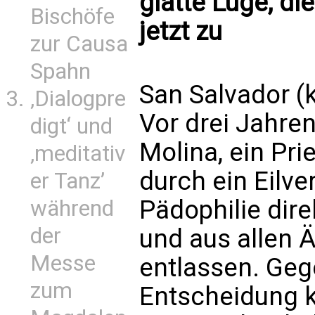
glatte Lüge, di
Bischöfe
jetzt zu
zur Causa
Spahn
San Salvador (k
‚Dialogpre
Vor drei Jahre
digt‘ und
Molina, ein Pri
‚meditativ
durch ein Eilv
er Tanz’
Pädophilie dir
während
der
und aus allen 
Messe
entlassen. Geg
zum
Entscheidung k