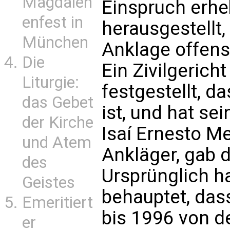
Magdalen
Einspruch erheb
enfest in
herausgestellt,
München
Anklage offensi
Die
Ein Zivilgericht
Liturgie:
festgestellt, d
das Gebet
ist, und hat se
der Kirche
Isaí Ernesto M
und Atem
Ankläger, gab 
des
Ursprünglich h
Geistes
behauptet, das
Emeritiert
bis 1996 von d
er