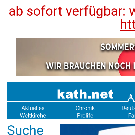
ab sofort verfügbar: 
ht
Suche