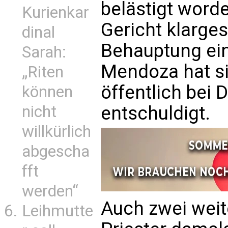
belästigt word
Kurienkar
Gericht klarges
dinal
Behauptung ein
Sarah:
Mendoza hat s
„Riten
öffentlich bei
können
entschuldigt.
nicht
willkürlich
abgescha
fft
werden“
Auch zwei weit
Leihmutte