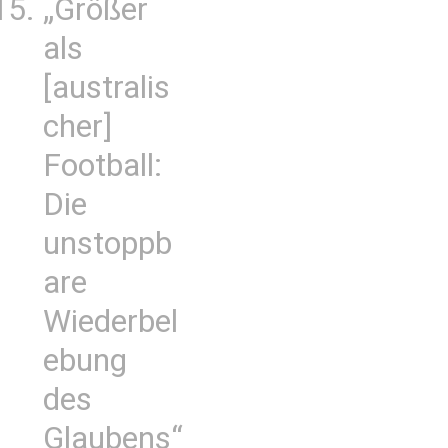
„Größer
als
[australis
cher]
Football:
Die
unstoppb
are
Wiederbel
ebung
des
Glaubens“