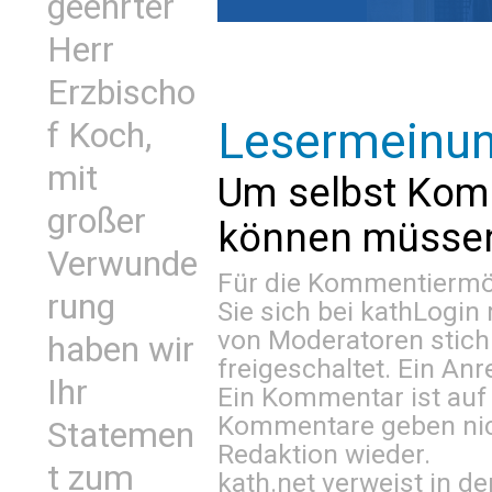
geehrter
Herr
Erzbischo
Lesermeinu
f Koch,
mit
Um selbst Kom
großer
können müssen 
Verwunde
Für die Kommentiermög
rung
Sie sich bei
kathLogin 
von Moderatoren stich
haben wir
freigeschaltet. Ein Anr
Ihr
Ein Kommentar ist auf
Kommentare geben nic
Statemen
Redaktion wieder.
t zum
kath.net verweist in