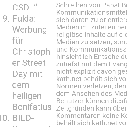
Schreiben von Papst B
CSD…“
Kommunikationsmittel 
Fulda:
sich daran zu orientie
Medien mitzuteilen be
Werbung
religiöse Inhalte auf 
für
Medien zu setzen, sond
und Kommunikationsst
Christoph
hinsichtlich Entscheid
er Street
zutiefst mit dem Eva
nicht explizit davon ge
Day mit
kath.net behält sich v
dem
Normen verletzen, den
dem Ansehen des Mediu
heiligen
Benutzer können diesfa
Bonifatius
Zeitgründen kann über
Kommentaren keine Ko
BILD-
behält sich kath.net vo