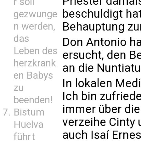
Priester damal
r soll
beschuldigt ha
gezwunge
Behauptung zu
n werden,
das
Don Antonio ha
Leben des
ersucht, den B
herzkrank
an die Nuntiatu
en Babys
In lokalen Medi
zu
Ich bin zufrie
beenden!
immer über die
Bistum
verzeihe Cinty
Huelva
auch Isaí Erne
führt