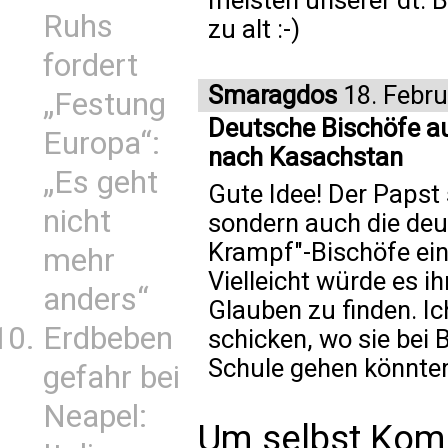
Ruhs
zu alt :-)
fordert
Smaragdos
18. Febru
„Festung
Deutsche Bischöfe auc
Europa“:
nach Kasachstan
„Es geht
Gute Idee! Der Papst 
nicht
sondern auch die deu
Krampf"-Bischöfe ein 
mehr
Vielleicht würde es i
anders“
Glauben zu finden. I
Erdbeben
schicken, wo sie bei 
Schule gehen könnten
gefahr bei
Neapel:
Um selbst Kom