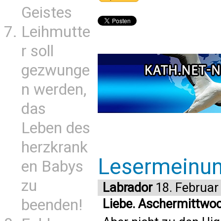
Geistes
Leihmutte
r soll
gezwunge
n werden,
das
Leben des
herzkrank
Lesermeinu
en Babys
zu
Labrador
18. Februar
beenden!
Liebe. Aschermittwo