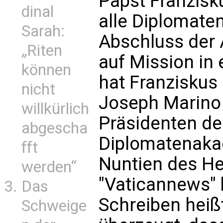
Papst Franzisk
dinal
alle Diplomate
Sarah:
Abschluss der 
„Riten
auf Mission in
können
hat Franziskus 
nicht
Joseph Marino
willkürlich
Präsidenten de
abgescha
Diplomatenakad
fft
Nuntien des Hei
werden“
"Vaticannews" 
Das
Schreiben heißt
Schweige