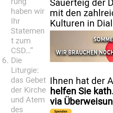
rung
Sauerteig der 
haben wir
mit den zahlrei
Ihr
Kulturen in Dial
Statemen
t zum
CSD…“
Die
Liturgie:
Ihnen hat der A
das Gebet
der Kirche
helfen Sie kath
und Atem
via Überweisun
des