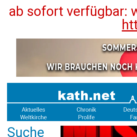
ab sofort verfügbar: 
ht
Suche