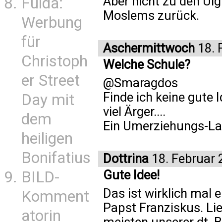
Aber nicht zu den Ui
Fulda:
Moslems zurück.
Werbung
für
Aschermittwoch
18. 
Christoph
Welche Schule?
er Street
@Smaragdos
Finde ich keine gute I
Day mit
viel Ärger....
dem
Ein Umerziehungs-Lage
heiligen
Bonifatius
Dottrina
18. Februar 
Gute Idee!
BILD-
Das ist wirklich mal 
Komment
Papst Franziskus. Li
atorin
meisten unserer dt. B