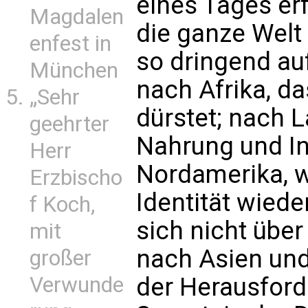
eines Tages erf
Magdalen
die ganze Welt
enfest in
so dringend a
München
nach Afrika, d
„Sehr
dürstet; nach 
geehrter
Nahrung und In
Herr
Nordamerika, w
Erzbischo
Identität wiede
f Koch,
sich nicht über
mit
nach Asien un
großer
der Herausford
Verwunde