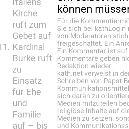
Italiens
können müssen 
Kirche
Für die Kommentiermög
ruft zum
Sie sich bei
kathLogin 
Gebet auf
von Moderatoren stich
freigeschaltet. Ein Anr
Kardinal
Ein Kommentar ist auf
Burke ruft
Kommentare geben nic
Redaktion wieder.
zu
kath.net verweist in
Einsatz
Schreiben von Papst B
Kommunikationsmittel 
für Ehe
sich daran zu orientie
und
Medien mitzuteilen be
religiöse Inhalte auf 
Familie
Medien zu setzen, sond
auf – bis
und Kommunikationsst