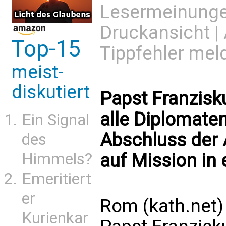
Lesermeinung
Druckansicht
|
Top-15
Tippfehler mel
meist-
diskutiert
Papst Franzisk
alle Diplomate
Ein Signal
Abschluss der 
des
auf Mission in
Himmels?
Emeritiert
er
Rom (kath.net)
Kurienkar