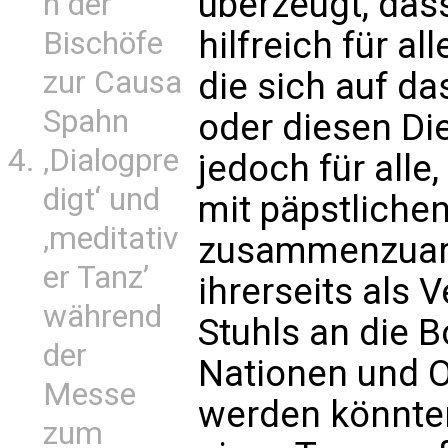
überzeugt, das
n der
hilfreich für al
Bischöfe
zur Causa
die sich auf da
Spahn
oder diesen Di
‚Dialogpre
jedoch für alle,
digt‘ und
mit päpstliche
‚meditativ
zusammenzuarb
er Tanz’
ihrerseits als 
während
Stuhls an die 
der
Nationen und O
Messe
werden könnten
zum