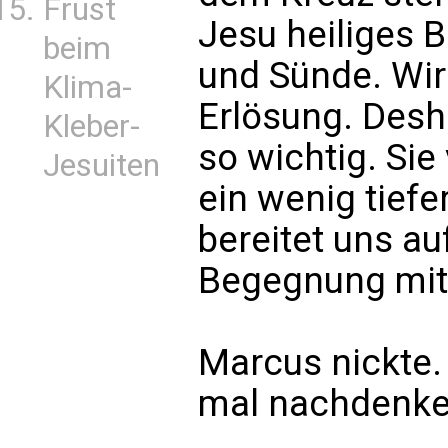
Frust
Jesu heiliges B
beim
und Sünde. Wir 
Klima-
Erlösung. Desha
Kleber-
so wichtig. Sie
Jesuiten
ein wenig tiefe
bereitet uns au
Begegnung mit 
Marcus nickte.
mal nachdenke