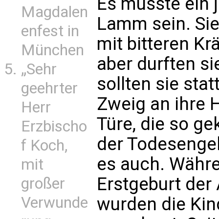
Es musste ein 
Magdalen
Lamm sein. Sie 
enfest in
mit bitteren Kr
München
aber durften si
„Sehr
sollten sie st
geehrter
Zweig an ihre 
Herr
Türe, die so g
Erzbischo
der Todesengel
f Koch,
es auch. Währe
mit
Erstgeburt der
großer
wurden die Kin
Verwunde