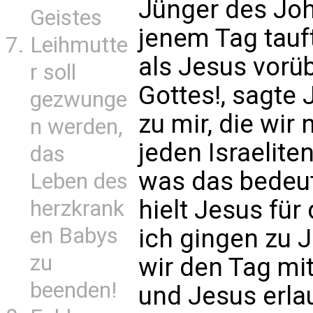
Jünger des Joh
Geistes
jenem Tag tauf
Leihmutte
als Jesus vorü
r soll
Gottes!, sagt
gezwunge
zu mir, die wir
n werden,
jeden Israelite
das
was das bedeut
Leben des
hielt Jesus fü
herzkrank
en Babys
ich gingen zu J
zu
wir den Tag mi
beenden!
und Jesus erla