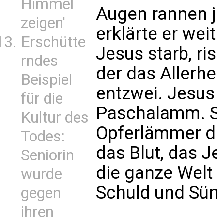
Himmel
Augen rannen j
zeigen'
erklärte er wei
Erschütte
Jesus starb, ri
rndes
der das Allerhe
Beispiel
entzwei. Jesus 
für die
Paschalamm. Se
Kultur des
Opferlämmer de
Todes:
das Blut, das J
Seniorin
die ganze Welt 
wurde
Schuld und Sünd
gegen
ihren