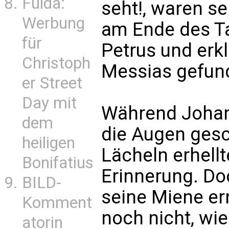
Fulda:
seht!, waren 
Werbung
am Ende des Ta
für
Petrus und erkl
Christoph
Messias gefunde
er Street
Day mit
Während Johann
dem
die Augen gesc
heiligen
Lächeln erhellt
Bonifatius
Erinnerung. Doc
BILD-
seine Miene er
Komment
noch nicht, wi
atorin