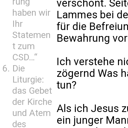
rung
verschont. Sei
haben wir
Lammes bei den
Ihr
für die Befreiu
Statemen
Bewahrung vor 
t zum
CSD…“
Ich verstehe n
Die
zögernd Was h
Liturgie:
tun?
das Gebet
der Kirche
Als ich Jesus 
und Atem
ein junger Mann
des