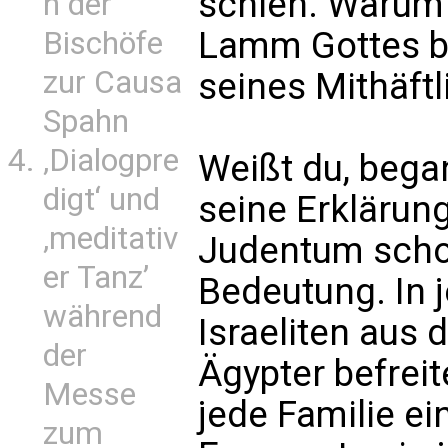
schien. Warum 
n der
Lamm Gottes be
Bischöfe
zur Causa
seines Mithäft
Spahn
‚Dialogpre
Weißt du, be
digt‘ und
seine Erklärun
‚meditativ
Judentum scho
er Tanz’
Bedeutung. In j
während
Israeliten aus
der
Ägypter befreit
Messe
jede Familie e
zum