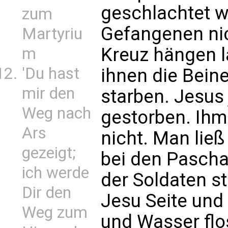
geschlachtet w
zum
Gefangenen ni
Martyriu
Kreuz hängen l
m
'Du hast
ihnen die Beine
mir den
starben. Jesus
Weg nach
gestorben. Ihm
Ars
nicht. Man ließ
gezeigt;
bei den Pascha
ich werde
der Soldaten st
Dir den
Jesu Seite und 
Weg zum
und Wasser flo