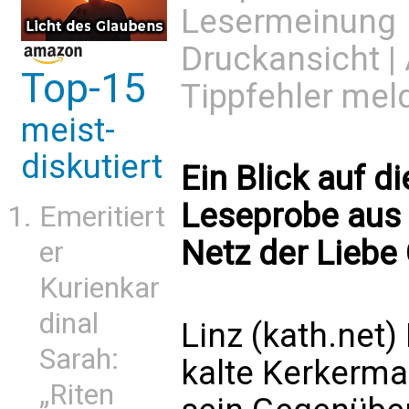
Lesermeinung
Druckansicht
|
Top-15
Tippfehler mel
meist-
diskutiert
Ein Blick auf d
Leseprobe aus
Emeritiert
Netz der Liebe
er
Kurienkar
dinal
Linz (kath.net
Sarah:
kalte Kerkerma
„Riten