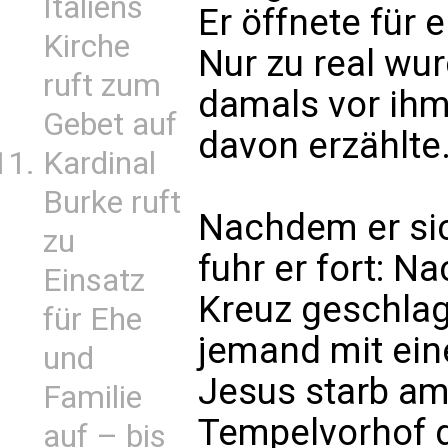
Italiens
Er öffnete für
Kirche
Nur zu real wu
ruft zum
damals vor ihm
Gebet auf
davon erzählte
Kardinal
Burke ruft
Nachdem er sic
zu
fuhr er fort: 
Einsatz
Kreuz geschlag
für Ehe
jemand mit ein
und
Jesus starb am
Familie
Tempelvorhof 
auf – bis