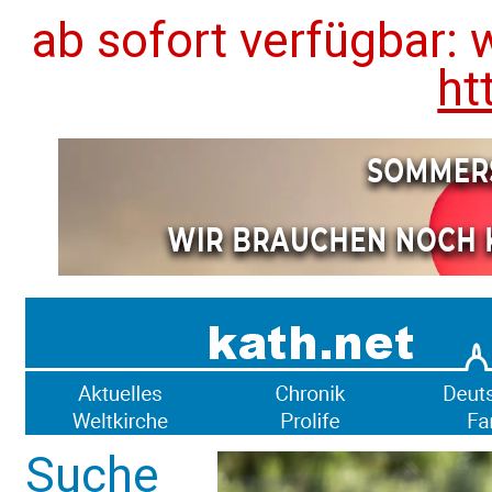
ab sofort verfügbar: 
ht
Suche