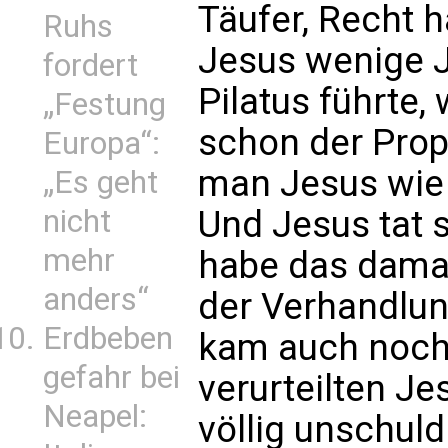
Täufer, Recht 
Ruhs
Jesus wenige J
fordert
Pilatus führte,
„Festung
schon der Prop
Europa“:
man Jesus wie 
„Es geht
Und Jesus tat 
nicht
mehr
habe das damal
anders“
der Verhandlu
Erdbeben
kam auch noch 
gefahr bei
verurteilten J
Neapel:
völlig unschuld