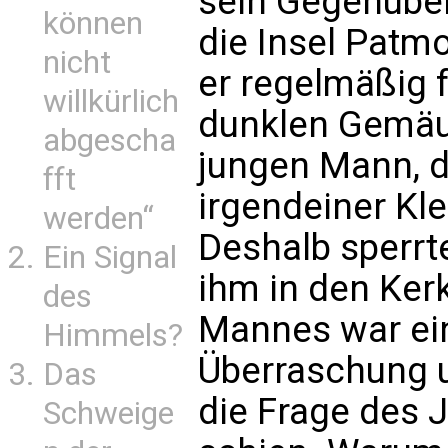
sein Gegenüber
können
die Insel Patmo
nicht
er regelmäßig 
willkürlich
dunklen Gemäue
abgescha
jungen Mann, 
fft
irgendeiner Kle
werden“
Deshalb sperrt
Ein Signal
ihm in den Kerk
des
Mannes war ei
Himmels?
Überraschung u
Das
die Frage des
Schweige