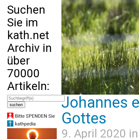
Suchen
Sie im
kath.net
Archiv in
über
70000
Artikeln:
Johannes e
Gottes
9. April 2020 i