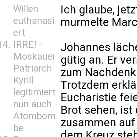
Ich glaube, jetz
Willen
euthanasi
murmelte Marcu
ert
IRRE! -
Johannes läch
Moskauer
gütig an. Er ve
Patriarch
zum Nachdenke
Kyrill
Trotzdem erklär
legitimiert
Eucharistie fe
nun auch
Brot sehen, ist
Atombom
zusammen auf G
be
dem Kreuz ste