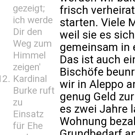
gezeigt;
frisch verheira
ich werde
starten. Viele 
Dir den
weil sie es sic
Weg zum
gemeinsam in 
Himmel
Das ist auch ein
zeigen'
Bischöfe beunr
Kardinal
wir in Aleppo a
Burke ruft
genug Geld zur
zu
es zwei Jahre l
Einsatz
Wohnung bezah
für Ehe
Grundbedarf a