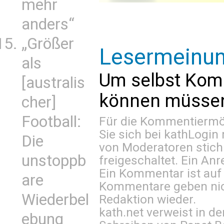
mehr
anders“
„Größer
Lesermeinu
als
Um selbst Kom
[australis
können müssen 
cher]
Football:
Für die Kommentiermög
Sie sich bei
kathLogin 
Die
von Moderatoren stich
unstoppb
freigeschaltet. Ein Anr
Ein Kommentar ist auf
are
Kommentare geben nic
Wiederbel
Redaktion wieder.
kath.net verweist in
ebung