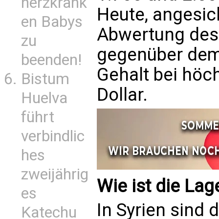
herzkrank
Heute, angesich
en Babys
Abwertung des
zu
gegenüber dem U
beenden!
Gehalt bei höc
Bistum
Dollar.
Huelva
führt
verbindlic
hes
zweijährig
Wie ist die Lag
es
In Syrien sind 
Katechu