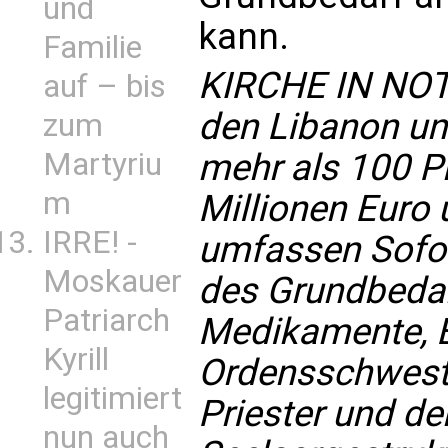
und
kann.
Familie
KIRCHE IN NOT
auf – bis
den Libanon un
zum
Martyriu
mehr als 100 P
m
Millionen Euro 
IRRE! -
umfassen Sofor
Moskauer
des Grundbedar
Patriarch
Medikamente, Ex
Kyrill
Ordensschweste
legitimiert
Priester und d
nun auch