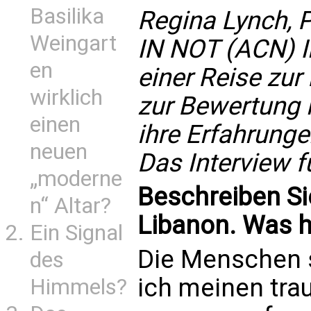
Basilika
Regina Lynch, P
Weingart
IN NOT (ACN) In
en
einer Reise zur
wirklich
zur Bewertung n
einen
ihre Erfahrunge
neuen
Das Interview f
„moderne
Beschreiben Sie
n“ Altar?
Libanon. Was h
Ein Signal
Die Menschen s
des
ich meinen tra
Himmels?