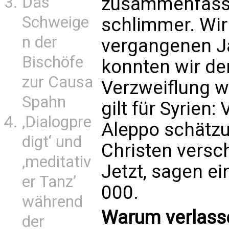
Das
zusammenfasse
Schweige
schlimmer. Wir
n der
vergangenen Ja
Bischöfe
konnten wir de
zur Causa
Verzweiflung w
Spahn
gilt für Syrien:
‚Dialogpre
Aleppo schätz
digt‘ und
Christen versc
‚meditativ
Jetzt, sagen ei
er Tanz’
000.
während
Warum verlass
der