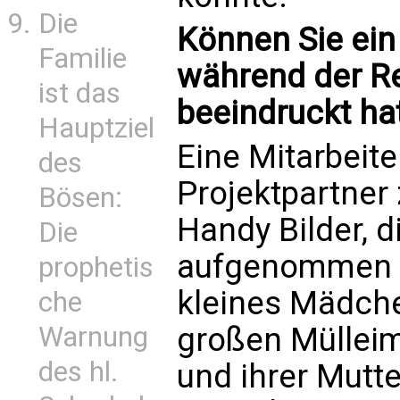
Die
Können Sie ein 
Familie
während der R
ist das
beeindruckt ha
Hauptziel
Eine Mitarbeite
des
Projektpartner 
Bösen:
Handy Bilder, d
Die
aufgenommen ha
prophetis
kleines Mädche
che
Warnung
großen Mülleim
des hl.
und ihrer Mutte