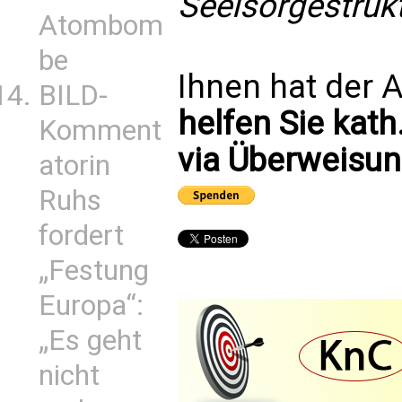
Seelsorgestruk
Atombom
be
Ihnen hat der A
BILD-
helfen Sie kath
Komment
via Überweisun
atorin
Ruhs
fordert
„Festung
Europa“:
„Es geht
nicht