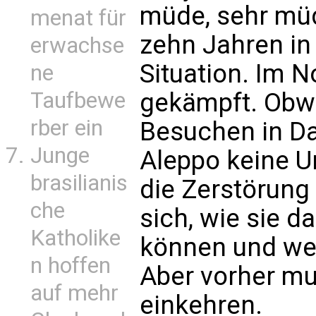
müde, sehr müd
menat für
zehn Jahren in
erwachse
Situation. Im 
ne
Taufbewe
gekämpft. Obwo
rber ein
Besuchen in D
Junge
Aleppo keine Un
brasilianis
die Zerstörung 
che
sich, wie sie 
Katholike
können und wer
n hoffen
Aber vorher mu
auf mehr
einkehren.