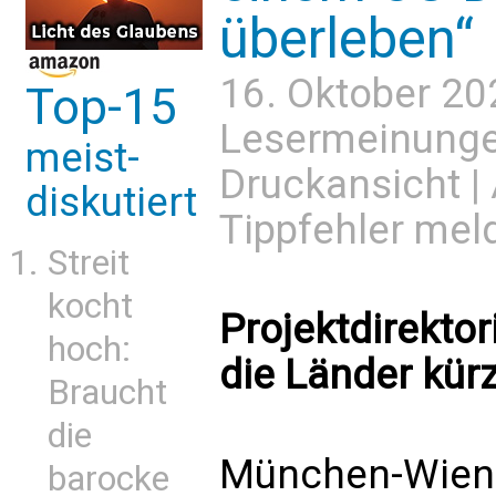
überleben“
16. Oktober 20
Top-15
Lesermeinung
meist-
Druckansicht
|
diskutiert
Tippfehler mel
Streit
kocht
Projektdirektor
hoch:
die Länder kür
Braucht
die
München-Wien 
barocke