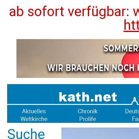
ab sofort verfügbar: 
ht
Suche