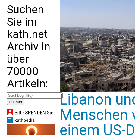
Suchen
Sie im
kath.net
Archiv in
über
70000
Artikeln:
Libanon und
Menschen v
einem US-Do