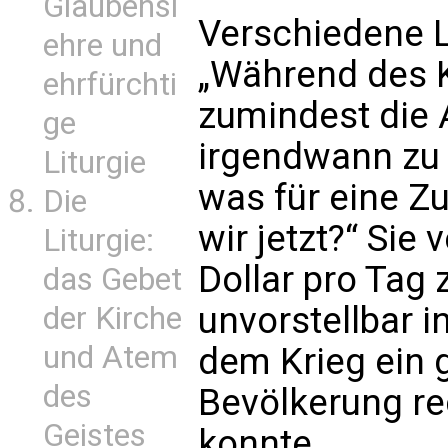
Glaubensl
Verschiedene L
ehre und
„Während des K
ehrfürchti
zumindest die 
ge
irgendwann zu 
Liturgie
was für eine Z
Die
wir jetzt?“ Sie
Liturgie:
Dollar pro Tag 
das Gebet
unvorstellbar i
der Kirche
und Atem
dem Krieg ein g
des
Bevölkerung re
Geistes
konnte.