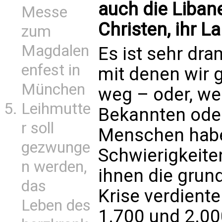
auch die Liban
Messe
Christen, ihr L
zum
Magdalen
Es ist sehr dra
enfest in
mit denen wir 
München
weg – oder, wen
Leihmutte
Bekannten ode
r soll
Menschen habe
gezwunge
Schwierigkeiten
n werden,
ihnen die grun
das
Krise verdient
Leben des
1.700 und 2.00