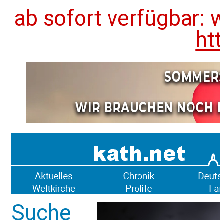
ab sofort verfügbar: 
ht
Suche