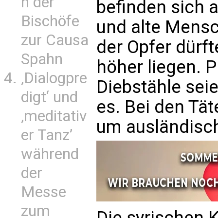
n der
befinden sich a
Bischöfe
und alte Mensc
zur Causa
der Opfer dürf
Spahn
höher liegen. 
‚Dialogpre
Diebstähle seie
digt‘ und
es. Bei den Tät
‚meditativ
um ausländisch
er Tanz’
während
der
Messe
zum
Die syrischen 