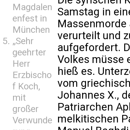
Magdalen
Samstag in ein
enfest in
Massenmorde a
München
verurteilt und
„Sehr
aufgefordert. 
geehrter
Volkes müsse e
Herr
hieß es. Unterz
Erzbischo
vom griechisch
f Koch,
Johannes X., d
mit
Patriarchen Ap
großer
melkitischen P
Verwunde