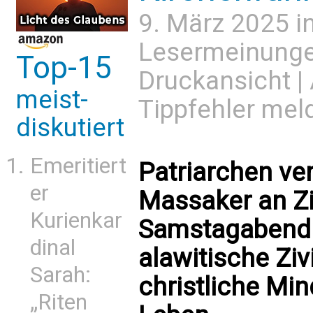
9. März 2025 i
Lesermeinung
Top-15
Druckansicht
|
meist-
Tippfehler mel
diskutiert
Emeritiert
Patriarchen ver
er
Massaker an Ziv
Kurienkar
Samstagabend 
dinal
alawitische Ziv
Sarah:
christliche Min
„Riten