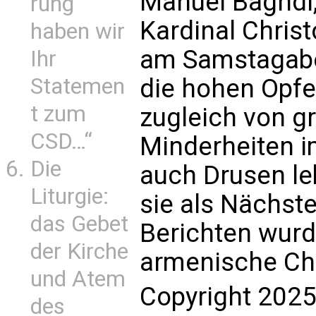
Manuel Baghdi,
rung
Kardinal Chris
haben wir
am Samstagabe
Ihr
Statemen
die hohen Opfe
t zum
zugleich von g
CSD…“
Minderheiten i
Die
auch Drusen leb
Liturgie:
sie als Nächste
das Gebet
Berichten wurd
der Kirche
armenische Chr
und Atem
Copyright 2025
des