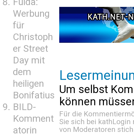
Fulda:
Werbung
für
Christoph
er Street
Day mit
dem
Lesermeinu
heiligen
Um selbst Kom
Bonifatius
können müssen 
BILD-
Für die Kommentiermög
Komment
Sie sich bei
kathLogin 
atorin
von Moderatoren stich