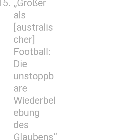
„Größer
als
[australis
cher]
Football:
Die
unstoppb
are
Wiederbel
ebung
des
Glaubens“