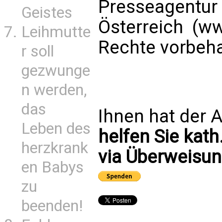
Presseagentur
Geistes
Österreich (ww
Leihmutte
Rechte vorbeha
r soll
gezwunge
n werden,
das
Ihnen hat der A
Leben des
helfen Sie kath
herzkrank
via Überweisun
en Babys
zu
beenden!