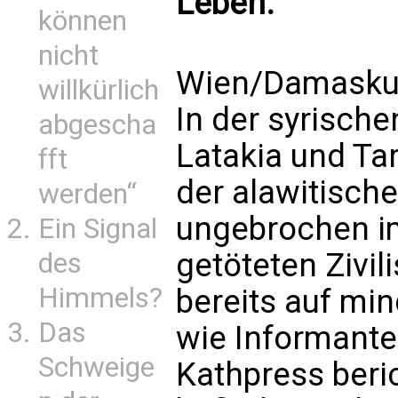
Leben.
können
nicht
Wien/Damaskus
willkürlich
In der syrisch
abgescha
Latakia und Ta
fft
der alawitische
werden“
ungebrochen im
Ein Signal
getöteten Zivil
des
Himmels?
bereits auf mi
Das
wie Informante
Schweige
Kathpress beri