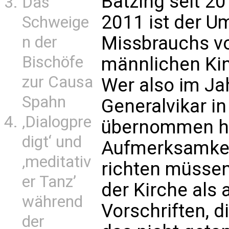
Bätzing seit 20
Das
2011 ist der U
Schweige
Missbrauchs vo
n der
Bischöfe
männlichen Kin
zur Causa
Wer also im Ja
Spahn
Generalvikar i
‚Dialogpre
übernommen ha
digt‘ und
Aufmerksamkeit
‚meditativ
richten müssen
er Tanz’
der Kirche als 
während
Vorschriften, d
der