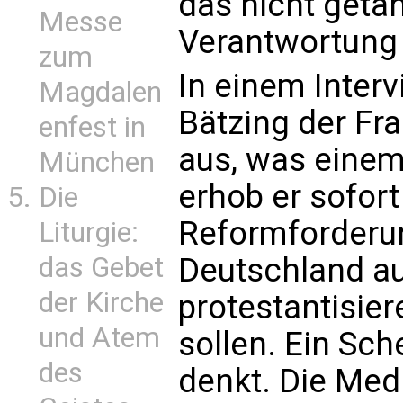
das nicht getan
Messe
Verantwortung 
zum
In einem Inter
Magdalen
Bätzing der Fr
enfest in
aus, was einem
München
erhob er sofort
Die
Reformforderun
Liturgie:
das Gebet
Deutschland au
der Kirche
protestantisie
und Atem
sollen. Ein Sch
des
denkt. Die Med