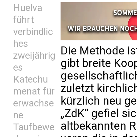
Huelva
führt
verbindlic
hes
Die Methode ist
zweijährig
gibt breite Koo
es
gesellschaftlic
Katechu
zuletzt kirchli
menat für
kürzlich neu g
erwachse
„ZdK“ gefiel sic
ne
altbekannten R
Taufbewe