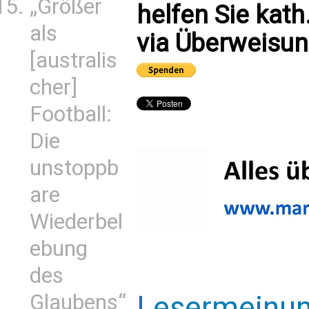
„Größer
helfen Sie kath
als
via Überweisun
[australis
cher]
Football:
Die
unstoppb
are
Wiederbel
ebung
des
Glaubens“
Lesermeinu