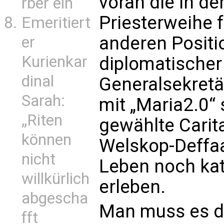
voran die in d
rber ein
Priesterweihe f
Emeritiert
anderen Positi
er
Kurienkar
diplomatischer
dinal
Generalsekretär
Sarah:
mit „Maria2.0“ 
„Riten
gewählte Carit
können
Welskop-Deffaa
nicht
Leben noch kat
willkürlich
erleben.
abgescha
Man muss es de
fft