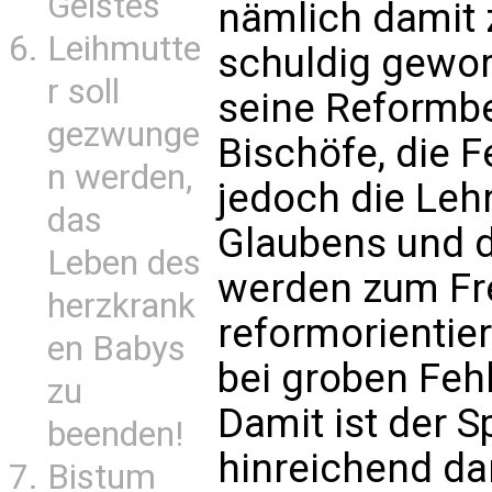
Geistes
nämlich damit 
Leihmutte
schuldig gewor
r soll
seine Reformber
gezwunge
Bischöfe, die 
n werden,
jedoch die Lehr
das
Glaubens und de
Leben des
werden zum Fr
herzkrank
reformorientie
en Babys
bei groben Fehl
zu
Damit ist der
beenden!
hinreichend dar
Bistum