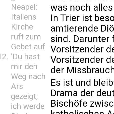
was noch alles
Neapel:
Italiens
In Trier ist bes
Kirche
amtierende Diö
ruft zum
sind. Darunter 
Gebet auf
Vorsitzender d
'Du hast
Vorsitzender d
mir den
der Missbrauch
Weg nach
Es ist und blei
Ars
Drama der deut
gezeigt;
Bischöfe zwisc
ich werde
katholischen 