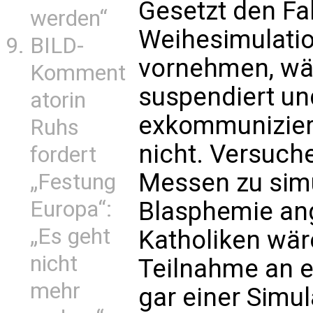
Gesetzt den Fal
werden“
Weihesimulatio
BILD-
vornehmen, wär
Komment
suspendiert un
atorin
exkommuniziert
Ruhs
nicht. Versuche
fordert
Messen zu simu
„Festung
Europa“:
Blasphemie an
„Es geht
Katholiken wä
nicht
Teilnahme an e
mehr
gar einer Simul