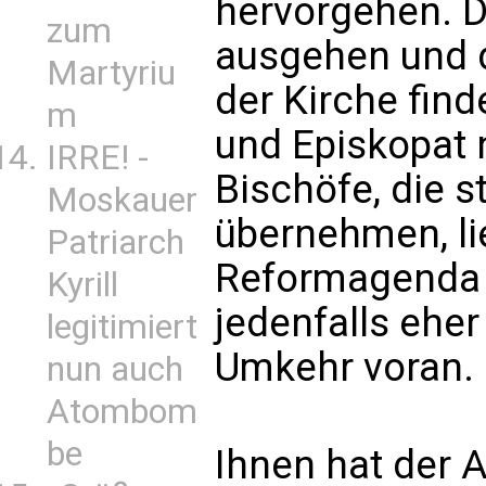
hervorgehen. D
zum
ausgehen und 
Martyriu
der Kirche find
m
und Episkopat 
IRRE! -
Bischöfe, die s
Moskauer
übernehmen, li
Patriarch
Reformagenda 
Kyrill
jedenfalls eher
legitimiert
Umkehr voran.
nun auch
Atombom
be
Ihnen hat der A