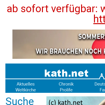
ab sofort verfügbar: 
ht
Suche