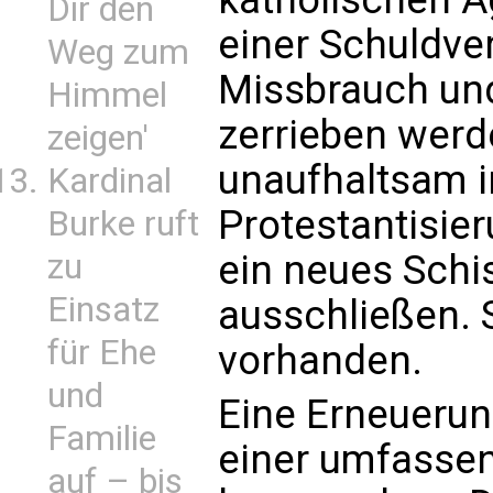
Dir den
einer Schuldve
Weg zum
Missbrauch un
Himmel
zerrieben werd
zeigen'
unaufhaltsam i
Kardinal
Protestantisie
Burke ruft
zu
ein neues Schi
Einsatz
ausschließen. S
für Ehe
vorhanden.
und
Eine Erneuerun
Familie
einer umfasse
auf – bis