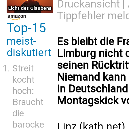
Druckansicht
|
Tippfehler mel
Top-15
meist-
Es bleibt die F
diskutiert
Limburg nicht 
seinen Rücktrit
Streit
Niemand kann 
kocht
in Deutschland
hoch:
Montagskick v
Braucht
die
barocke
Linz (kath.net)