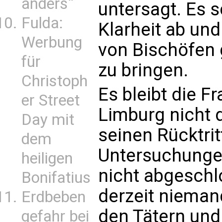
anders“
untersagt. Es s
Fulda:
Klarheit ab un
Werbung
von Bischöfen
für
zu bringen.
Christoph
Es bleibt die F
er Street
Limburg nicht 
Day mit
seinen Rücktrit
dem
Untersuchungen
heiligen
nicht abgeschl
Bonifatius
derzeit nieman
Erdbeben
den Tätern und
gefahr bei