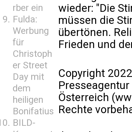
wieder: "Die S
rber ein
Fulda:
müssen die St
Werbung
übertönen. Re
für
Frieden und dem
Christoph
er Street
Copyright 2022
Day mit
Presseagentur
dem
Österreich (ww
heiligen
Rechte vorbeha
Bonifatius
BILD-