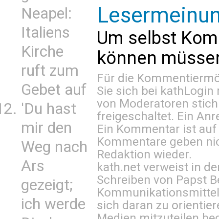
Lesermeinu
Neapel:
Italiens
Um selbst Kom
Kirche
können müssen 
ruft zum
Für die Kommentiermög
Gebet auf
Sie sich bei
kathLogin 
von Moderatoren stich
'Du hast
freigeschaltet. Ein Anr
mir den
Ein Kommentar ist auf
Kommentare geben nic
Weg nach
Redaktion wieder.
Ars
kath.net verweist in
Schreiben von Papst B
gezeigt;
Kommunikationsmittel 
ich werde
sich daran zu orientie
Medien mitzuteilen be