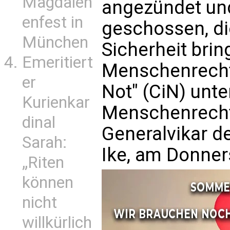
Magdalen
angezündet un
enfest in
geschossen, di
München
Sicherheit bring
Emeritiert
Menschenrechts
er
Not" (CiN) unt
Kurienkar
Menschenrecht
dinal
Generalvikar d
Sarah:
Ike, am Donner
„Riten
können
nicht
willkürlich