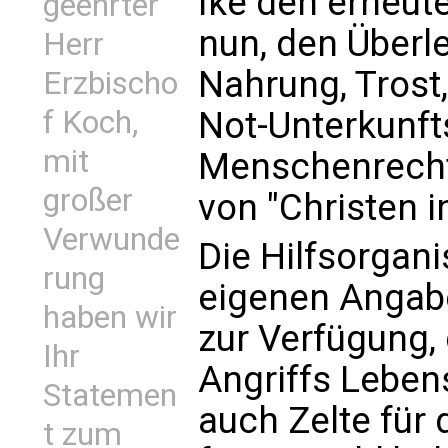
Ike den erneute
geehrter
nun, den Überl
Herr
Nahrung, Trost
Erzbischo
f Koch,
Not-Unterkunft
mit
Menschenrechtl
großer
von "Christen i
Verwunde
Die Hilfsorgani
rung
eigenen Angab
haben wir
zur Verfügung,
Ihr
Angriffs Lebens
Statemen
auch Zelte für 
t zum