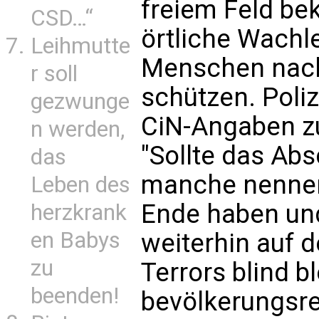
freiem Feld b
CSD…“
örtliche Wachle
Leihmutte
Menschen nac
r soll
schützen. Poli
gezwunge
CiN-Angaben zu
n werden,
"Sollte das Abs
das
manche nennen 
Leben des
Ende haben und
herzkrank
en Babys
weiterhin auf 
zu
Terrors blind b
beenden!
bevölkerungsre