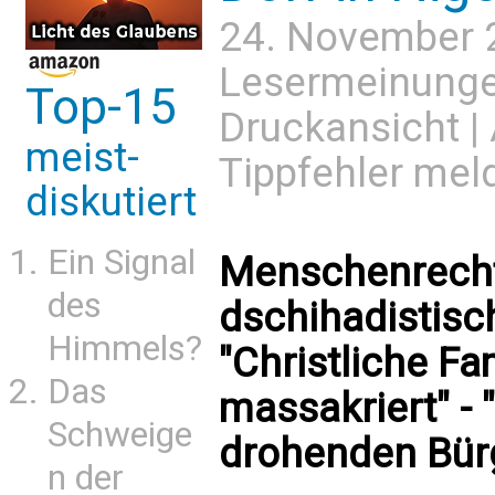
24. November 
Lesermeinung
Top-15
Druckansicht
|
meist-
Tippfehler mel
diskutiert
Ein Signal
Menschenrecht
des
dschihadistisch
Himmels?
"Christliche Fa
Das
massakriert" - 
Schweige
drohenden Bür
n der