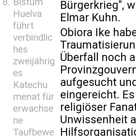
Bistum
Bürgerkrieg", 
Huelva
Elmar Kuhn.
führt
Obiora Ike habe
verbindlic
Traumatisieru
hes
Überfall noch 
zweijährig
Provinzgouver
es
aufgesucht un
Katechu
eingereicht. Es
menat für
religiöser Fan
erwachse
Unwissenheit a
ne
Hilfsorganisat
Taufbewe