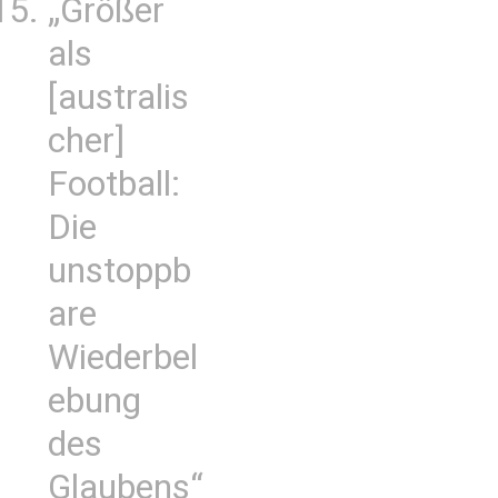
„Größer
als
[australis
cher]
Football:
Die
unstoppb
are
Wiederbel
ebung
des
Glaubens“