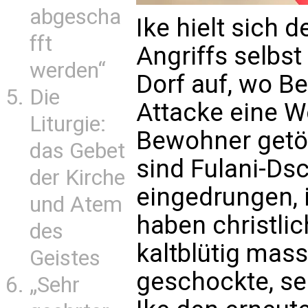
abgescha
Ike hielt sich
fft
Angriffs selbs
werden“
Dorf auf, wo B
Die
Attacke eine W
Liturgie:
Bewohner getöt
das Gebet
sind Fulani-Dsc
der Kirche
eingedrungen, 
und Atem
haben christlic
des
kaltblütig mass
Geistes
geschockte, se
„Sehr