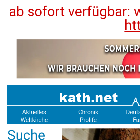
ab sofort verfügbar: 
ht
Suche