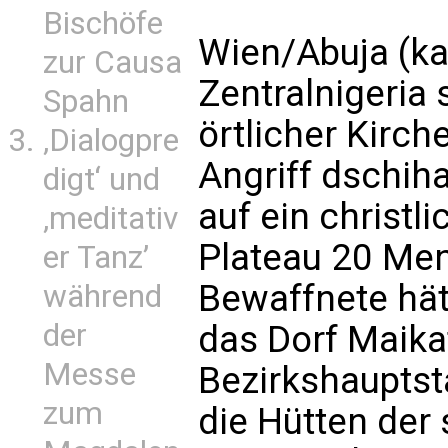
Bischöfe
Wien/Abuja (ka
zur Causa
Zentralnigeria
Spahn
örtlicher Kirch
‚Dialogpre
Angriff dschiha
digt‘ und
auf ein christl
‚meditativ
Plateau 20 Me
er Tanz’
Bewaffnete hät
während
der
das Dorf Maika
Messe
Bezirkshauptst
zum
die Hütten der