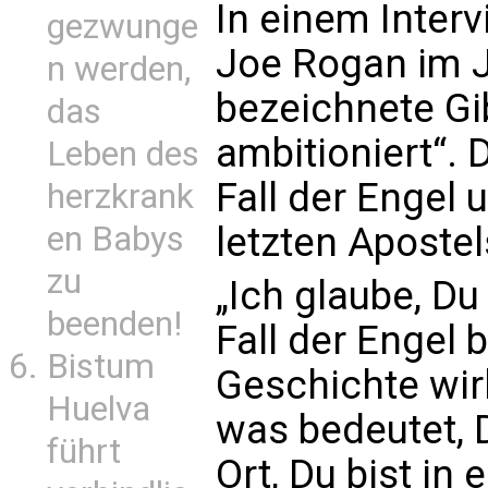
In einem Inter
gezwunge
Joe Rogan im J
n werden,
bezeichnete Gi
das
ambitioniert“.
Leben des
Fall der Engel
herzkrank
en Babys
letzten Apostel
zu
„Ich glaube, D
beenden!
Fall der Engel 
Bistum
Geschichte wirk
Huelva
was bedeutet, 
führt
Ort, Du bist in