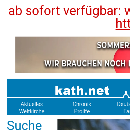
ab sofort verfügbar: 
ht
Suche