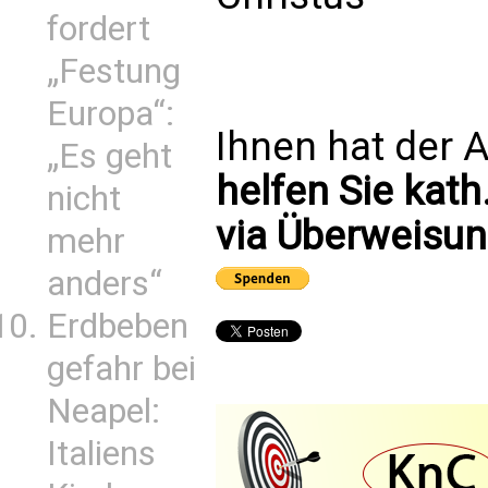
fordert
„Festung
Europa“:
Ihnen hat der A
„Es geht
helfen Sie kath
nicht
via Überweisun
mehr
anders“
Erdbeben
gefahr bei
Neapel:
Italiens