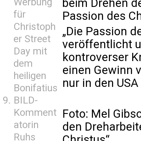
Werbung
beim Drehen de
für
Passion des Ch
Christoph
„Die Passion d
er Street
veröffentlicht 
Day mit
kontroverser K
dem
einen Gewinn v
heiligen
nur in den USA 
Bonifatius
BILD-
Komment
Foto: Mel Gibs
atorin
den Dreharbeit
Ruhs
Christus“