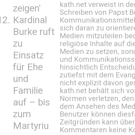
kath.net verweist in
zeigen'
Schreiben von Papst B
Kardinal
Kommunikationsmittel 
sich daran zu orientie
Burke ruft
Medien mitzuteilen be
zu
religiöse Inhalte auf 
Medien zu setzen, sond
Einsatz
und Kommunikationsst
für Ehe
hinsichtlich Entscheid
zutiefst mit dem Eva
und
nicht explizit davon ge
Familie
kath.net behält sich v
Normen verletzen, den
auf – bis
dem Ansehen des Mediu
zum
Benutzer können diesfa
Zeitgründen kann über
Martyriu
Kommentaren keine Ko