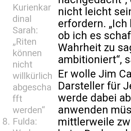
Kurienkar
nicht leicht se
dinal
erfordern. „Ich 
Sarah:
ob ich es schaf
„Riten
Wahrheit zu sag
können
ambitioniert“, s
nicht
Er wolle Jim Ca
willkürlich
Darsteller für 
abgescha
werde dabei ab
fft
anwenden müss
werden“
mittlerweile zw
Fulda: