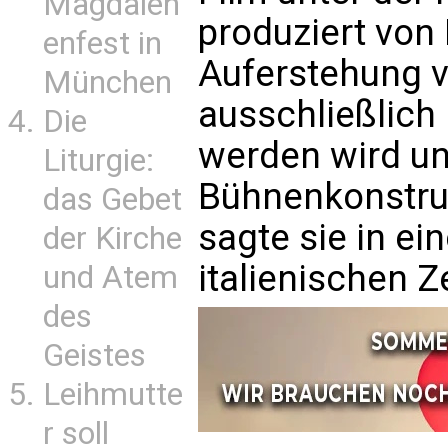
Magdalen
produziert von 
enfest in
Auferstehung v
München
ausschließlich 
Die
werden wird un
Liturgie:
Bühnenkonstruk
das Gebet
sagte sie in ei
der Kirche
italienischen 
und Atem
des
Geistes
Leihmutte
r soll