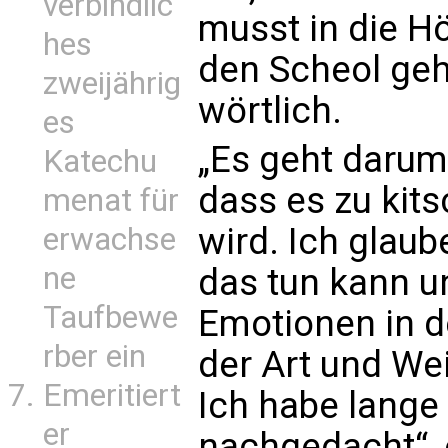
verbindlic
musst in die H
hes
den Scheol geh
zweijährig
wörtlich.
es
„Es geht darum
Katechu
dass es zu kits
menat für
wird. Ich glaub
erwachse
ne
das tun kann u
Taufbewe
Emotionen in d
rber ein
der Art und Wei
Emeritiert
Ich habe lange 
er
nachgedacht“, e