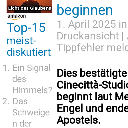
beginnen
1. April 2025 i
Top-15
Druckansicht
|
meist-
Tippfehler mel
diskutiert
Ein Signal
Dies bestätigte
des
Cinecittà-Stud
Himmels?
beginnt laut Me
Das
Engel und ende
Schweige
Apostels.
n der