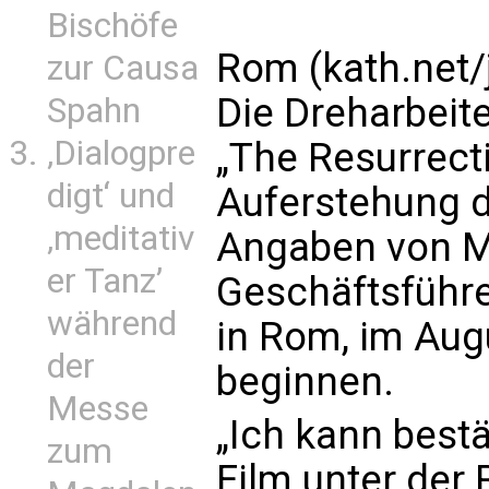
Bischöfe
Rom (kath.net/
zur Causa
Die Dreharbeit
Spahn
‚Dialogpre
„The Resurrecti
digt‘ und
Auferstehung d
‚meditativ
Angaben von M
er Tanz’
Geschäftsführe
während
in Rom, im Augu
der
beginnen.
Messe
„Ich kann best
zum
Film unter der 