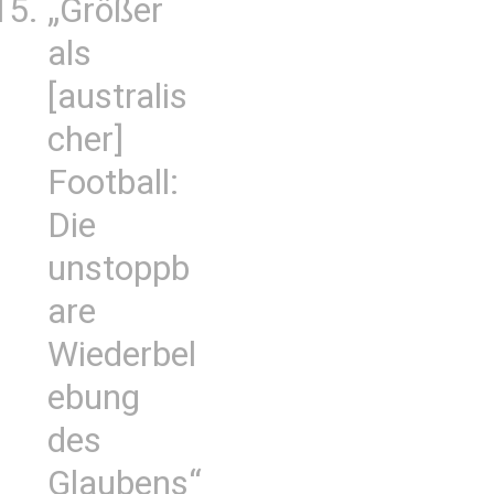
„Größer
als
[australis
cher]
Football:
Die
unstoppb
are
Wiederbel
ebung
des
Glaubens“