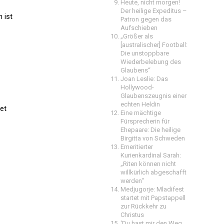
Heute, nicht morgen!
Der heilige Expeditus –
 ist
Patron gegen das
Aufschieben
„Größer als
[australischer] Football:
Die unstoppbare
Wiederbelebung des
Glaubens“
Joan Leslie: Das
Hollywood-
Glaubenszeugnis einer
echten Heldin
tet
Eine mächtige
Fürsprecherin für
Ehepaare: Die heilige
Birgitta von Schweden
Emeritierter
Kurienkardinal Sarah:
„Riten können nicht
willkürlich abgeschafft
werden“
Medjugorje: Mladifest
startet mit Papstappell
zur Rückkehr zu
Christus
'Du hast mir den Weg