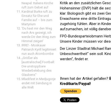
Kritik an den zusätzlichen Gesc
Neapel: Italiens Kirche
ruft zum Gebet auf
Hohensinner (ÖVP) hält die sech
Kardinal Burke ruft zu
klar: Biologisch gibt es zwei G
Einsatz für Ehe und
Erwachsene eine dritte Eintragun
Familie auf – bis zum
zugehörig fühlen. Aber in Kind
Martyrium
'Du hast mir den Weg
aufzumachen, ist völlig daneben
nach Ars gezeigt; ich
FPÖ-Bundesparteiobmann Herbert
werde Dir den Weg zum
Himmel zeigen'
Unsere Kinder müssen vor dies
IRRE! - Moskauer
Der Linzer Stadtrat Michael Ram
Patriarch Kyrill legitimiert
Unbeschwertheit“ sein soll. Kin
nun auch Atombombe
„Größer als
werden“, findet er.
[australischer] Football:
Die unstoppbare
Wiederbelebung des
Glaubens“
Ihnen hat der Artikel gefallen?
B
Mladifest in Medjugorje
endet mit Sendung in
Kreditkarte/Paypal!
alle Welt