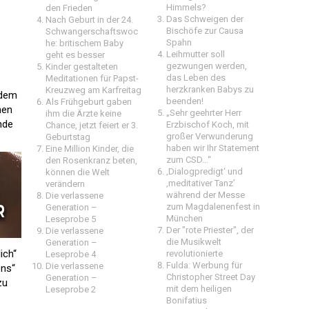
Himmels?
den Frieden
Das Schweigen der
Nach Geburt in der 24.
Bischöfe zur Causa
Schwangerschaftswoc
Spahn
he: britischem Baby
Leihmutter soll
geht es besser
gezwungen werden,
Kinder gestalteten
das Leben des
Meditationen für Papst-
herzkranken Babys zu
Kreuzweg am Karfreitag
 dem
beenden!
Als Frühgeburt gaben
nen
„Sehr geehrter Herr
ihm die Ärzte keine
nde
Erzbischof Koch, mit
Chance, jetzt feiert er 3.
großer Verwunderung
Geburtstag
haben wir Ihr Statement
Eine Million Kinder, die
zum CSD…“
den Rosenkranz beten,
‚Dialogpredigt‘ und
können die Welt
‚meditativer Tanz’
verändern
während der Messe
Die verlassene
zum Magdalenenfest in
Generation –
München
Leseprobe 5
Der "rote Priester", der
Die verlassene
die Musikwelt
Generation –
ich“
revolutionierte
Leseprobe 4
Fulda: Werbung für
Die verlassene
ens“
Christopher Street Day
Generation –
zu
mit dem heiligen
Leseprobe 2
Bonifatius