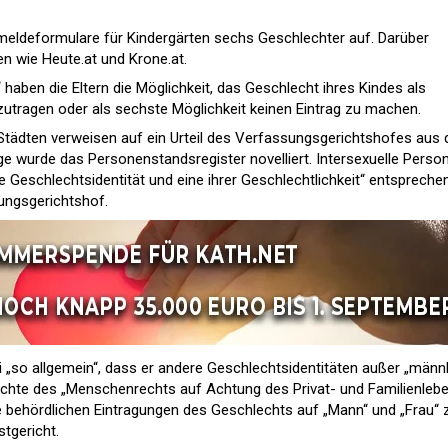
meldeformulare für Kindergärten sechs Geschlechter auf. Darüber
en wie Heute.at und Krone.at.
 haben die Eltern die Möglichkeit, das Geschlecht ihres Kindes als
einzutragen oder als sechste Möglichkeit keinen Eintrag zu machen.
 Städten verweisen auf ein Urteil des Verfassungsgerichtshofes aus
e wurde das Personenstandsregister novelliert. Intersexuelle Perso
lle Geschlechtsidentität und eine ihrer Geschlechtlichkeit“ entspreche
sungsgerichtshof.
i „so allgemein“, dass er andere Geschlechtsidentitäten außer „männl
 Lichte des „Menschenrechts auf Achtung des Privat- und Familienleb
ie behördlichen Eintragungen des Geschlechts auf „Mann“ und „Frau“ 
tgericht.