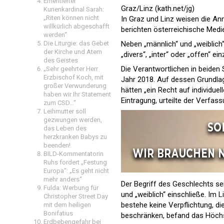
Emeritierter
Graz/Linz (kath.net/jg)
Kurienkardinal Sarah:
„Riten können nicht
In Graz und Linz weisen die An
willkürlich abgeschafft
berichten österreichische Medi
werden“
Die Liturgie: das Gebet
Neben „männlich“ und „weiblich“
der Kirche und Atem
„divers“, „inter“ oder „offen“ 
des Geistes
Die Verantwortlichen in beiden
„Sehr geehrter Herr
Erzbischof Koch, mit
Jahr 2018. Auf dessen Grundlag
großer Verwunderung
hätten „ein Recht auf individue
haben wir Ihr Statement
Eintragung, urteilte der Verfas
zum CSD…“
Leihmutter soll
gezwungen werden,
das Leben des
herzkranken Babys zu
beenden!
BILD-Kommentatorin
Ruhs fordert „Festung
Europa“: „Es geht nicht
mehr anders“
Der Begriff des Geschlechts se
Fulda: Werbung für
und „weiblich“ einschließe. Im
Christopher Street Day
bestehe keine Verpflichtung, d
mit dem heiligen
Bonifatius
beschränken, befand das Höchs
Erdbebengefahr bei