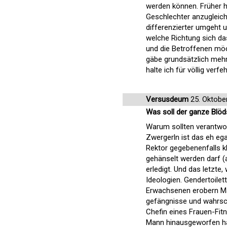
werden können. Früher ha
Geschlechter anzugleic
differenzierter umgeht 
welche Richtung sich das
und die Betroffenen möch
gäbe grundsätzlich mehr
halte ich für völlig verfeh
Versusdeum
25. Oktobe
Was soll der ganze Blöd
Warum sollten verantwor
Zwergerln ist das eh ega
Rektor gegebenenfalls kl
gehänselt werden darf (a
erledigt. Und das letzte
Ideologien. Gendertoilet
Erwachsenen erobern Män
gefängnisse und wahrsch
Chefin eines Frauen-Fitn
Mann hinausgeworfen hatt