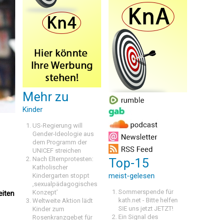
Mehr zu
Kinder
US-Regierung will
Gender-Ideologie aus
dem Programm der
UNICEF streichen
Nach Elternprotesten:
Top-15
Katholischer
meist-gelesen
Kindergarten stoppt
‚sexualpädagogisches
Sommerspende für
Konzept’
eiten
kath.net - Bitte helfen
Weltweite Aktion lädt
SIE uns jetzt JETZT!
Kinder zum
Ein Signal des
Rosenkranzgebet für