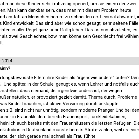
t man diese Kinder sehr frühzeitig operiert, um sie einem der zwei
hen. Man kann dankbar sein, dass man mit diesem Problem heute
und anstatt an Menschen herum zu schneiden erst einmal abwartet, i
 Kind entwickelt. Das sind aber wie schon gesagt, sehr seltene Fälle
ten in aller Regel ganz unauffällig leben. Daraus nun abzuleiten, es
 als zwei Geschlechter, bzw. man könne sein Geschlecht frei wählen
lt.
r 2024
sinn?
tungsbewusste Eltern ihre Kinder als "irgendwie anders" outen? Den
l. Und später, in der Schule, genügt es, wenn Lehrer und notfalls auc
arstellen, dass niemand, der irgendwie anders ist, deswegen
ußer natürlich, er provoziert gezielt damit). Thema durch, Probleme
, was Kinder brauchen, ist aktive Verwirrung durch bekloppte
ten z.B. sind nicht nur unnötig, sondern moderne Pranger. Und bei de
ner in Frauenkleidern bereits Frauensport, -umkleidekabinen, -
einlich auch bereits mit den Frauenhäusern die letzten Refugien. Di
eßstudios in Deutschland musste bereits Strafe zahlen, weil es eine
e, der sich gerade mal schnell als Frau fühlte.