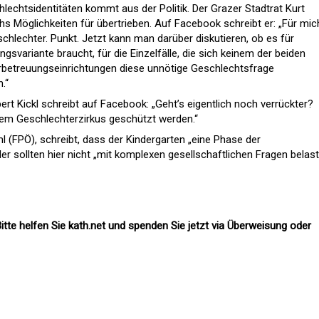
hlechtsidentitäten kommt aus der Politik. Der Grazer Stadtrat Kurt
s Möglichkeiten für übertrieben. Auf Facebook schreibt er: „Für mich
eschlechter. Punkt. Jetzt kann man darüber diskutieren, ob es für
gsvariante braucht, für die Einzelfälle, die sich keinem der beiden
erbetreuungseinrichtungen diese unnötige Geschlechtsfrage
.“
 Kickl schreibt auf Facebook: „Geht’s eigentlich noch verrückter?
em Geschlechterzirkus geschützt werden.“
l (FPÖ), schreibt, dass der Kindergarten „eine Phase der
der sollten hier nicht „mit komplexen gesellschaftlichen Fragen belas
itte helfen Sie kath.net und spenden Sie jetzt via Überweisung oder