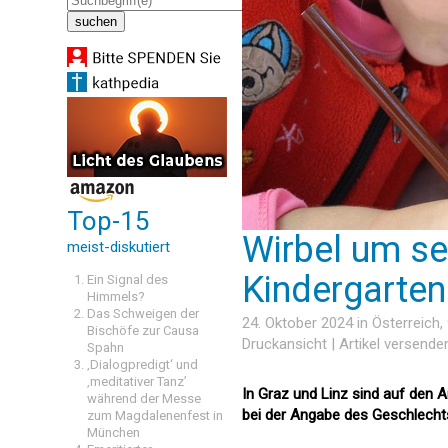
Top-15
Wirbel um se
meist-diskutiert
Kindergarten
Ein Signal des
Himmels?
Das Schweigen der
24. Oktober 2024 in
Österreich
,
Bischöfe zur Causa
Druckansicht
|
Artikel versende
Spahn
‚Dialogpredigt‘ und
‚meditativer Tanz’
In Graz und Linz sind auf den 
während der Messe
bei der Angabe des Geschlecht
zum Magdalenenfest in
München