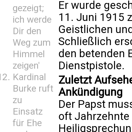
Er wurde gesch
gezeigt;
11. Juni 1915
ich werde
Geistlichen un
Dir den
Schließlich ers
Weg zum
den betenden E
Himmel
Dienstpistole.
zeigen'
Kardinal
Zuletzt Aufseh
Burke ruft
Ankündigung
zu
Der Papst muss
Einsatz
oft Jahrzehnte
für Ehe
Heiligsprechu