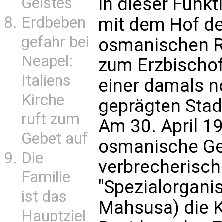
in dieser Funkt
Geistes
Erdbeben
mit dem Hof de
gefahr bei
osmanischen R
Neapel:
zum Erzbischof
Italiens
einer damals n
Kirche
geprägten Stad
ruft zum
Am 30. April 1
Gebet auf
osmanische G
Die
verbrecherisch
Familie
"Spezialorganisa
ist das
Mahsusa) die K
Hauptziel