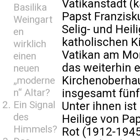
Vatikanstadt (
Basilika
Papst Franzisk
Weingart
Selig- und Heil
en
katholischen K
wirklich
Vatikan am Mon
einen
das weiterhin 
neuen
Kirchenoberha
„moderne
insgesamt fünf
n“ Altar?
Ein Signal
Unter ihnen ist
des
Heilige von Pa
Himmels?
Rot (1912-1945