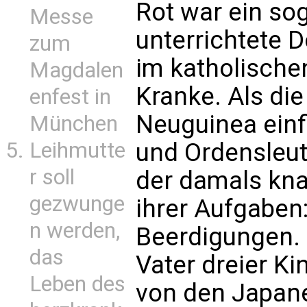
Rot war ein so
Messe
unterrichtete 
zum
im katholische
Magdalen
Kranke. Als di
enfest in
Neuguinea einfi
München
Leihmutte
und Ordensleut
r soll
der damals kna
gezwunge
ihrer Aufgaben
n werden,
Beerdigungen.
das
Vater dreier Ki
Leben des
von den Japan