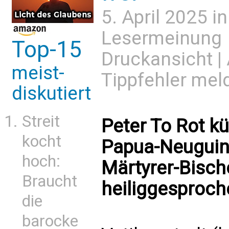
5. April 2025 i
Lesermeinung
Top-15
Druckansicht
|
meist-
Tippfehler mel
diskutiert
Streit
Peter To Rot kü
kocht
Papua-Neuguin
hoch:
Märtyrer-Bisch
Braucht
heiliggesproch
die
barocke