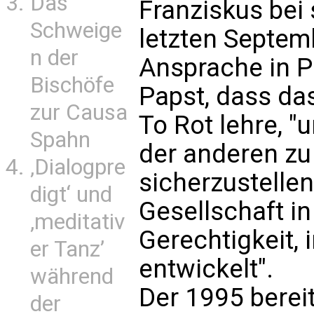
Das
Franziskus bei
Schweige
letzten Septemb
n der
Ansprache in P
Bischöfe
Papst, dass da
zur Causa
To Rot lehre, "
Spahn
der anderen zu 
‚Dialogpre
sicherzustellen
digt‘ und
Gesellschaft in
‚meditativ
Gerechtigkeit, 
er Tanz’
entwickelt".
während
Der 1995 berei
der