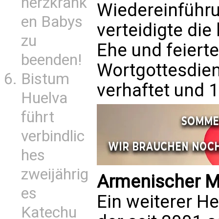
herzkrank
Wiedereinführu
en Babys
verteidigte die
zu
Ehe und feierte
beenden!
Wortgottesdien
Bistum
verhaftet und 1
Huelva
führt
verbindlic
hes
zweijährig
Armenischer Mä
es
Ein weiterer H
Katechu