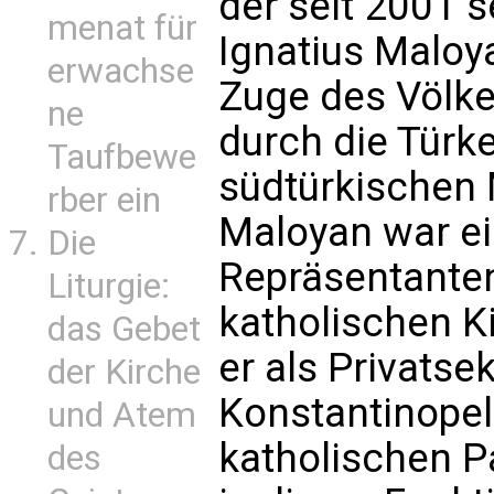
der seit 2001 s
menat für
Ignatius Maloy
erwachse
Zuge des Völk
ne
durch die Türk
Taufbewe
südtürkischen 
rber ein
Maloyan war ein
Die
Repräsentante
Liturgie:
katholischen K
das Gebet
er als Privatse
der Kirche
Konstantinopel
und Atem
katholischen Pa
des