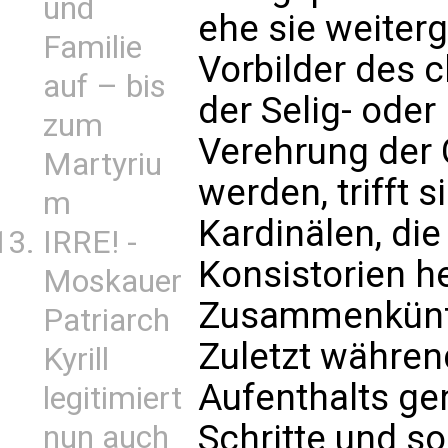
und
ehe sie weiter
Familie
Vorbilder des c
auf – bis
der Selig- oder
zum
Verehrung der 
Martyriu
werden, trifft 
m
Kardinälen, die
IRRE! -
Konsistorien h
Moskauer
Zusammenkünf
Patriarch
Zuletzt während
Kyrill
Aufenthalts ge
legitimiert
Schritte und so
nun auch