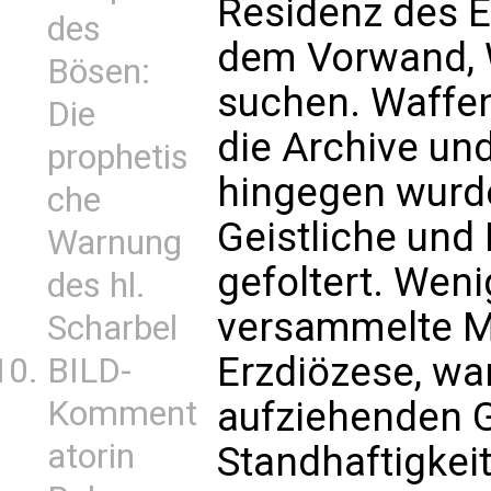
Residenz des E
des
dem Vorwand, 
Bösen:
suchen. Waffe
Die
die Archive un
prophetis
hingegen wurde
che
Geistliche und 
Warnung
gefoltert. Wen
des hl.
versammelte Ma
Scharbel
Erzdiözese, war
BILD-
Komment
aufziehenden Ge
atorin
Standhaftigkei