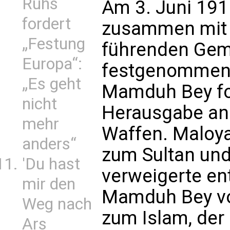
Ruhs
Am 3. Juni 191
fordert
zusammen mit 
„Festung
führenden Gem
Europa“:
festgenommen. 
„Es geht
Mamduh Bey for
nicht
Herausgabe ang
mehr
Waffen. Maloya
anders“
zum Sultan und
'Du hast
verweigerte en
mir den
Mamduh Bey vo
Weg nach
zum Islam, der 
Ars