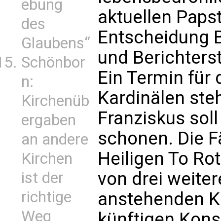
ebung
aktuellen Papst
des
Entscheidung B
Glaubens“
und Berichterst
Schönbor
Ein Termin für 
n:
Kardinälen steh
Kirchenüb
Franziskus soll
ergaben
schonen. Die Fä
an andere
Heiligen To Ro
Kirchen
von drei weite
ist der
richtige
anstehenden Ka
Weg
künftigen Kons