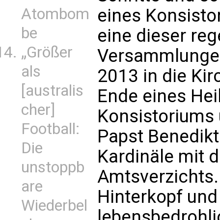
Atombom
eines Konsisto
be
eine dieser re
„Größer
Versammlungen
als
2013 in die Ki
[australis
Ende eines Hei
cher]
Konsistoriums 
Football:
Papst Benedikt
Die
Kardinäle mit 
unstoppb
Amtsverzichts.
are
Hinterkopf und
Wiederbel
lebensbedrohl