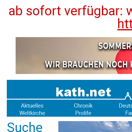
ab sofort verfügbar: 
ht
Suche