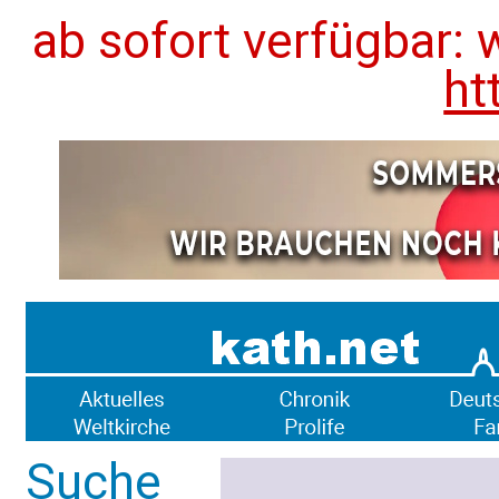
ab sofort verfügbar: 
ht
Suche