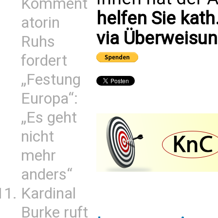
Komment
helfen Sie kath
atorin
via Überweisun
Ruhs
fordert
„Festung
Europa“:
„Es geht
nicht
mehr
anders“
Kardinal
Burke ruft