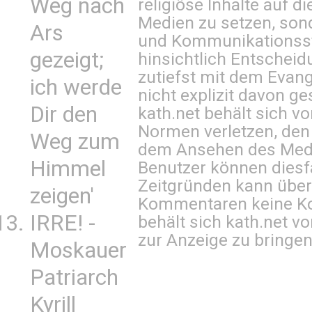
Weg nach
religiöse Inhalte auf 
Medien zu setzen, sond
Ars
und Kommunikationsst
gezeigt;
hinsichtlich Entscheid
zutiefst mit dem Eva
ich werde
nicht explizit davon ge
Dir den
kath.net behält sich v
Normen verletzen, den
Weg zum
dem Ansehen des Mediu
Himmel
Benutzer können diesfa
Zeitgründen kann über
zeigen'
Kommentaren keine Ko
IRRE! -
behält sich kath.net vo
zur Anzeige zu bringen
Moskauer
Patriarch
Kyrill