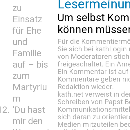
Lesermeinu
zu
Um selbst Kom
Einsatz
können müssen 
für Ehe
und
Für die Kommentiermög
Sie sich bei
kathLogin 
Familie
von Moderatoren stich
auf – bis
freigeschaltet. Ein Anr
Ein Kommentar ist auf
zum
Kommentare geben nic
Martyriu
Redaktion wieder.
kath.net verweist in
m
Schreiben von Papst B
'Du hast
Kommunikationsmittel 
sich daran zu orientie
mir den
Medien mitzuteilen be