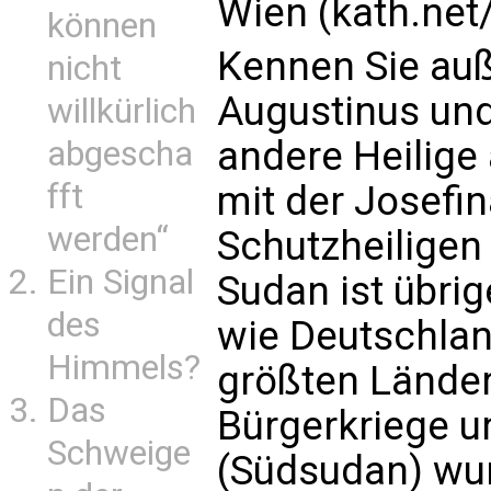
Wien (kath.net
können
Kennen Sie auß
nicht
Augustinus und
willkürlich
andere Heilige
abgescha
fft
mit der Josefin
werden“
Schutzheiligen
Ein Signal
Sudan ist übri
des
wie Deutschlan
Himmels?
größten Länder
Das
Bürgerkriege 
Schweige
(Südsudan) wu