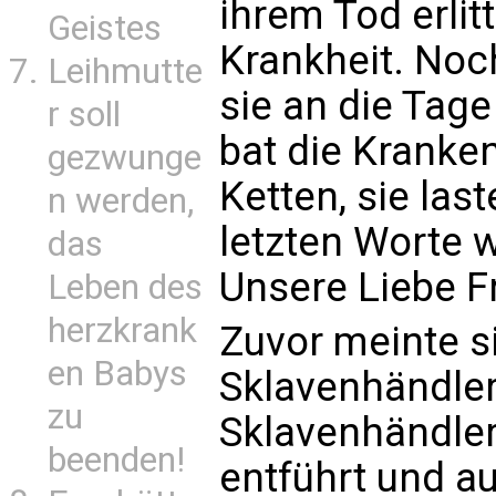
ihrem Tod erlit
Geistes
Krankheit. No
Leihmutte
sie an die Tage
r soll
bat die Kranke
gezwunge
Ketten, sie las
n werden,
letzten Worte w
das
Unsere Liebe F
Leben des
herzkrank
Zuvor meinte si
en Babys
Sklavenhändler
zu
Sklavenhändler
beenden!
entführt und au