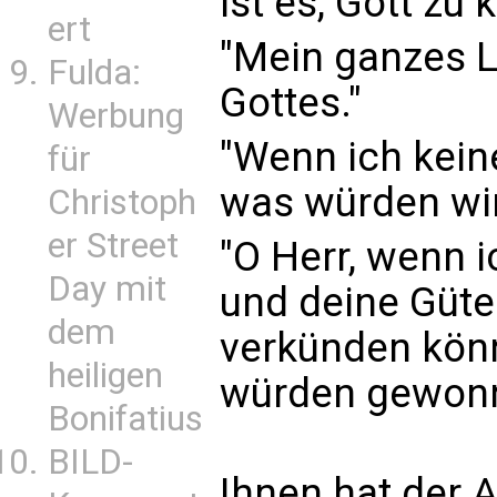
ist es, Gott zu 
ert
"Mein ganzes 
Fulda:
Gottes."
Werbung
"Wenn ich kein
für
was würden wir 
Christoph
er Street
"O Herr, wenn 
Day mit
und deine Güte
dem
verkünden könnt
heiligen
würden gewonn
Bonifatius
BILD-
Ihnen hat der A