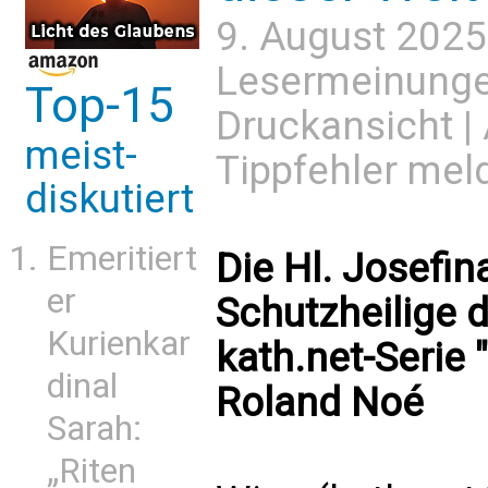
9. August 2025
Lesermeinung
Top-15
Druckansicht
|
meist-
Tippfehler mel
diskutiert
Emeritiert
Die Hl. Josefin
er
Schutzheilige 
Kurienkar
kath.net-Serie 
dinal
Roland Noé
Sarah:
„Riten