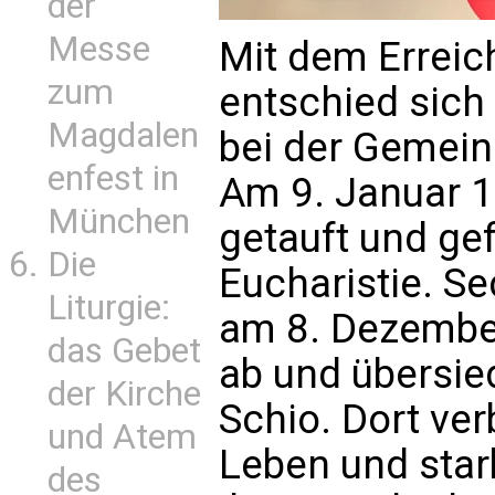
der
Messe
Mit dem Erreich
zum
entschied sich
Magdalen
bei der Gemein
enfest in
Am 9. Januar 
München
getauft und gef
Die
Eucharistie. Se
Liturgie:
am 8. Dezembe
das Gebet
ab und übersied
der Kirche
Schio. Dort ver
und Atem
Leben und star
des