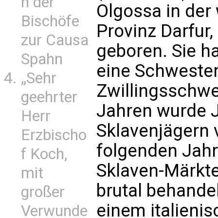
n der
Olgossa in de
Bischöfe
Provinz Darfur,
zur Causa
geboren. Sie ha
Spahn
eine Schwester
„Sehr
Zwillingsschwe
geehrter
Jahren wurde J
Herr
Sklavenjägern 
Erzbischo
folgenden Jahr
f Koch,
Sklaven-Märkte
mit
brutal behandel
großer
einem italienis
Verwunde