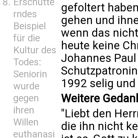
Erschütte
gefoltert haben
rndes
gehen und ihne
Beispiel
wenn das nicht
für die
heute keine Chr
Kultur des
Johannes Paul I
Todes:
Schutzpatronin
Seniorin
1992 selig und 
wurde
Weitere Gedank
gegen
ihren
"Liebt den Herr
Willen
die ihn nicht 
euthanasi