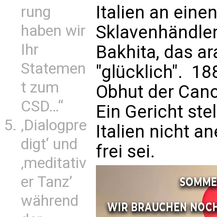
Italien an eine
rung
haben wir
Sklavenhändler
Ihr
Bakhita, das ar
Statemen
"glücklich". 18
t zum
Obhut der Cano
CSD…“
Ein Gericht stel
‚Dialogpre
Italien nicht a
digt‘ und
frei sei.
‚meditativ
er Tanz’
während