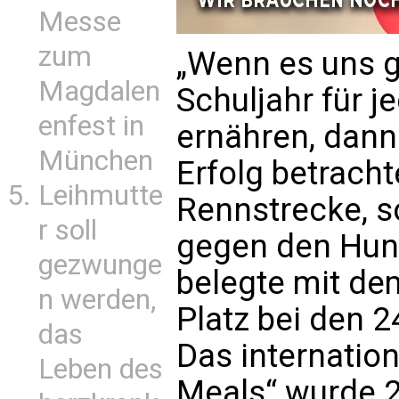
Messe
zum
„Wenn es uns ge
Magdalen
Schuljahr für j
enfest in
ernähren, dann
München
Erfolg betracht
Leihmutte
Rennstrecke, 
r soll
gegen den Hung
gezwunge
belegte mit de
n werden,
Platz bei den 
das
Das internation
Leben des
Meals“ wurde 2