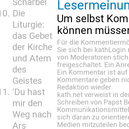
Scharbel
Lesermeinu
Die
Um selbst Kom
Liturgie:
können müssen 
das Gebet
Für die Kommentiermög
der Kirche
Sie sich bei
kathLogin 
und Atem
von Moderatoren stich
freigeschaltet. Ein Anr
des
Ein Kommentar ist auf
Geistes
Kommentare geben nic
Redaktion wieder.
'Du hast
kath.net verweist in
mir den
Schreiben von Papst B
Kommunikationsmittel 
Weg nach
sich daran zu orientie
Ars
Medien mitzuteilen be