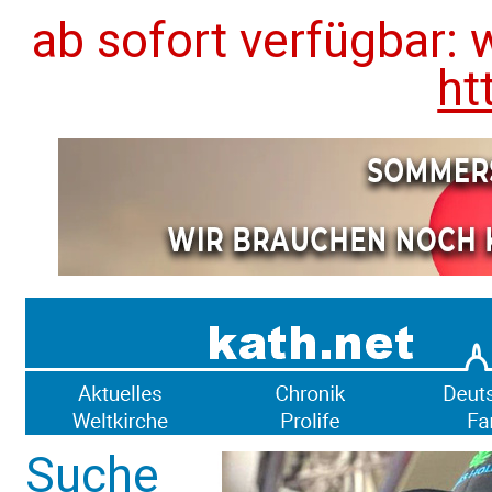
ab sofort verfügbar: 
ht
Suche