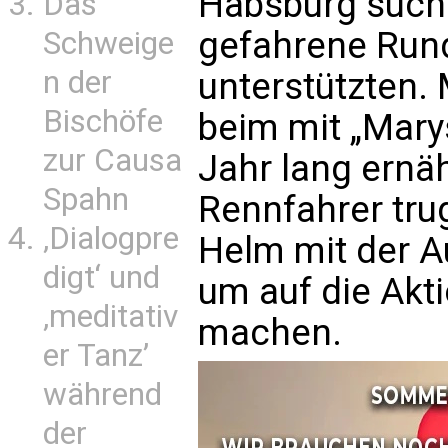
Habsburg sucht
Das
gefahrene Rund
Schweige
n der
unterstützten.
Bischöfe
beim mit „Mary
zur Causa
Jahr lang ernä
Spahn
Rennfahrer tru
‚Dialogpre
Helm mit der Au
digt‘ und
um auf die Akt
‚meditativ
machen.
er Tanz’
während
der