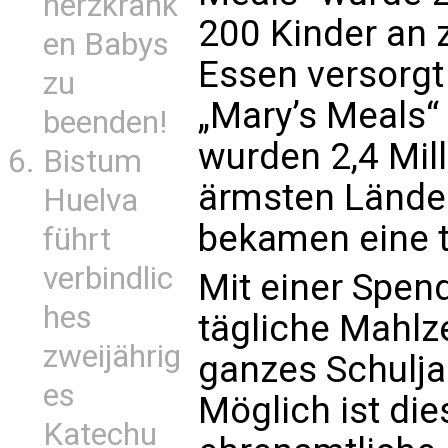
herzkrank
200 Kinder an 
en Babys
Essen versorgt 
zu
„Mary’s Meals“
beenden!
wurden 2,4 Mill
Bistum
ärmsten Länder
Huelva
bekamen eine t
führt
verbindlic
Mit einer Spen
hes
tägliche Mahlze
zweijährig
ganzes Schulja
es
Möglich ist dies
Katechu