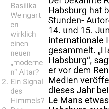
Der bekannte R
Basilika
Habsburg hat b
Weingart
Stunden- Auto
en
14. und 15. Ju
wirklich
internationale
einen
gesammelt. „Ha
neuen
Habsburg“, sag
„moderne
er vor dem Ren
n“ Altar?
Medien veröffe
Ein Signal
dieses Jahr b
des
Le Mans etwas
Himmels?