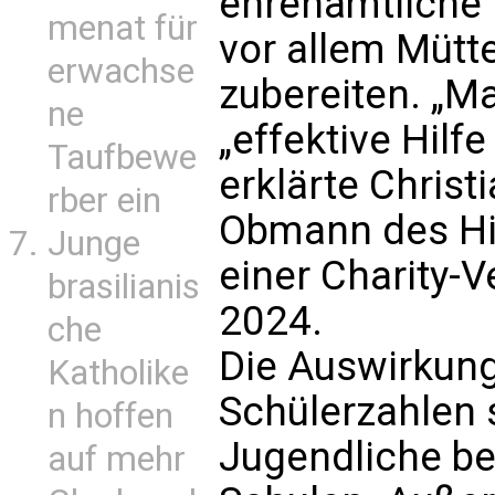
ehrenamtliche H
menat für
vor allem Mütt
erwachse
zubereiten. „Ma
ne
„effektive Hilf
Taufbewe
erklärte Christ
rber ein
Obmann des Hil
Junge
einer Charity-
brasilianis
2024.
che
Die Auswirkung
Katholike
Schülerzahlen s
n hoffen
Jugendliche b
auf mehr