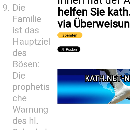
Ihnen hat der A
Die
helfen Sie kath
Familie
via Überweisun
ist das
Hauptziel
des
Bösen:
Die
prophetis
che
Warnung
des hl.