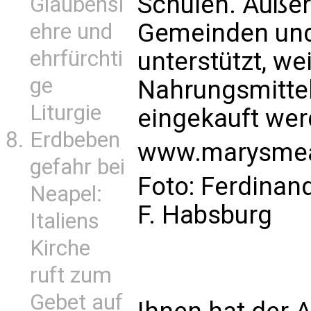
Schulen. Auße
Glaubensl
Gemeinden und 
ehre und
ehrfürchti
unterstützt, we
ge
Nahrungsmittel
Liturgie
eingekauft wer
Erdbeben
www.marysmea
gefahr bei
Foto: Ferdinan
Neapel:
F. Habsburg
Italiens
Kirche
ruft zum
Gebet auf