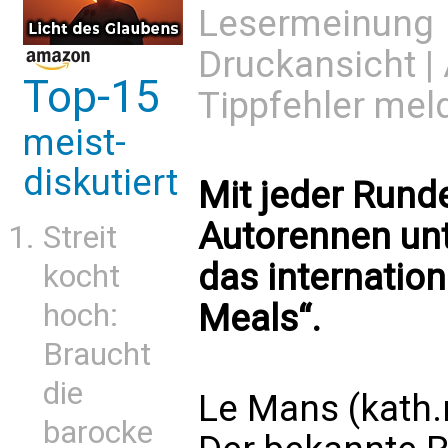
Lesermeinung
Druckansicht
|
Top-15
Tippfehler mel
meist-
diskutiert
Mit jeder Run
Autorennen unt
Streit
das internatio
kocht
hoch:
Meals“.
Braucht
die
Le Mans (kath.
barocke