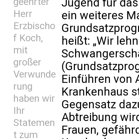
geehrter
Jugend für das
Herr
ein weiteres Ma
Erzbischo
Grundsatzprog
f Koch,
heißt: „Wir leh
mit
Schwangerscha
großer
(Grundsatzprog
Verwunde
Einführen von
rung
Krankenhaus st
haben wir
Gegensatz dazu:
Ihr
Abtreibung wird
Statemen
Frauen, gefähr
t zum