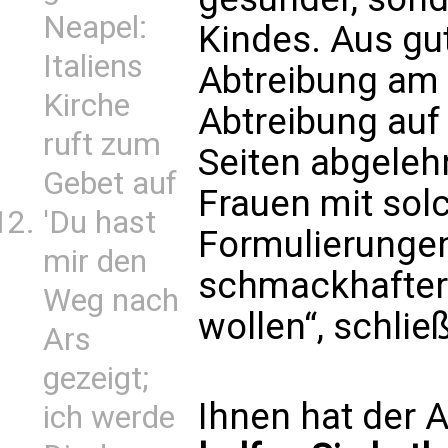
Neapel:
Kindes. Aus gu
Italiens
Abtreibung am
Kirche
Abtreibung auf
ruft zum
Seiten abgelehn
Gebet auf
Frauen mit sol
'Du hast
Formulierungen
mir den
schmackhafter
Weg nach
wollen“, schlie
Ars
gezeigt;
Ihnen hat der A
ich werde