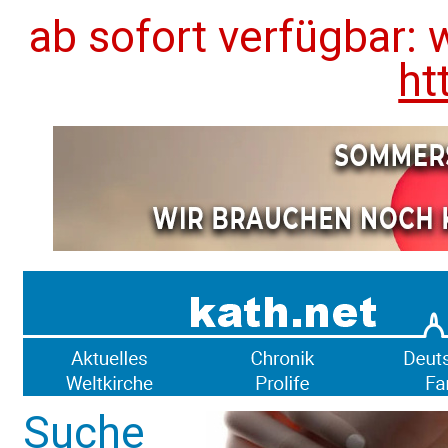
ab sofort verfügbar: 
ht
Suche