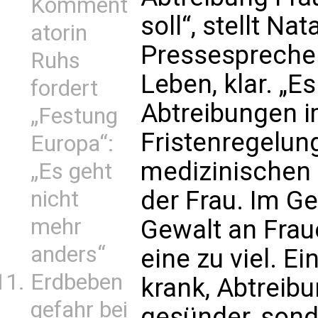
Komment
soll“, stellt Nat
atorin
Pressesprecher
Ruhs
Leben, klar. „E
fordert
Abtreibungen 
„Festung
Fristenregelun
Europa“:
medizinischen E
„Es geht
der Frau. Im Ge
nicht
mehr
Gewalt an Frau
anders“
eine zu viel. E
Erdbeben
krank, Abtreibu
gefahr bei
gesünder, sond