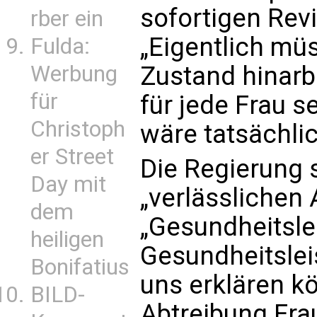
sofortigen Revi
rber ein
„Eigentlich müs
Fulda:
Werbung
Zustand hinarb
für
für jede Frau s
Christoph
wäre tatsächli
er Street
Die Regierung 
Day mit
„verlässlichen 
dem
„Gesundheitslei
heiligen
Gesundheitslei
Bonifatius
uns erklären k
BILD-
Abtreibung Fr