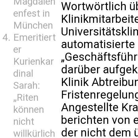
Magdalen
Wortwörtlich ü
enfest in
Klinikmitarbeit
München
Universitätskli
Emeritiert
automatisierte 
er
„Geschäftsführu
Kurienkar
darüber aufgekl
dinal
Klinik Abtreib
Sarah:
Fristenregelun
„Riten
Angestellte Kr
können
berichten von 
nicht
der nicht dem 
willkürlich