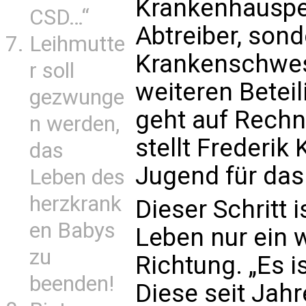
Krankenhausper
CSD…“
Abtreiber, son
Leihmutte
Krankenschwest
r soll
weiteren Beteil
gezwunge
geht auf Rechn
n werden,
stellt Frederik 
das
Jugend für das 
Leben des
herzkrank
Dieser Schritt 
en Babys
Leben nur ein w
zu
Richtung. „Es i
beenden!
Diese seit Jah