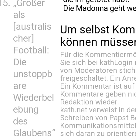
„Größer
Die Madonna geht we
als
[australis
Um selbst Kom
cher]
können müssen 
Football:
Für die Kommentiermög
Die
Sie sich bei
kathLogin 
von Moderatoren stich
unstoppb
freigeschaltet. Ein Anr
are
Ein Kommentar ist auf
Kommentare geben nic
Wiederbel
Redaktion wieder.
ebung
kath.net verweist in
Schreiben von Papst B
des
Kommunikationsmittel 
Glaubens“
sich daran zu orientie