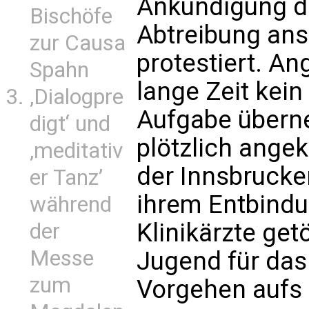
Ankündigung d
Bischöfe
Abtreibung ans
zur Causa
protestiert. An
Spahn
lange Zeit kein 
‚Dialogpre
Aufgabe übern
digt‘ und
plötzlich angek
‚meditativ
der Innsbrucke
er Tanz’
ihrem Entbind
während
Klinikärzte ge
der
Messe
Jugend für das 
zum
Vorgehen aufs 