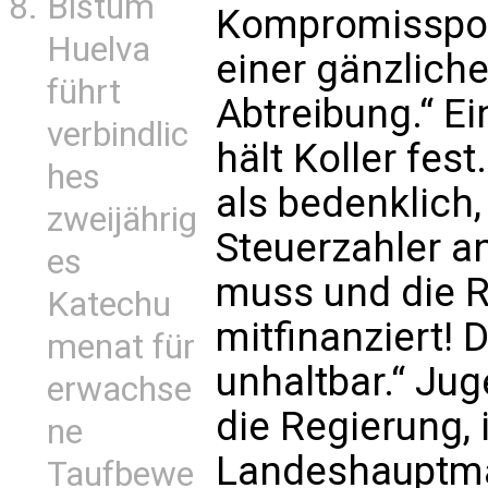
Bistum
Kompromisspoli
Huelva
einer gänzliche
führt
Abtreibung.“ Ei
verbindlic
hält Koller fest
hes
als bedenklich,
zweijährig
Steuerzahler a
es
muss und die R
Katechu
mitfinanziert! D
menat für
unhaltbar.“ Jug
erwachse
die Regierung,
ne
Landeshauptman
Taufbewe