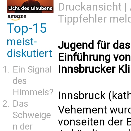
Druckansicht
|
Tippfehler mel
Top-15
meist-
Jugend für das 
diskutiert
Einführung von
Innsbrucker Kli
Ein Signal
des
Himmels?
Innsbruck (kat
Das
Vehement wurde
Schweige
vonseiten der 
n der