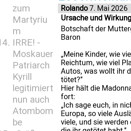
zum
Rolando
7. Mai 2026
Ursache und Wirkung, 
Martyriu
Botschaft der Mutter
m
Baron
IRRE! -
Moskauer
„Meine Kinder, wie vie
Reichtum, wie viel Pla
Patriarch
Autos, was wollt ihr 
Kyrill
tötet?"
legitimiert
Hier hält die Madonna
fort:
nun auch
„Ich sage euch, in nic
Atombom
Europa, so viele Aus
be
viele, und sie werden
die ihr getötet habt."