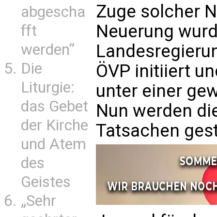
Zuge solcher N
abgescha
Neuerung wurd
fft
werden“
Landesregierun
Die
ÖVP initiiert u
Liturgie:
unter einer ge
das Gebet
Nun werden die 
der Kirche
Tatsachen geste
und Atem
des
Geistes
„Sehr