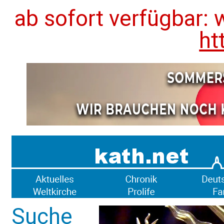
ab sofort verfügbar: 
ht
Suche