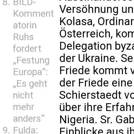
BILD-
Versöhnung und
Komment
Kolasa, Ordinar
atorin
Österreich, k
Ruhs
Delegation byz
fordert
der Ukraine. Se
„Festung
Friede kommt vo
Europa“:
der Friede eine
„Es geht
Schierstaedt vo
nicht
über ihre Erfa
mehr
anders“
Nigeria. Sr. Gab
Fulda:
Einblicke aus i