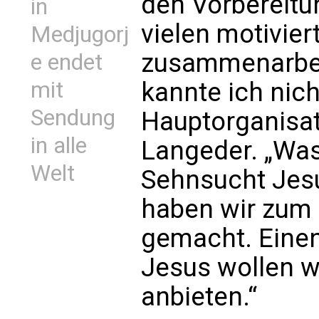
den Vorbereitu
in
vielen motivier
Medjugorj
zusammenarbei
e endet
mit
kannte ich nich
Sendung
Hauptorganisa
in alle
Langeder. „Was 
Welt
Sehnsucht Jes
haben wir zum
gemacht. Einen
Jesus wollen w
anbieten.“