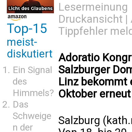
Lesermeinung
Druckansicht
|
Top-15
Tippfehler mel
meist-
diskutiert
Adoratio Kongr
Salzburger Dom
Ein Signal
Linz bekommt 
des
Himmels?
Oktober erneut 
Das
Schweige
Salzburg (kath
n der