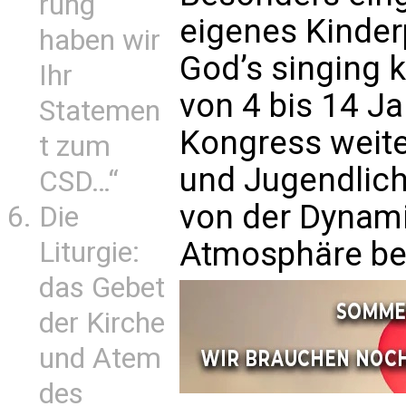
rung
eigenes Kinde
haben wir
God’s singing k
Ihr
von 4 bis 14 Ja
Statemen
Kongress weit
t zum
und Jugendlich
CSD…“
von der Dynami
Die
Atmosphäre beg
Liturgie:
das Gebet
der Kirche
und Atem
des