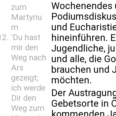
Wochenendes u
zum
Podiumsdiskuss
Martyriu
und Eucharistie
m
hineinführen. 
'Du hast
mir den
Jugendliche, j
Weg nach
und alle, die G
Ars
brauchen und 
gezeigt;
möchten.
ich werde
Der Austragungs
Dir den
Gebetsorte in Ö
Weg zum
kommenden Jah