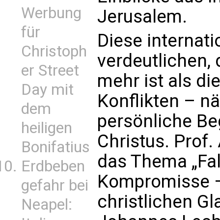
Werbung
Jerusalem.
für
Diese internat
Christoph
verdeutlichen, 
er Street
mehr ist als d
Day mit
Konflikten – nä
dem
persönliche B
heiligen
Christus. Prof
Bonifatius
das Thema „Fal
Erdbeben
Kompromisse –
gefahr bei
christlichen Gl
Neapel: