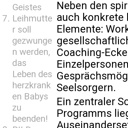
Neben den spir
Geistes
auch konkrete 
Leihmutte
Elemente: Wor
r soll
gesellschaftli
gezwunge
Coaching-Ecke 
n werden,
das
Einzelpersone
Leben des
Gesprächsmögl
herzkrank
Seelsorgern.
en Babys
Ein zentraler 
zu
Programms lieg
beenden!
Auseinanderset