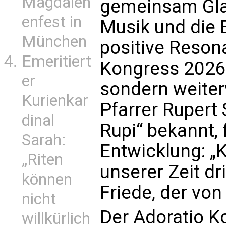
Magdalen
gemeinsam Glau
enfest in
Musik und die E
München
positive Reson
Emeritiert
Kongress 2026 
er
sondern weiter
Kurienkar
Pfarrer Rupert 
dinal
Rupi“ bekannt, 
Sarah:
Entwicklung: „
„Riten
unserer Zeit dr
können
Friede, der von
nicht
Der Adoratio K
willkürlich