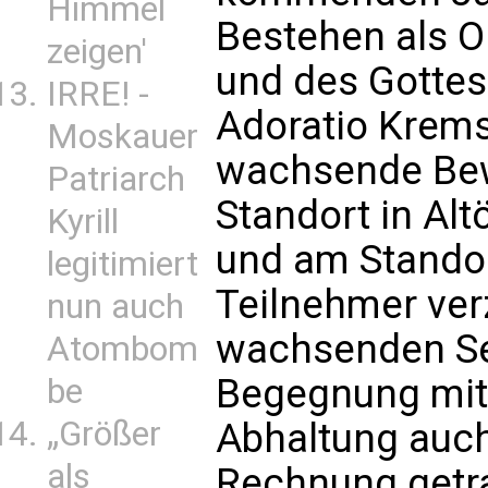
Himmel
Bestehen als Or
zeigen'
und des Gottes
IRRE! -
Adoratio Krems
Moskauer
wachsende Bew
Patriarch
Standort in Al
Kyrill
und am Standor
legitimiert
Teilnehmer ver
nun auch
wachsenden Se
Atombom
Begegnung mit 
be
„Größer
Abhaltung auc
als
Rechnung getr