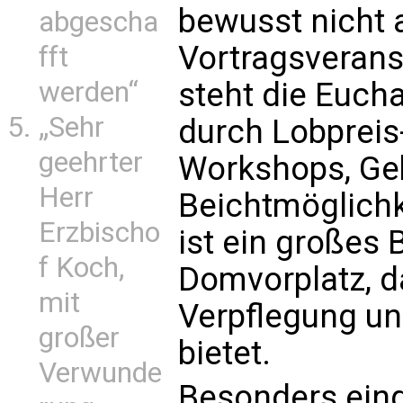
bewusst nicht a
abgescha
Vortragsverans
fft
werden“
steht die Eucha
„Sehr
durch Lobpreis
geehrter
Workshops, Ge
Herr
Beichtmöglichk
Erzbischo
ist ein großes
f Koch,
Domvorplatz, d
mit
Verpflegung u
großer
bietet.
Verwunde
Besonders eing