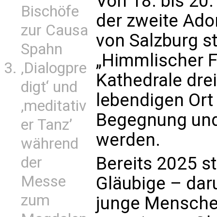
Von 18. bis 20
Bischöfe
der zweite Ado
zur Causa
von Salzburg st
Spahn
„Himmlischer Fr
‚Dialogpre
Kathedrale dre
digt‘ und
lebendigen Ort
‚meditativ
Begegnung und
er Tanz’
werden.
während
Bereits 2025 s
der
Messe
Gläubige – dar
zum
junge Mensche