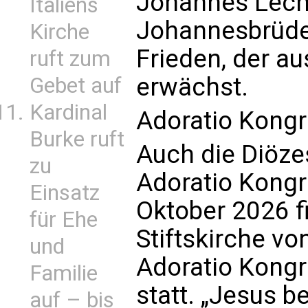
Johannes Lech
Italiens
Johannesbrüder
Kirche
Frieden, der au
ruft zum
erwächst.
Gebet auf
Kardinal
Adoratio Kongr
Burke ruft
Auch die Diöz
zu
Adoratio Kongr
Einsatz
Oktober 2026 fi
für Ehe
Stiftskirche v
und
Adoratio Kongr
Familie
statt. „Jesus b
auf – bis