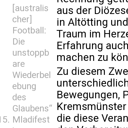
[australis
aus der Diözes
cher]
in Altötting u
Football:
Traum im Herze
Die
Erfahrung auch
unstoppb
machen zu kön
are
Zu diesem Zwec
Wiederbel
unterschiedlic
ebung
Bewegungen, Pf
des
Kremsmünster z
Glaubens“
die diese Veran
Mladifest