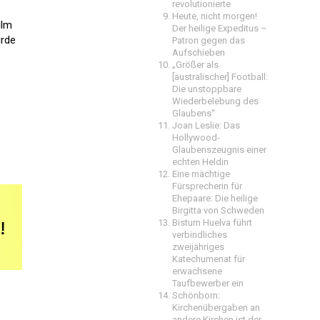
revolutionierte
Heute, nicht morgen!
ilm
Der heilige Expeditus –
urde
Patron gegen das
Aufschieben
„Größer als
[australischer] Football:
Die unstoppbare
Wiederbelebung des
Glaubens“
Joan Leslie: Das
Hollywood-
Glaubenszeugnis einer
echten Heldin
Eine mächtige
Fürsprecherin für
Ehepaare: Die heilige
Birgitta von Schweden
Bistum Huelva führt
verbindliches
zweijähriges
Katechumenat für
erwachsene
Taufbewerber ein
Schönborn:
Kirchenübergaben an
andere Kirchen ist der