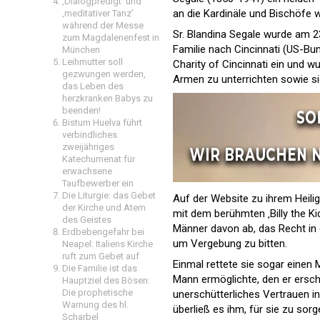
‚Dialogpredigt‘ und
an die Kardinäle und Bischöfe we
‚meditativer Tanz’
während der Messe
Sr. Blandina Segale wurde am 23.
zum Magdalenenfest in
Familie nach Cincinnati (US-Bun
München
Leihmutter soll
Charity of Cincinnati ein und w
gezwungen werden,
Armen zu unterrichten sowie si
das Leben des
herzkranken Babys zu
beenden!
Bistum Huelva führt
verbindliches
zweijähriges
Katechumenat für
erwachsene
Taufbewerber ein
Die Liturgie: das Gebet
Auf der Website zu ihrem Heili
der Kirche und Atem
mit dem berühmten ‚Billy the K
des Geistes
Männer davon ab, das Recht in 
Erdbebengefahr bei
um Vergebung zu bitten.
Neapel: Italiens Kirche
ruft zum Gebet auf
Einmal rettete sie sogar eine
Die Familie ist das
Mann ermöglichte, den er ersch
Hauptziel des Bösen:
Die prophetische
unerschütterliches Vertrauen in
Warnung des hl.
überließ es ihm, für sie zu sorg
Scharbel