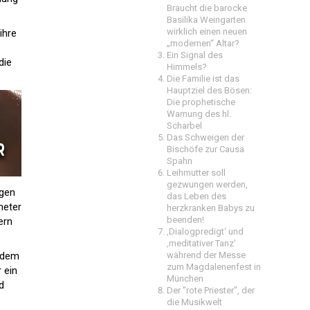
Braucht die barocke
Basilika Weingarten
wirklich einen neuen
ihre
„modernen“ Altar?
Ein Signal des
die
Himmels?
Die Familie ist das
Hauptziel des Bösen:
Die prophetische
Warnung des hl.
Scharbel
Das Schweigen der
Bischöfe zur Causa
Spahn
Leihmutter soll
gezwungen werden,
ngen
das Leben des
neter
herzkranken Babys zu
beenden!
ern
‚Dialogpredigt‘ und
‚meditativer Tanz’
d dem
während der Messe
zum Magdalenenfest in
 ein
München
d
Der "rote Priester", der
die Musikwelt