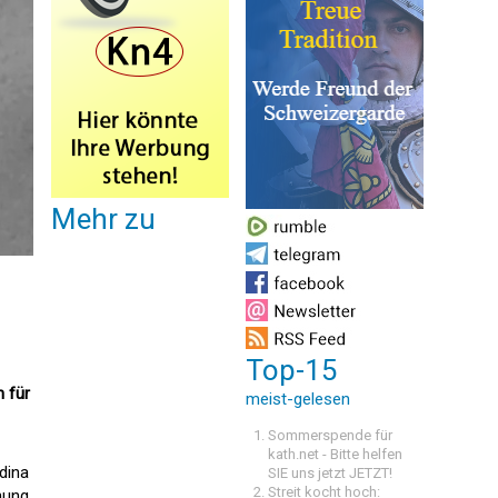
Mehr zu
Top-15
n für
meist-gelesen
Sommerspende für
kath.net - Bitte helfen
dina
SIE uns jetzt JETZT!
Streit kocht hoch:
hung