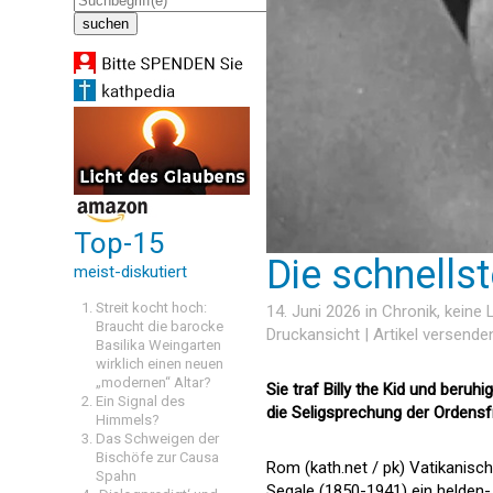
Top-15
Die schnell
meist-diskutiert
Streit kocht hoch:
14. Juni 2026 in
Chronik
, keine
Braucht die barocke
Druckansicht
|
Artikel versende
Basilika Weingarten
wirklich einen neuen
„modernen“ Altar?
Sie traf Billy the Kid und beru
Ein Signal des
die Seligsprechung der Ordensf
Himmels?
Das Schweigen der
Bischöfe zur Causa
Rom (kath.net / pk) Vatikanisc
Spahn
Segale (1850-1941) ein helden-