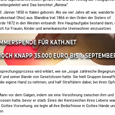
itergeleitet wird. Das berichtet „Aleteia“.
 Jänner 1850 in Italien geboren. Als sie vier Jahre alt war, wanderte 
desstaat Ohio) aus. Blandina trat 1866 in den Orden der Sisters of
urde 1872 in den Westen entsandt. Ihre Hauptaufgabe bestand darin, 
ch für Frauen, Kinder und amerikanische Ureinwohner einzusetzen.
gsprechungsprozess wird erklärt, wie sie „sogar zahlreiche Begegnu
id‘ und seiner Bande von Gesetzlosen hatte. Sie hielt Gruppen bewaff
die eigene Hand zu nehmen, und half Straftätern dabei, bei ihren Opf
n Mann vor dem Galgen, indem sie eine Versöhnung zwischen ihm un
ossen hatte, bevor er starb. Eines der Kennzeichen ihres Lebens war
 Gottes Vorsehung; sie legte all ihre Bedürfnisse in Gottes Hände un
en.