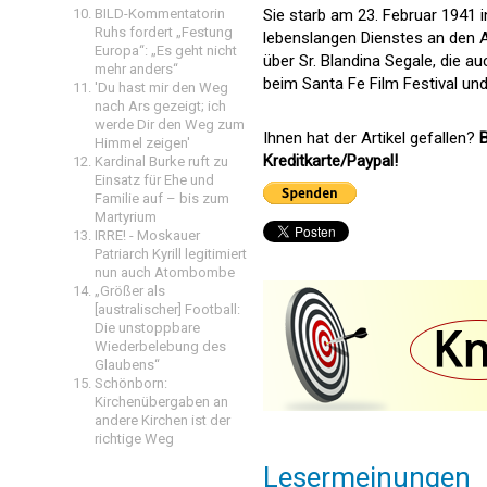
BILD-Kommentatorin
Sie starb am 23. Februar 1941 i
Ruhs fordert „Festung
lebenslangen Dienstes an den A
Europa“: „Es geht nicht
über Sr. Blandina Segale, die a
mehr anders“
beim Santa Fe Film Festival und
'Du hast mir den Weg
nach Ars gezeigt; ich
werde Dir den Weg zum
Ihnen hat der Artikel gefallen?
B
Himmel zeigen'
Kreditkarte/Paypal!
Kardinal Burke ruft zu
Einsatz für Ehe und
Familie auf – bis zum
Martyrium
IRRE! - Moskauer
Patriarch Kyrill legitimiert
nun auch Atombombe
„Größer als
[australischer] Football:
Die unstoppbare
Wiederbelebung des
Glaubens“
Schönborn:
Kirchenübergaben an
andere Kirchen ist der
richtige Weg
Lesermeinungen