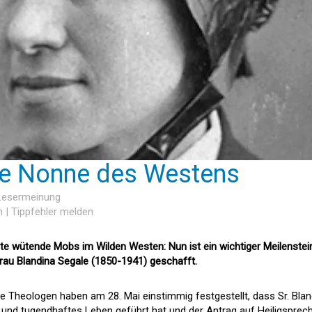
ste Nonne des Westens
 Lesermeinung
n
|
Tippfehler melden
higte wütende Mobs im Wilden Westen: Nun ist ein wichtiger Meilenstei
rau Blandina Segale (1850-1941) geschafft.
he Theologen haben am 28. Mai einstimmig festgestellt, dass Sr. Blan
 und tugendhaftes Leben geführt hat und der Antrag auf Heiligsprec