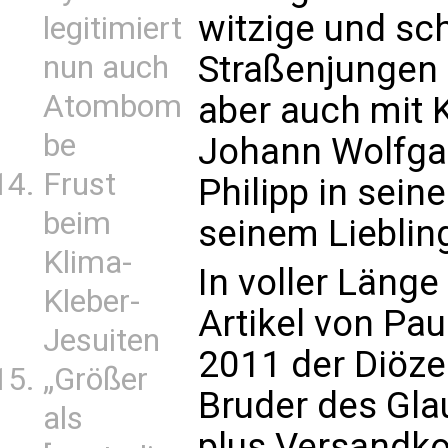
witzige und sc
legitimiert
Straßenjungen 
nun auch
Atombom
aber auch mit 
be
Johann Wolfgan
Frust
Philipp in seine
beim
seinem Lieblin
Klima-
In voller Länge
Kleber-
Artikel von Pa
Jesuiten
2011 der Diöze
„Größer
Bruder des Glau
als
plus Versandko