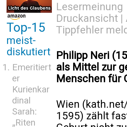
Lesermeinung
Druckansicht
|
Top-15
Tippfehler mel
meist-
diskutiert
Philipp Neri (
als Mittel zur 
Emeritiert
Menschen für 
er
Kurienkar
dinal
Wien (kath.net/
Sarah:
1595) zählt fa
„Riten