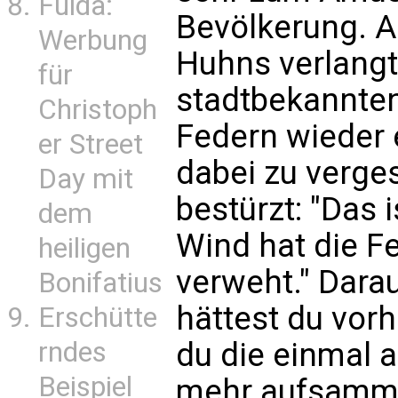
Fulda:
Bevölkerung. A
Werbung
Huhns verlangte
für
stadtbekannten
Christoph
Federn wieder
er Street
dabei zu verge
Day mit
bestürzt: "Das 
dem
Wind hat die F
heiligen
verweht." Darau
Bonifatius
hättest du vor
Erschütte
du die einmal 
rndes
Beispiel
mehr aufsammel