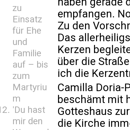
haben gerade d
zu
empfangen. Noc
Einsatz
Zu den Vorschri
für Ehe
Das allerheili
und
Kerzen begleit
Familie
über die Straße
auf – bis
ich die Kerzent
zum
Camilla Doria-
Martyriu
beschämt mit 
m
'Du hast
Gotteshaus zur
mir den
die Kirche imm