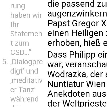
die passend z
rung
augenzwinkern
haben wir
Papst Gregor X
Ihr
einen Heiligen 
Statemen
erhoben, hieß e
t zum
CSD…“
Dass Philipp ei
‚Dialogpre
war, veranschau
digt‘ und
Wodrazka, der 
‚meditativ
Nuntiatur Wien 
er Tanz’
Anekdoten aus
während
der Weltpriest