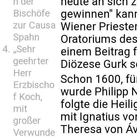
heute an sich z
n der
gewinnen" kann
Bischöfe
zur Causa
Wiener Prieste
Spahn
Oratoriums des 
„Sehr
einem Beitrag 
geehrter
Diözese Gurk s
Herr
Schon 1600, fü
Erzbischo
wurde Philipp 
f Koch,
folgte die Hei
mit
mit Ignatius vo
großer
Theresa von Ávi
Verwunde