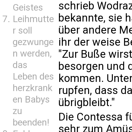
schrieb Wodraz
Geistes
bekannte, sie 
Leihmutte
über andere M
r soll
ihr der weise B
gezwunge
"Zur Buße wirs
n werden,
das
besorgen und d
Leben des
kommen. Unter
herzkrank
rupfen, dass da
en Babys
übrigbleibt."
zu
Die Contessa f
beenden!
sehr zum Amüs