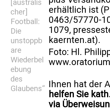
[australis
erhältlich ist (P
cher]
0463/57770-10
Football:
1079,
pressest
Die
kaernten.at
).
unstoppb
are
Foto: Hl. Philip
Wiederbel
www.oratorium
ebung
des
Ihnen hat der A
Glaubens“
helfen Sie kath
via Überweisun