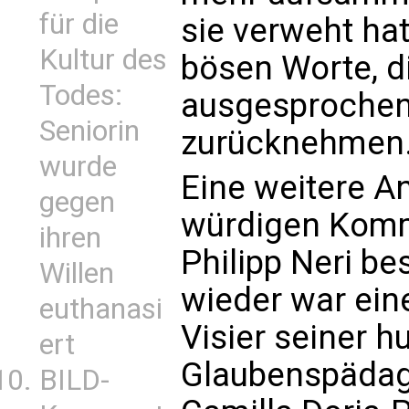
für die
sie verweht hat
Kultur des
bösen Worte, d
Todes:
ausgesprochen 
Seniorin
zurücknehmen.
wurde
Eine weitere A
gegen
würdigen Komm
ihren
Philipp Neri b
Willen
wieder war ein
euthanasi
Visier seiner 
ert
Glaubenspädago
BILD-