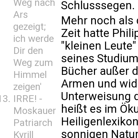
Weg nach
Schlusssegen.
Ars
Mehr noch als d
gezeigt;
Zeit hatte Phil
ich werde
"kleinen Leute
Dir den
seines Studiums
Weg zum
Bücher außer d
Himmel
Armen und widm
zeigen'
Unterweisung d
IRRE! -
heißt es im Ö
Moskauer
Heiligenlexiko
Patriarch
sonnigen Nature
Kyrill