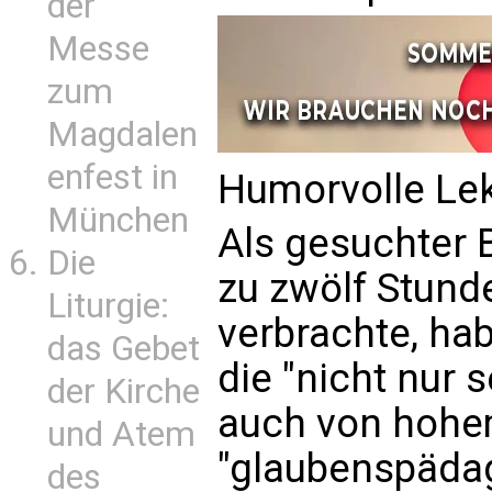
der
Messe
zum
Magdalen
enfest in
Humorvolle Lek
München
Als gesuchter B
Die
zu zwölf Stund
Liturgie:
verbrachte, hab
das Gebet
die "nicht nur s
der Kirche
auch von hoh
und Atem
"glaubenspäda
des