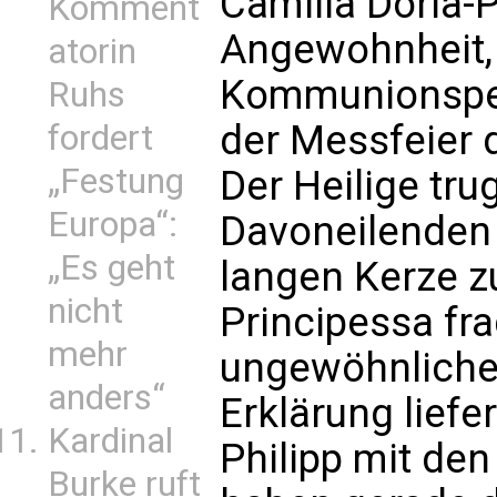
Camilla Doria-P
Komment
Angewohnheit, 
atorin
Kommunionspe
Ruhs
der Messfeier d
fordert
„Festung
Der Heilige tru
Europa“:
Davoneilenden 
„Es geht
langen Kerze zu
nicht
Principessa fr
mehr
ungewöhnlichen
anders“
Erklärung lief
Kardinal
Philipp mit den
Burke ruft