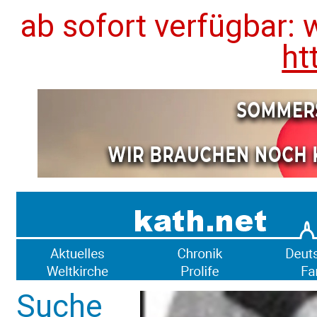
ab sofort verfügbar: 
ht
Suche