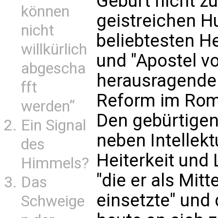
Geburt nicht z
können
geistreichen H
nicht
beliebtesten H
willkürlich
und "Apostel vo
abgescha
herausragende 
fft
Reform im Rom
werden“
Den gebürtigen
Ein Signal
neben Intellek
des
Heiterkeit und 
Himmels?
"die er als Mit
Das
einsetzte" und
Schweige