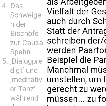
als Arbeitgebe
Das
Vielfalt der G
Schweige
auch durch Sch
n der
Statt der Antra
Bischöfe
schreiben der/d
zur Causa
werden Paarfo
Spahn
Beispiel die Pa
‚Dialogpre
Manchmal müs
digt‘ und
umstellen, um 
‚meditativ
gerecht zu werd
er Tanz’
müssen... zu f
während