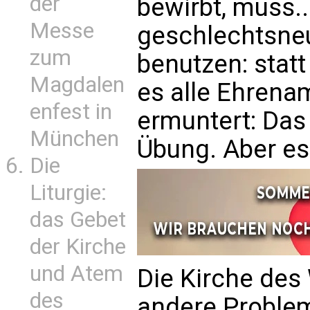
der
bewirbt, muss...
Messe
geschlechtsne
zum
benutzen: statt
Magdalen
es alle Ehrena
enfest in
ermuntert: Das
München
Übung. Aber es 
Die
Liturgie:
das Gebet
der Kirche
und Atem
Die Kirche des
des
andere Proble