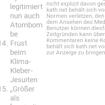
nicht explizit davon ge
legitimiert
kath.net behält sich v
nun auch
Normen verletzen, den
dem Ansehen des Mediu
Atombom
Benutzer können diesfa
be
Zeitgründen kann über
Kommentaren keine Ko
Frust
behält sich kath.net vo
beim
zur Anzeige zu bringen
Klima-
Kleber-
Jesuiten
„Größer
als