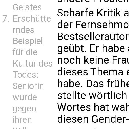
Geistes
Scharfe Kritik 
Erschütte
der Fernsehmo
rndes
Bestsellerautor
Beispiel
geübt. Er habe
für die
noch keine Fra
Kultur des
dieses Thema ex
Todes:
habe. Das früh
Seniorin
stellte wörtlich 
wurde
Wortes hat wa
gegen
diesen Gender-
ihren