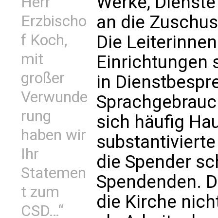
Werke, Dienste
Herr
an die Zuschus
Erzbischo
f Koch,
Die Leiterinnen
mit
Einrichtungen s
großer
in Dienstbespr
Verwunde
Sprachgebrauch
rung
sich häufig Ha
haben wir
substantivierte
Ihr
die Spender s
Statemen
Spendenden. Di
t zum
die Kirche nicht
CSD…“