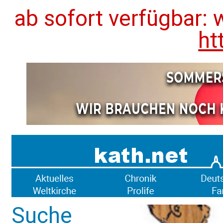
ab sofort verfügbar: 
ht
Suche