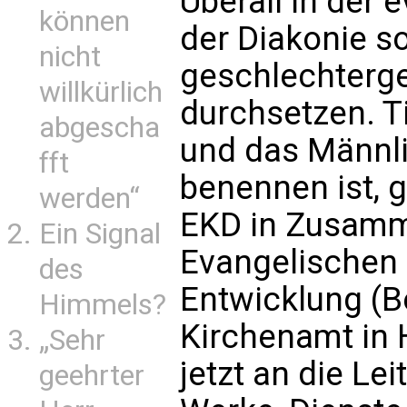
Überall in der 
können
der Diakonie so
nicht
geschlechterg
willkürlich
durchsetzen. T
abgescha
und das Männli
fft
benennen ist, gi
werden“
EKD in Zusamm
Ein Signal
Evangelischen 
des
Entwicklung (Be
Himmels?
Kirchenamt in 
„Sehr
jetzt an die Lei
geehrter