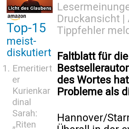
Lesermeinung
Druckansicht
|
Top-15
Tippfehler mel
meist-
diskutiert
Faltblatt für di
Bestsellerautor
Emeritiert
des Wortes ha
er
Probleme als d
Kurienkar
dinal
Sarah:
Hannover/Starn
„Riten