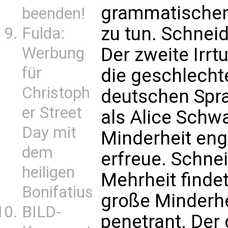
grammatischen
beenden!
zu tun. Schneider
Fulda:
Der zweite Irr
Werbung
für
die geschlecht
Christoph
deutschen Spr
er Street
als Alice Schwa
Day mit
Minderheit eng
dem
erfreue. Schneid
heiligen
Mehrheit findet
Bonifatius
große Minderhe
BILD-
penetrant. Der 