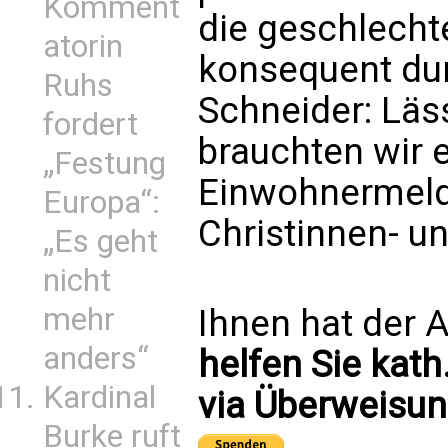
Komment
die geschlecht
atorin
konsequent dur
Ruhs
Schneider: Läs
fordert
brauchten wir 
„Festung
Einwohnermelde
Europa“:
Christinnen- un
„Es geht
nicht
mehr
Ihnen hat der A
anders“
helfen Sie kath
Kardinal
via Überweisun
Burke ruft