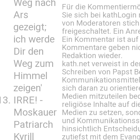
Weg nach
Für die Kommentiermög
Ars
Sie sich bei
kathLogin 
von Moderatoren stich
gezeigt;
freigeschaltet. Ein Anr
ich werde
Ein Kommentar ist auf
Kommentare geben nic
Dir den
Redaktion wieder.
Weg zum
kath.net verweist in
Schreiben von Papst B
Himmel
Kommunikationsmittel 
zeigen'
sich daran zu orientie
Medien mitzuteilen be
IRRE! -
religiöse Inhalte auf 
Moskauer
Medien zu setzen, sond
und Kommunikationsst
Patriarch
hinsichtlich Entscheid
Kyrill
zutiefst mit dem Eva