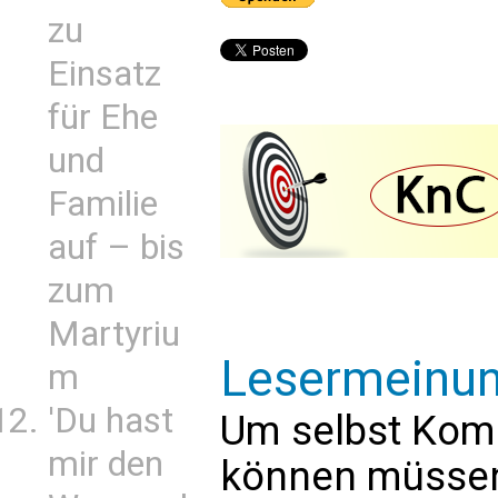
zu
Einsatz
für Ehe
und
Familie
auf – bis
zum
Martyriu
Lesermeinu
m
'Du hast
Um selbst Kom
mir den
können müssen 