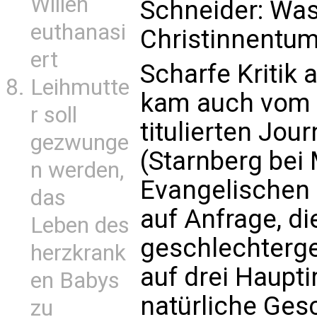
Willen
Schneider: Was
euthanasi
Christinnentum
ert
Scharfe Kritik
Leihmutte
kam auch vom o
r soll
titulierten Jou
gezwunge
(Starnberg bei
n werden,
Evangelischen 
das
auf Anfrage, d
Leben des
geschlechterg
herzkrank
auf drei Haupti
en Babys
natürliche Ges
zu