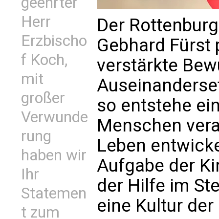
geehrter
Herr
Der Rottenburg
Erzbischo
Gebhard Fürst p
f Koch,
verstärkte Bew
mit
Auseinanderse
großer
so entstehe ein
Verwunde
Menschen vera
rung
Leben entwicke
haben wir
Aufgabe der Kir
Ihr
der Hilfe im St
Statemen
eine Kultur der
t zum