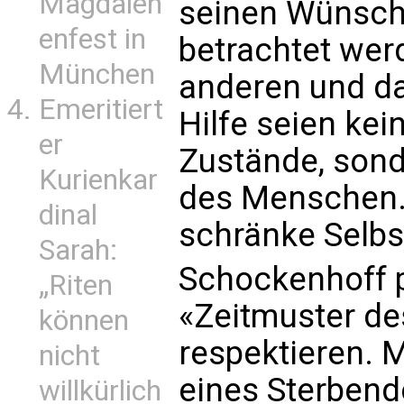
Magdalen
seinen Wünsche
enfest in
betrachtet wer
München
anderen und d
Emeritiert
Hilfe seien k
er
Zustände, son
Kurienkar
des Menschen.
dinal
schränke Selbs
Sarah:
Schockenhoff p
„Riten
«Zeitmuster de
können
respektieren. 
nicht
eines Sterbende
willkürlich