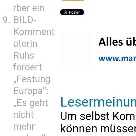
rber ein
BILD-
Komment
atorin
Ruhs
fordert
„Festung
Europa“:
Lesermeinu
„Es geht
nicht
Um selbst Kom
mehr
können müssen 