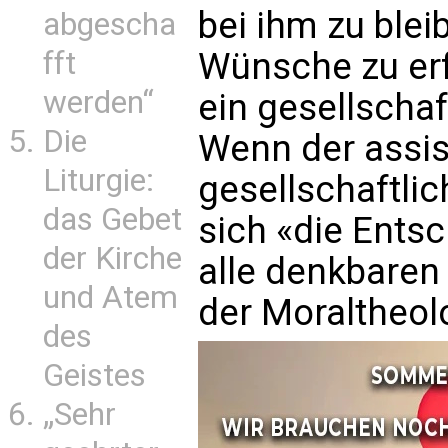
bei ihm zu blei
abgescha
Wünsche zu erf
fft
werden“
ein gesellschaf
Die
Wenn der assist
Liturgie:
gesellschaftli
das Gebet
sich «die Ents
der Kirche
alle denkbaren
und Atem
der Moraltheol
des
Geistes
„Sehr