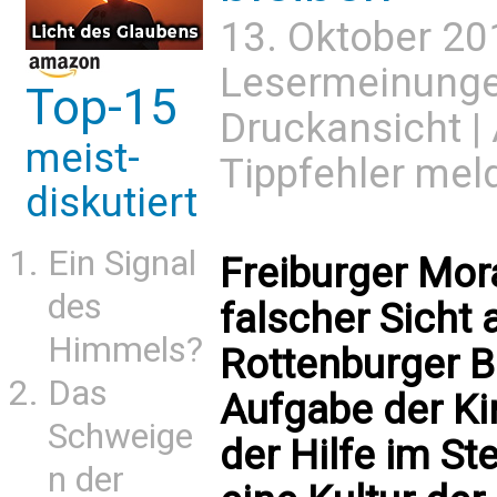
13. Oktober 20
Lesermeinung
Top-15
Druckansicht
|
meist-
Tippfehler mel
diskutiert
Ein Signal
Freiburger Mor
des
falscher Sicht 
Himmels?
Rottenburger Bi
Das
Aufgabe der Kir
Schweige
der Hilfe im St
n der