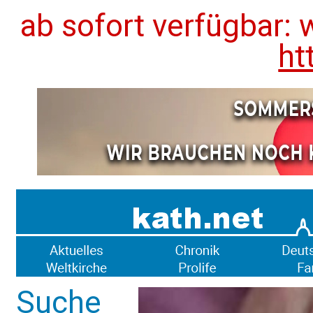
ab sofort verfügbar: 
ht
Suche