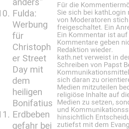
anders“
Für die Kommentiermög
Sie sich bei
kathLogin 
Fulda:
von Moderatoren stich
Werbung
freigeschaltet. Ein Anr
Ein Kommentar ist auf
für
Kommentare geben nic
Christoph
Redaktion wieder.
kath.net verweist in
er Street
Schreiben von Papst B
Day mit
Kommunikationsmittel 
sich daran zu orientie
dem
Medien mitzuteilen be
heiligen
religiöse Inhalte auf 
Medien zu setzen, sond
Bonifatius
und Kommunikationsst
Erdbeben
hinsichtlich Entscheid
zutiefst mit dem Eva
gefahr bei