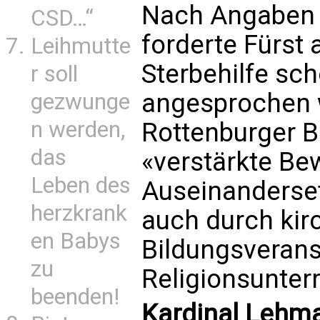
Nach Angaben 
CSD…“
forderte Fürst
Leihmutte
Sterbehilfe sch
r soll
angesprochen w
gezwunge
n werden,
Rottenburger Bi
das
«verstärkte Be
Leben des
Auseinanderse
herzkrank
auch durch kir
en Babys
Bildungsverans
zu
Religionsunterr
beenden!
Kardinal Lehman