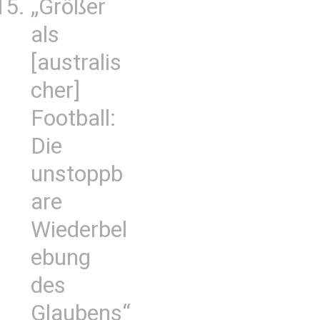
„Größer
als
[australis
cher]
Football:
Die
unstoppb
are
Wiederbel
ebung
des
Glaubens“