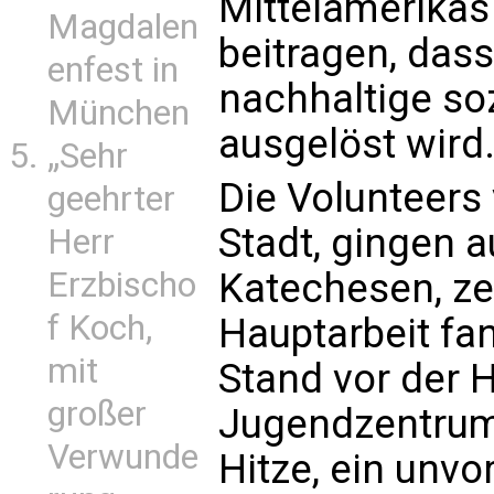
Mittelamerikas
Magdalen
beitragen, das
enfest in
nachhaltige s
München
ausgelöst wird
„Sehr
Die Volunteers 
geehrter
Stadt, gingen 
Herr
Katechesen, ze
Erzbischo
f Koch,
Hauptarbeit fa
mit
Stand vor der 
großer
Jugendzentrums
Verwunde
Hitze, ein unvo