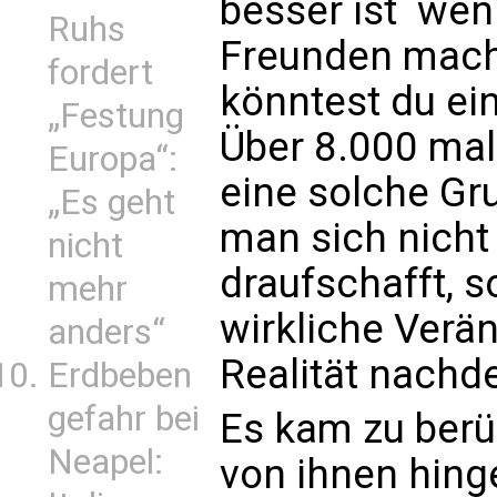
besser ist  we
Ruhs
Freunden mach
fordert
könntest du ei
„Festung
Über 8.000 mal
Europa“:
eine solche Gr
„Es geht
man sich nicht n
nicht
draufschafft, 
mehr
wirkliche Verä
anders“
Realität nachd
Erdbeben
gefahr bei
Es kam zu ber
Neapel:
von ihnen hin