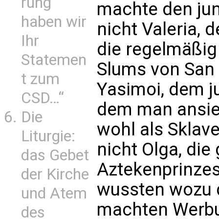
rung
machte den jun
haben wir
nicht Valeria, 
Ihr
die regelmäßig
Statemen
Slums von San 
t zum
Yasimoi, dem 
CSD…“
dem man ansieh
Die
wohl als Skla
Liturgie:
nicht Olga, die
das Gebet
Aztekenprinzes
der Kirche
wussten wozu di
und Atem
machten Werbun
des