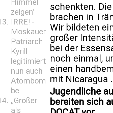
Himmel
schenkten. Die
zeigen'
brachen in Trä
IRRE! -
Wir bildeten ei
Moskauer
großer Intensit
Patriarch
bei der Essens
Kyrill
noch einmal, u
legitimiert
einen handbem
nun auch
mit Nicaragua ..
Atombom
Jugendliche a
be
„Größer
bereiten sich a
als
DOCAT vor