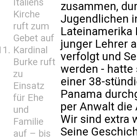
Italiens
zusammen, dur
Kirche
Jugendlichen i
ruft zum
Lateinamerika 
Gebet auf
junger Lehrer a
Kardinal
verfolgt und S
Burke ruft
werden - hatte 
zu
einer 38-stünd
Einsatz
Panama durchg
für Ehe
per Anwalt die
und
Wir sind extr
Familie
Seine Geschich
auf – bis