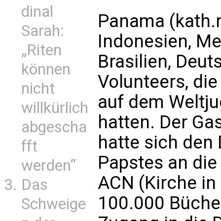
dinal
Panama (kath.n
Sarah:
Indonesien, Me
„Riten
Brasilien, Deut
können
Volunteers, di
nicht
auf dem Weltj
willkürlich
hatten. Der Gas
abgescha
hatte sich den
fft
Papstes an die
werden“
ACN (Kirche in
Das
100.000 Büche
Schweige