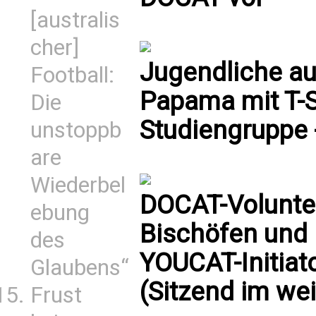
[australis
cher]
Jugendliche a
Football:
Papama mit T-S
Die
Studiengruppe - 
unstoppb
are
Wiederbel
DOCAT-Volunte
ebung
Bischöfen und P
des
YOUCAT-Initiat
Glaubens“
(Sitzend im w
Frust