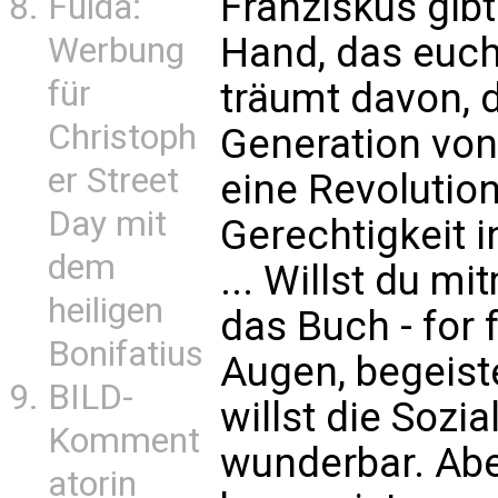
Franziskus gibt
Fulda:
Hand, das euch 
Werbung
für
träumt davon, 
Christoph
Generation von
er Street
eine Revolutio
Day mit
Gerechtigkeit 
dem
... Willst du m
heiligen
das Buch - for 
Bonifatius
Augen, begeist
BILD-
willst die Sozia
Komment
wunderbar. Abe
atorin