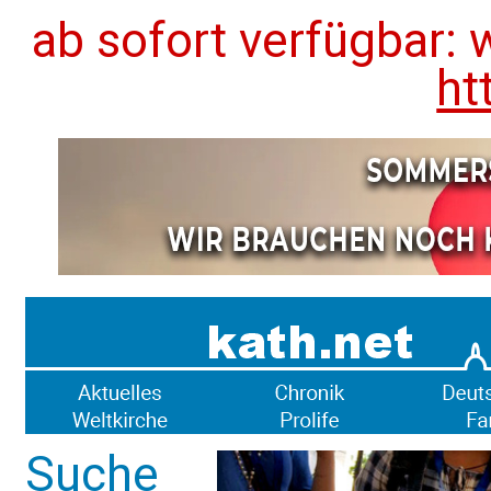
ab sofort verfügbar: 
ht
Suche