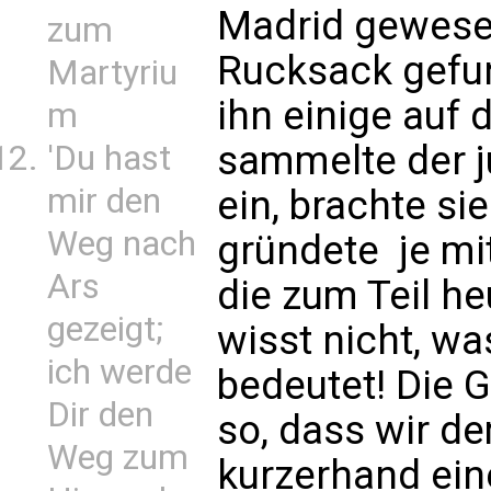
Madrid gewese
zum
Rucksack gefu
Martyriu
ihn einige auf 
m
sammelte der 
'Du hast
mir den
ein, brachte s
Weg nach
gründete  je m
Ars
die zum Teil he
gezeigt;
wisst nicht, w
ich werde
bedeutet! Die 
Dir den
so, dass wir d
Weg zum
kurzerhand ein