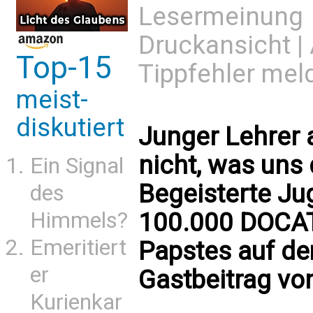
Lesermeinung
Druckansicht
|
Top-15
Tippfehler mel
meist-
diskutiert
Junger Lehrer a
nicht, was uns 
Ein Signal
Begeisterte Ju
des
100.000 DOCAT
Himmels?
Emeritiert
Papstes auf de
er
Gastbeitrag vo
Kurienkar