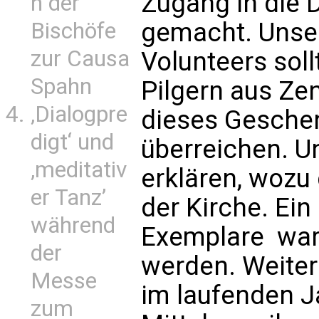
Zugang in die
n der
gemacht. Unser
Bischöfe
zur Causa
Volunteers sol
Spahn
Pilgern aus Ze
‚Dialogpre
dieses Geschen
digt‘ und
überreichen. Un
‚meditativ
erklären, wozu d
er Tanz’
der Kirche. Ein
während
Exemplare  wart
der
werden. Weite
Messe
im laufenden J
zum