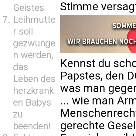
Stimme versag
Geistes
Leihmutte
r soll
gezwunge
n werden,
Kennst du sch
das
Papstes, den DO
Leben des
was man gegen
herzkrank
... wie man Ar
en Babys
Menschenrechte
zu
gerechte Gesell
beenden!