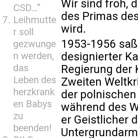
Wir sind froh, 
CSD…“
des Primas des
Leihmutte
wird.
r soll
1953-1956 saß 
gezwunge
designierter Ka
n werden,
das
Regierung der 
Leben des
Zweiten Weltkri
herzkrank
der polnische
en Babys
während des W
zu
er Geistlicher 
beenden!
Untergrundarme