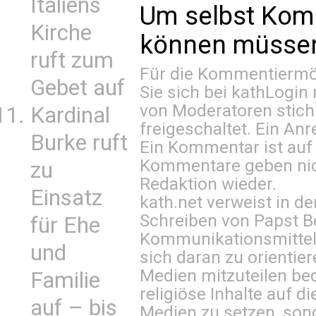
Italiens
Um selbst Kom
Kirche
können müssen 
ruft zum
Für die Kommentiermög
Gebet auf
Sie sich bei
kathLogin 
von Moderatoren stich
Kardinal
freigeschaltet. Ein Anr
Burke ruft
Ein Kommentar ist auf
Kommentare geben nic
zu
Redaktion wieder.
Einsatz
kath.net verweist in
Schreiben von Papst B
für Ehe
Kommunikationsmittel 
und
sich daran zu orientie
Medien mitzuteilen be
Familie
religiöse Inhalte auf 
auf – bis
Medien zu setzen, sond