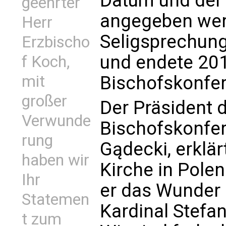
Datum und der 
geehrter
angegeben wer
Herr
Seligsprechun
Erzbischo
und endete 2019
f Koch,
Bischofskonfer
mit
großer
Der Präsident 
Verwunde
Bischofskonfer
rung
Gądecki, erklär
haben wir
Kirche in Polen
Ihr
er das Wunder 
Statemen
Kardinal Stefa
t zum