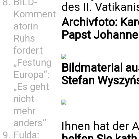
BILD-
des II. Vatikan
Komment
Archivfoto: Kar
atorin
Papst Johannes
Ruhs
fordert
„Festung
Bildmaterial a
Europa“:
Stefan Wyszyńs
„Es geht
nicht
mehr
anders“
Ihnen hat der A
Fulda:
helfen Sie kath