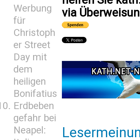
Werbung
via Überweisun
für
Christoph
er Street
Day mit
dem
heiligen
Bonifatius
Erdbeben
gefahr bei
Lesermeinu
Neapel: