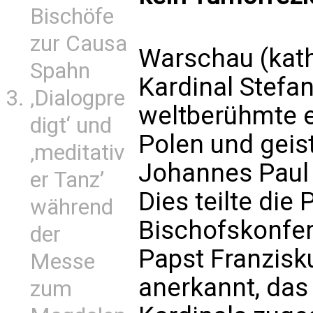
Bischöfe
zur Causa
Warschau (kath
Spahn
Kardinal Stefa
‚Dialogpre
weltberühmte 
digt‘ und
Polen und geis
‚meditativ
Johannes Paul I
er Tanz’
Dies teilte die
während
Bischofskonfe
der
Papst Franzisk
Messe
anerkannt, das
zum