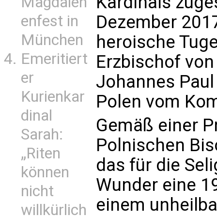
Kardinals zuge
Magdalen
Dezember 2017
enfest in
München
heroische Tuge
Emeritiert
Erzbischof von
er
Johannes Paul 
Kurienkar
Polen vom Kom
dinal
Gemäß einer P
Sarah:
Polnischen Bis
„Riten
das für die Se
können
Wunder eine 19
nicht
einem unheilba
willkürlich