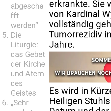
erkrankte. Sie
abgescha
von Kardinal W
fft
vollständig geh
werden“
Tumorrezidiv i
Die
Jahre.
Liturgie:
das Gebet
der Kirche
und Atem
des
Es wird in Kürz
Geistes
Heiligen Stuhls
„Sehr