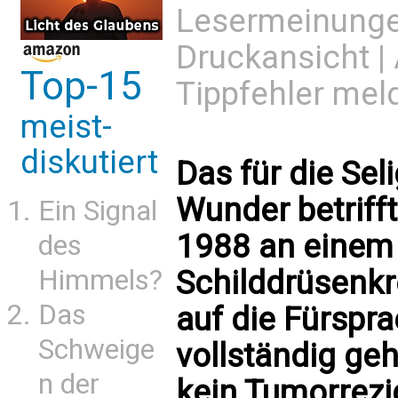
Lesermeinung
Druckansicht
|
Top-15
Tippfehler mel
meist-
diskutiert
Das für die Se
Wunder betrifft
Ein Signal
1988 an einem
des
Schilddrüsenkr
Himmels?
Das
auf die Fürspr
Schweige
vollständig geh
n der
kein Tumorrezid