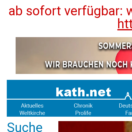
ab sofort verfügbar: 
ht
Suche