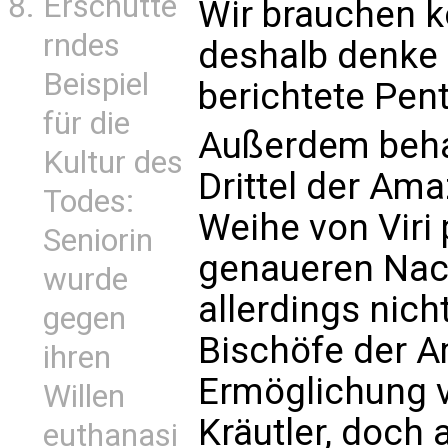
Erschütte
Wir brauchen 
rndes
deshalb denke i
Beispiel
berichtete Pent
für die
Außerdem behau
Kultur des
Drittel der Am
Todes:
Weihe von Viri 
Seniorin
genaueren Nach
wurde
allerdings nicht
gegen
Bischöfe der 
ihren
Ermöglichung v
Willen
Kräutler, doch
euthanasi