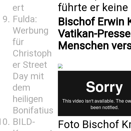
führte er keine
ert
Fulda:
Bischof Erwin K
Werbung
Vatikan-Presse
für
Menschen verst
Christoph
er Street
Day mit
dem
heiligen
Bonifatius
BILD-
Foto Bischof Kr