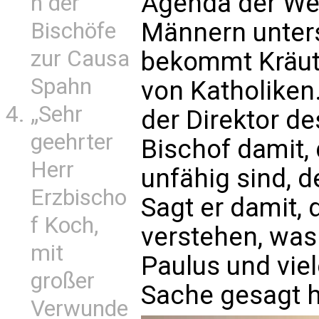
Agenda der We
n der
Männern unters
Bischöfe
zur Causa
bekommt Kräutle
Spahn
von Katholiken
„Sehr
der Direktor des
geehrter
Bischof damit,
Herr
unfähig sind, d
Erzbischo
Sagt er damit, 
f Koch,
verstehen, was 
mit
Paulus und viel
großer
Sache gesagt h
Verwunde