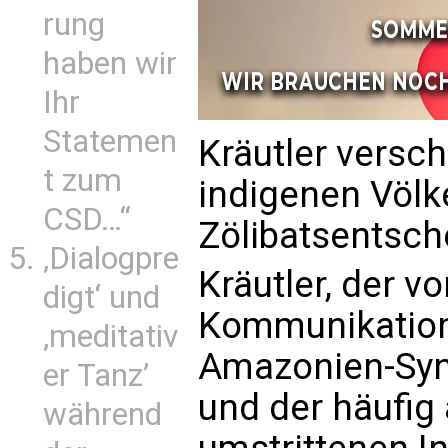
rung
haben wir
Ihr
Statemen
Kräutler versch
t zum
indigenen Völk
CSD…“
Zölibatsentsch
‚Dialogpre
Kräutler, der v
digt‘ und
Kommunikation
‚meditativ
Amazonien-Syn
er Tanz’
und der häufig
während