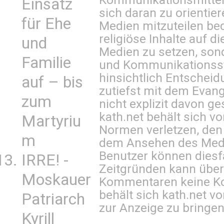
Einsatz
sich daran zu orientie
für Ehe
Medien mitzuteilen be
religiöse Inhalte auf 
und
Medien zu setzen, sond
Familie
und Kommunikationsst
hinsichtlich Entscheid
auf – bis
zutiefst mit dem Eva
zum
nicht explizit davon ge
kath.net behält sich v
Martyriu
Normen verletzen, den
m
dem Ansehen des Mediu
Benutzer können diesfa
IRRE! -
Zeitgründen kann über
Moskauer
Kommentaren keine Ko
behält sich kath.net vo
Patriarch
zur Anzeige zu bringen
Kyrill