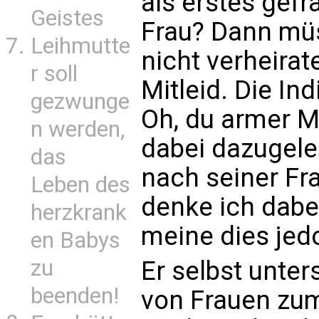
als erstes gefr
Geistes
Frau? Dann müs
Leihmutte
nicht verheirate
r soll
Mitleid. Die I
gezwunge
Oh, du armer 
n werden,
dabei dazugele
das
nach seiner Frau
Leben des
denke ich dabei
herzkrank
meine dies jed
en Babys
zu
Er selbst unte
beenden!
von Frauen zum 