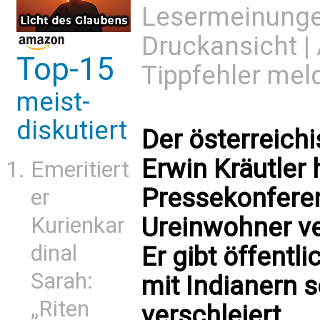
Lesermeinung
Druckansicht
|
Top-15
Tippfehler mel
meist-
diskutiert
Der österreichi
Erwin Kräutler 
Emeritiert
Pressekonferen
er
Ureinwohner ver
Kurienkar
dinal
Er gibt öffentli
Sarah:
mit Indianern 
„Riten
verschleiert