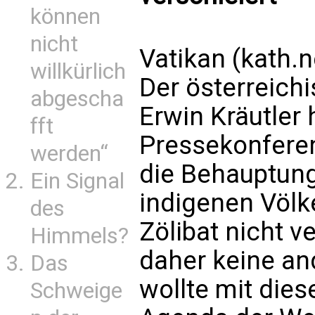
können
nicht
Vatikan (kath.n
willkürlich
Der österreichi
abgescha
Erwin Kräutler 
fft
Pressekonfere
werden“
die Behauptung 
Ein Signal
indigenen Völ
des
Zölibat nicht v
Himmels?
daher keine and
Das
wollte mit die
Schweige