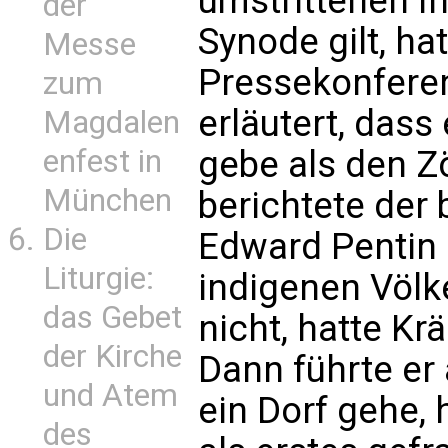
umstrittenen I
der
Synode gilt, ha
Messe
Pressekonferen
zum
erläutert, dass
Magdalen
gebe als den Zö
enfest in
München
berichtete der 
Die
Edward Pentin i
Liturgie:
indigenen Völk
das Gebet
nicht, hatte Kr
der Kirche
Dann führte er 
und Atem
ein Dorf gehe, 
des