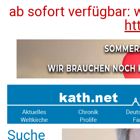
ab sofort verfügbar: 
ht
Suche