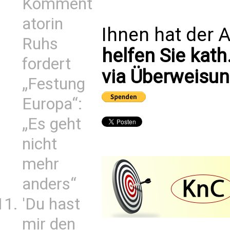
Komment
atorin
Ihnen hat der A
Ruhs
helfen Sie kath
fordert
via Überweisun
„Festung
Europa“:
„Es geht
nicht
mehr
anders“
'Du hast
mir den