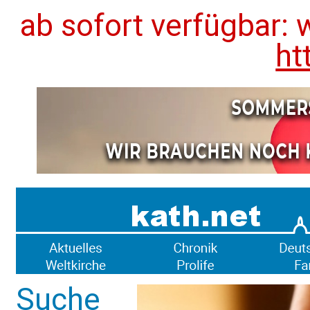
ab sofort verfügbar: 
ht
Suche