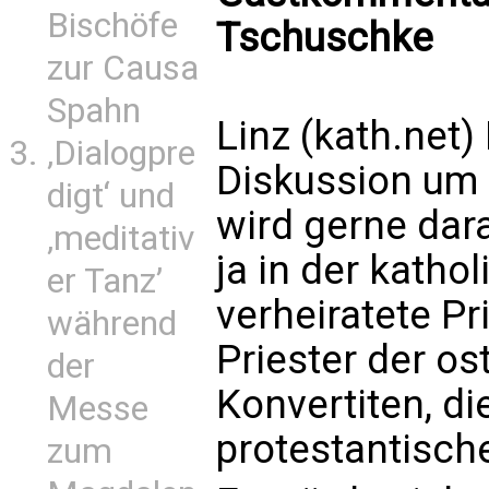
Bischöfe
Tschuschke
zur Causa
Spahn
Linz (kath.net)
‚Dialogpre
Diskussion um 
digt‘ und
wird gerne dar
‚meditativ
ja in der katho
er Tanz’
verheiratete Pri
während
Priester der os
der
Konvertiten, di
Messe
protestantisch
zum