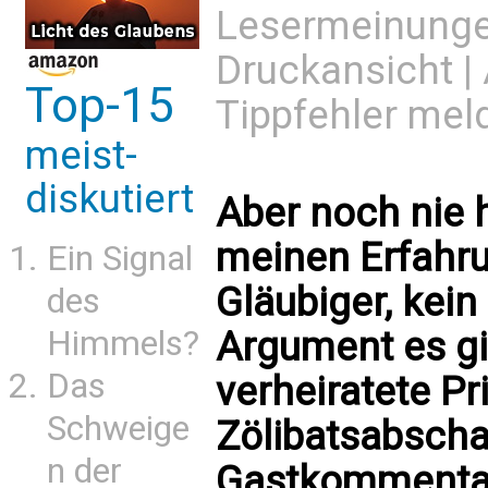
Lesermeinung
Druckansicht
|
Top-15
Tippfehler mel
meist-
diskutiert
Aber noch nie
meinen Erfahru
Ein Signal
Gläubiger, kein
des
Argument es g
Himmels?
Das
verheiratete Pri
Schweige
Zölibatsabscha
n der
Gastkommenta