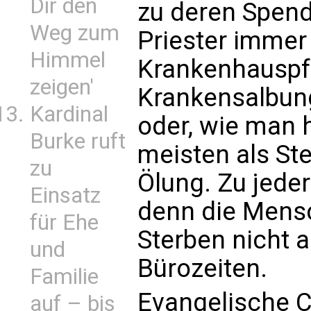
Dir den
zu deren Spend
Weg zum
Priester immer 
Himmel
Krankenhauspfa
zeigen'
Krankensalbun
Kardinal
oder, wie man h
Burke ruft
meisten als Ste
zu
Ölung. Zu jede
Einsatz
denn die Mensc
für Ehe
Sterben nicht 
und
Bürozeiten.
Familie
Evangelische C
auf – bis