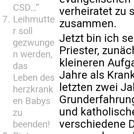
CSD…“
verheiratet zu
Leihmutte
zusammen.
r soll
Jetzt bin ich s
gezwunge
Priester, zunä
n werden,
kleineren Aufg
das
Jahre als Kran
Leben des
letzten zwei J
herzkrank
Grunderfahrung
en Babys
und katholische
zu
verschiedene Di
beenden!