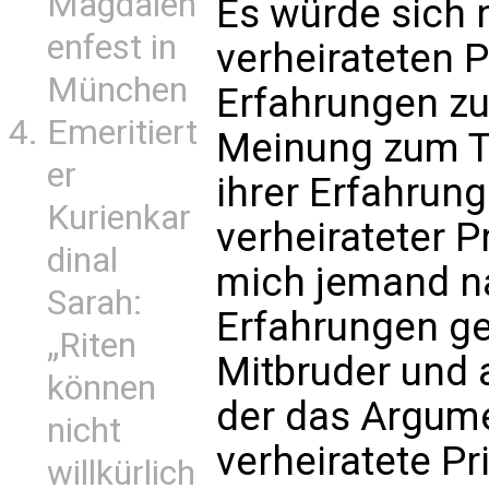
Magdalen
Es würde sich 
enfest in
verheirateten P
München
Erfahrungen zu
Emeritiert
Meinung zum T
er
ihrer Erfahrung
Kurienkar
verheirateter P
dinal
mich jemand n
Sarah:
Erfahrungen gef
„Riten
Mitbruder und a
können
der das Argume
nicht
verheiratete Pr
willkürlich