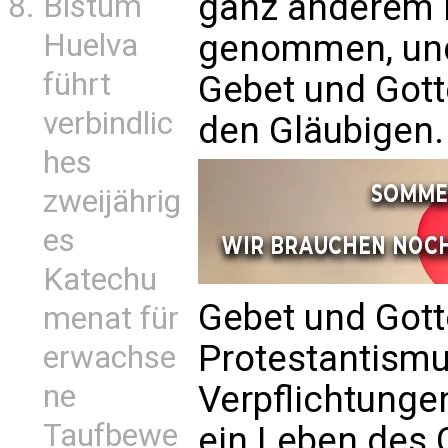
ganz anderem 
Bistum
genommen, und
Huelva
führt
Gebet und Gott
verbindlic
den Gläubigen.
hes
zweijährig
es
Katechu
Gebet und Gott
menat für
Protestantismus
erwachse
Verpflichtungen.
ne
Taufbewe
ein Leben des 