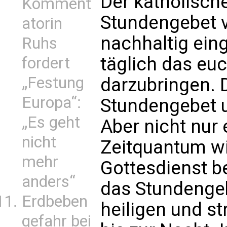
Der katholisch
Komment
Stundengebet v
atorin
nachhaltig ein
Ruhs
täglich das euc
fordert
„Festung
darzubringen. D
Europa“:
Stundengebet 
„Es geht
Aber nicht nur
nicht
Zeitquantum wi
mehr
Gottesdienst b
anders“
das Stundenge
Erdbeben
heiligen und st
gefahr bei