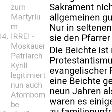
Sakrament nic
zum
allgemeinen gu
Martyriu
m
Nur in seltene
IRRE! -
sie den Pfarrer
Moskauer
Die Beichte ist
Patriarch
Protestantismu
Kyrill
evangelischer 
legitimiert
eine Beichte g
nun auch
neun Jahren als
Atombom
waren es einig
be
zu familienunfr