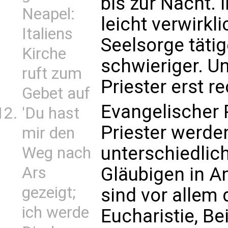
bis zur Nacht. 
Neapel:
leicht verwirkl
Italiens
Seelsorge tätig
Kirche
schwieriger. Un
ruft zum
Priester erst re
Gebet auf
Evangelischer 
'Du hast
Priester werde
mir den
unterschiedlic
Weg nach
Gläubigen in 
Ars
gezeigt;
sind vor allem
ich werde
Eucharistie, B