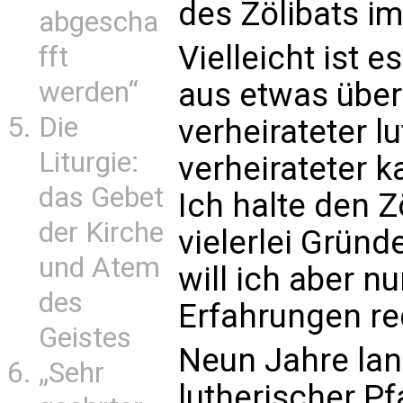
des Zölibats i
abgescha
Vielleicht ist 
fft
aus etwas über
werden“
Die
verheirateter l
Liturgie:
verheirateter k
das Gebet
Ich halte den Z
der Kirche
vielerlei Gründ
und Atem
will ich aber n
des
Erfahrungen re
Geistes
Neun Jahre lan
„Sehr
lutherischer Pfa