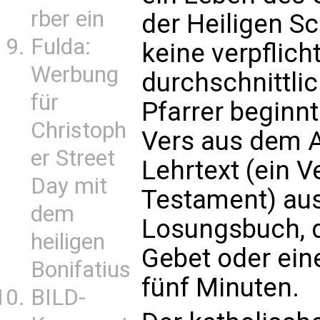
rber ein
der Heiligen Sc
Fulda:
keine verpflich
Werbung
durchschnittli
für
Pfarrer beginn
Christoph
Vers aus dem A
er Street
Lehrtext (ein 
Day mit
Testament) au
dem
Losungsbuch, d
heiligen
Gebet oder ein
Bonifatius
fünf Minuten.
BILD-