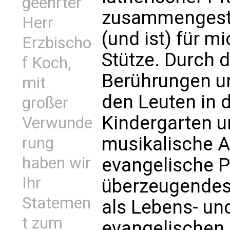
geehrter
zusammengesti
Herr
(und ist) für m
Erzbischo
Stütze. Durch d
f Koch,
Berührungen u
mit
den Leuten in 
großer
Kindergarten u
Verwunde
musikalische A
rung
haben wir
evangelische Pf
Ihr
überzeugendes 
Statemen
als Lebens- un
t zum
evangelischen P