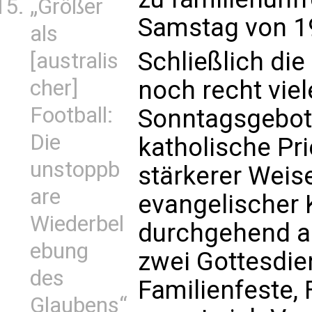
„Größer
Samstag von 19
als
Schließlich die
[australis
noch recht vie
cher]
Football:
Sonntagsgebot d
Die
katholische Pri
unstoppb
stärkerer Weise
are
evangelischer 
Wiederbel
durchgehend a
ebung
zwei Gottesdie
des
Familienfeste,
Glaubens“