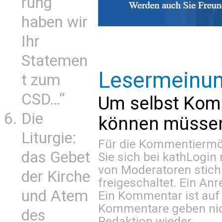
rung
haben wir
Ihr
Statemen
Lesermeinu
t zum
CSD…“
Um selbst Kom
Die
können müssen 
Liturgie:
Für die Kommentiermög
das Gebet
Sie sich bei
kathLogin 
von Moderatoren stich
der Kirche
freigeschaltet. Ein Anr
und Atem
Ein Kommentar ist auf
Kommentare geben nic
des
Redaktion wieder.