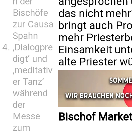
angesprochen u
n der
das nicht mehr?
Bischöfe
zur Causa
bringt auch Pr
Spahn
mehr Priesterb
‚Dialogpre
Einsamkeit unt
digt‘ und
alte Priester w
‚meditativ
er Tanz’
während
der
Bischof Marke
Messe
zum