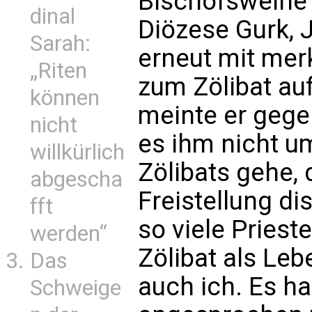
Bischofsweihe 
dinal
Diözese Gurk, 
Sarah:
erneut mit me
„Riten
zum Zölibat au
können
meinte er geg
nicht
es ihm nicht u
willkürlich
Zölibats gehe, 
abgescha
Freistellung di
fft
so viele Prieste
werden“
Zölibat als Le
Das
auch ich. Es h
Schweige