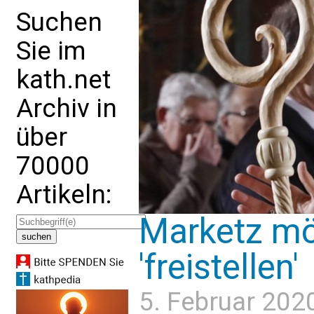
Suchen
Sie im
kath.net
Archiv in
über
70000
Artikeln:
Marketz mö
'freistellen'
5. Februar 202