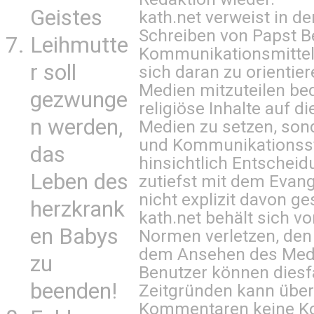
Geistes
kath.net verweist in
Schreiben von Papst B
Leihmutte
Kommunikationsmittel 
r soll
sich daran zu orientie
Medien mitzuteilen be
gezwunge
religiöse Inhalte auf 
n werden,
Medien zu setzen, sond
und Kommunikationsst
das
hinsichtlich Entscheid
Leben des
zutiefst mit dem Eva
nicht explizit davon ge
herzkrank
kath.net behält sich v
en Babys
Normen verletzen, den
dem Ansehen des Mediu
zu
Benutzer können diesfa
beenden!
Zeitgründen kann über
Kommentaren keine Ko