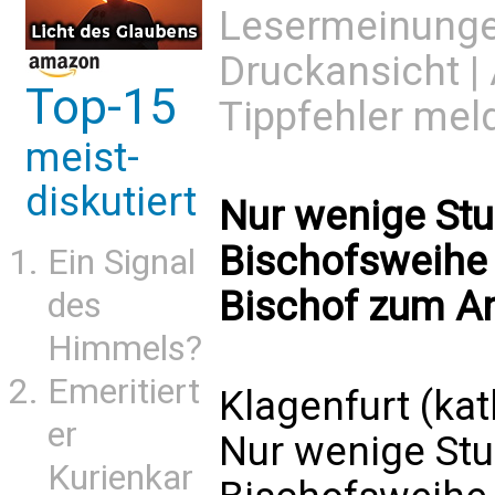
Lesermeinung
Druckansicht
|
Top-15
Tippfehler mel
meist-
diskutiert
Nur wenige St
Bischofsweihe 
Ein Signal
Bischof zum Ang
des
Himmels?
Emeritiert
Klagenfurt (kat
er
Nur wenige Stu
Kurienkar