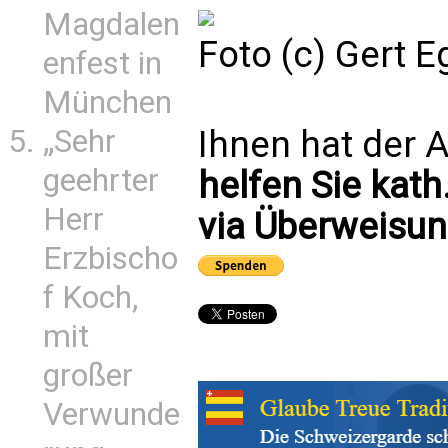
Magdalen
Foto (c) Gert 
enfest in
München
Ihnen hat der A
„Sehr
geehrter
helfen Sie kath
Herr
via Überweisun
Erzbischo
f Koch,
mit
großer
Verwunde