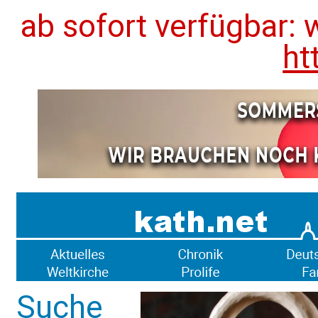
ab sofort verfügbar: 
ht
Suche