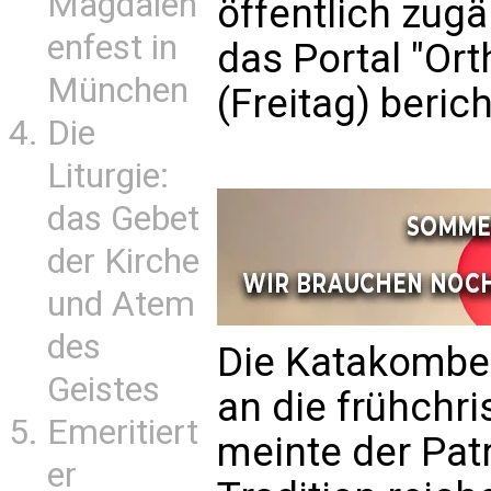
Magdalen
öffentlich zug
enfest in
das Portal "O
München
(Freitag) berich
Die
Liturgie:
das Gebet
der Kirche
und Atem
des
Die Katakomben
Geistes
an die frühchri
Emeritiert
meinte der Patr
er