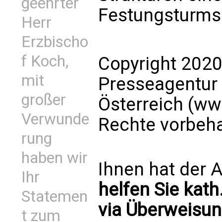
geehrter
Festungsturms 
Herr
Erzbischo
f Koch,
Copyright 2020
mit
Presseagentur
großer
Österreich (ww
Verwunde
Rechte vorbeha
rung
haben wir
Ihnen hat der A
Ihr
helfen Sie kath
Statemen
via Überweisun
t zum