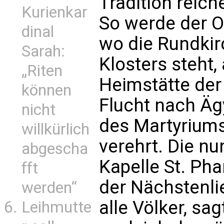
Tradition reich
Kurienkar
So werde der O
dinal
wo die Rundkir
Sarah:
Klosters steht
„Riten
Heimstätte der
können
Flucht nach Ägy
nicht
des Martyriums
willkürlich
verehrt. Die nu
abgescha
Kapelle St. Pha
fft
der Nächstenli
werden“
alle Völker, sa
Leihmutte