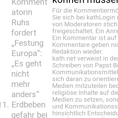
Komment
Für die Kommentiermög
atorin
Sie sich bei
kathLogin 
Ruhs
von Moderatoren stich
freigeschaltet. Ein Anr
fordert
Ein Kommentar ist auf
„Festung
Kommentare geben nic
Redaktion wieder.
Europa“:
kath.net verweist in
„Es geht
Schreiben von Papst B
Kommunikationsmittel 
nicht
sich daran zu orientie
mehr
Medien mitzuteilen be
religiöse Inhalte auf 
anders“
Medien zu setzen, sond
Erdbeben
und Kommunikationsst
hinsichtlich Entscheid
gefahr bei