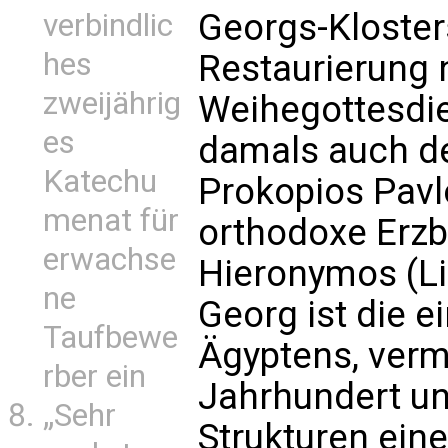
Georgs-Kloste
verbindlic
hes
Restaurierung 
zweijährig
Weihegottesdie
es
damals auch de
Katechu
Prokopios Pavl
menat für
orthodoxe Erzb
erwachse
Hieronymos (Li
ne
Georg ist die e
Taufbewe
Ägyptens, verm
rber ein
Jahrhundert un
„Sehr
Strukturen ein