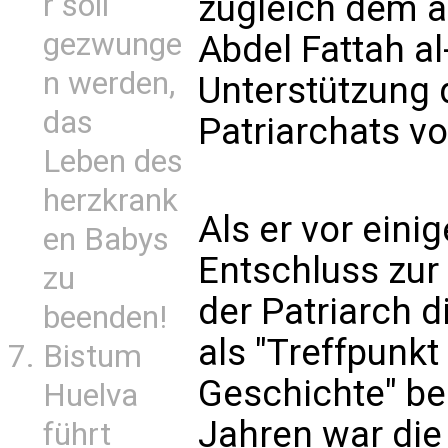
r soll
zugleich dem ä
gezwunge
Abdel Fattah al
n werden,
Unterstützung 
das
Patriarchats v
Leben des
herzkrank
Als er vor ein
en Babys
Entschluss zur
zu
der Patriarch 
beenden!
als "Treffpunkt
Bistum
Geschichte" be
Huelva
Jahren war die
führt