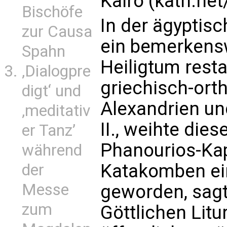
Kairo (kath.net
Bischöfe
In der ägyptisc
zur Causa
ein bemerkensw
Spahn
Heiligtum resta
‚Dialogpre
griechisch-ort
digt‘ und
Alexandrien un
‚meditativ
II., weihte dies
er Tanz’
Phanourios-Kap
während
Katakomben ein
der
Messe
geworden, sagt
zum
Göttlichen Litu