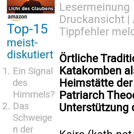
Lesermeinung
Druckansicht
|
Top-15
Tippfehler mel
meist-
diskutiert
Örtliche Tradit
Katakomben al
Ein Signal
Heimstätte der 
des
Himmels?
Patriarch Theod
Das
Unterstützung d
Schweige
n der