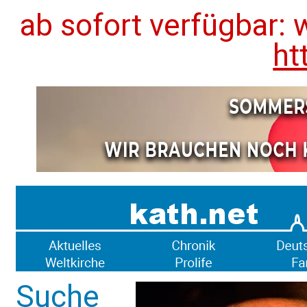
ab sofort verfügbar: 
ht
Suche