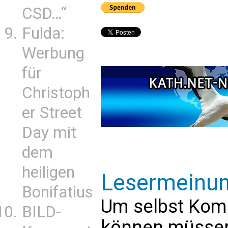
CSD…“
Fulda:
Werbung
für
Christoph
er Street
Day mit
dem
heiligen
Lesermeinu
Bonifatius
Um selbst Kom
BILD-
können müssen 