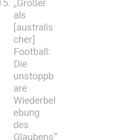
„Größer
als
[australis
cher]
Football:
Die
unstoppb
are
Wiederbel
ebung
des
Glaubens“