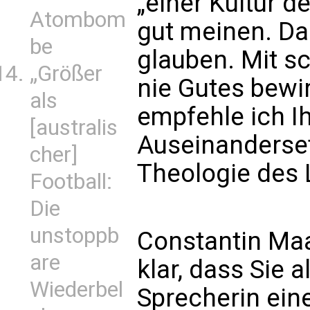
„einer Kultur d
Atombom
gut meinen. Das
be
glauben. Mit sc
„Größer
nie Gutes bewir
als
empfehle ich I
[australis
Auseinanderse
cher]
Theologie des L
Football:
Die
unstoppb
Constantin Maas
are
klar, dass Sie 
Wiederbel
Sprecherin ein