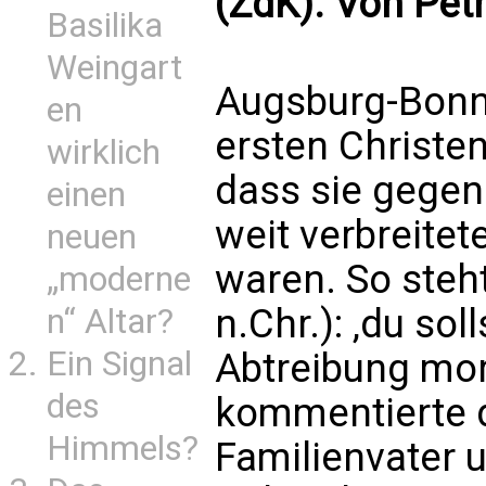
(ZdK). Von Pet
Basilika
Weingart
Augsburg-Bonn (
en
ersten Christe
wirklich
dass sie gegen
einen
weit verbreitet
neuen
waren. So steht
„moderne
n.Chr.): ‚du sol
n“ Altar?
Ein Signal
Abtreibung mord
des
kommentierte 
Himmels?
Familienvater u