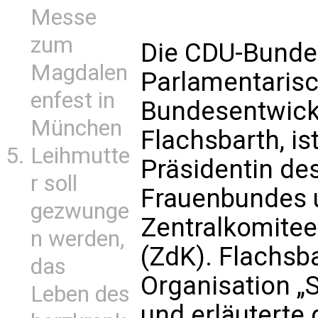
Messe
zum
Die CDU-Bunde
Magdalen
Parlamentarisc
enfest in
Bundesentwick
München
Flachsbarth, is
Leihmutte
Präsidentin de
r soll
Frauenbundes u
gezwunge
Zentralkomitee
n werden,
(ZdK). Flachsba
das
Organisation „
Leben des
und erläuterte 