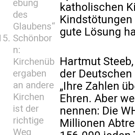
ebung
katholischen K
des
Kindstötungen i
Glaubens“
gute Lösung ha
Schönbor
n:
Hartmut Steeb,
Kirchenüb
der Deutschen 
ergaben
„Ihre Zahlen üb
an andere
Kirchen
Ehren. Aber we
ist der
nennen: Die W
richtige
Millionen Abtre
Weg