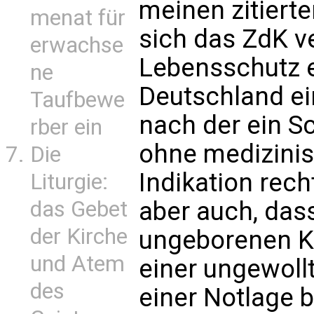
meinen zitiert
menat für
sich das ZdK v
erwachse
Lebensschutz e
ne
Deutschland ei
Taufbewe
nach der ein 
rber ein
ohne medizinis
Die
Indikation rech
Liturgie:
aber auch, das
das Gebet
der Kirche
ungeborenen K
und Atem
einer ungewoll
des
einer Notlage 