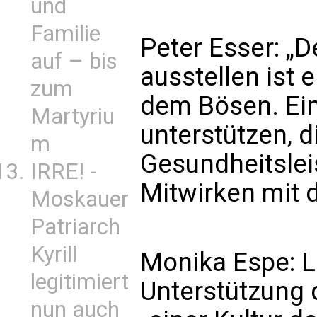
und
Familie
Peter Esser: „
auf – bis
ausstellen ist 
zum
dem Bösen. Ein
Martyriu
unterstützen, d
m
Gesundheitsleis
IRRE! -
Mitwirken mit 
Moskauer
Patriarch
Kyrill
Monika Espe: Le
legitimiert
Unterstützung 
nun auch