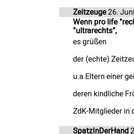
Zeitzeuge
26. Jun
Wenn pro life "rech
"ultrarechts",
es grüßen
der (echte) Zeitze
u.a.Eltern einer g
deren kindliche F
ZdK-Mitglieder in 
SpatzInDerHand
2