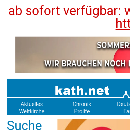
ab sofort verfügbar: 
ht
Suche