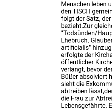
Menschen leben un
den TISCH gemei
folgt der Satz, de
bezieht.Zur gleic
"Todsünden/Haupts
Ehebruch, Glauben
artificialis" hinzu
erfolgte der Kirc
öffentlicher Kirc
verlangt, bevor d
Büßer absolviert 
sieht die Exkommu
abtreiben lässt,de
die Frau zur Abtr
Lebensgefährte, El