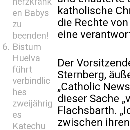
herzkrank
katholische Chri
en Babys
die Rechte von
zu
eine verantwort
beenden!
Bistum
Huelva
Der Vorsitzen
führt
Sternberg, äuß
verbindlic
„Catholic News 
hes
dieser Sache „v
zweijährig
Flachsbarth. „
es
zwischen ihren
Katechu