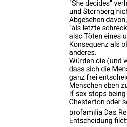
"She decides" ver
und Sternberg nic
Abgesehen davon,
"als letzte schrec
also Töten eines 
Konsequenz als ok
anderes.
Würden die (und wi
dass sich die Me
ganz frei entschei
Menschen eben zu 
If sex stops being
Chesterton oder s
profamilia Das Re
Entscheidung file