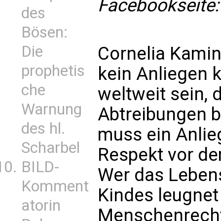
Facebookseite:
des
Bösen:
Die
Cornelia Kamins
prophetis
kein Anliegen 
che
weltweit sein, 
Warnung
Abtreibungen bi
des hl.
muss ein Anlie
Scharbel
Respekt vor d
BILD-
Wer das Leben
Komment
Kindes leugnet
atorin
Menschenrecht 