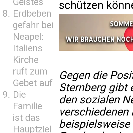
Geistes
schützen könne
Erdbeben
gefahr bei
Neapel:
Italiens
Kirche
ruft zum
Gegen die Posi
Gebet auf
Sternberg gibt 
Die
den sozialen N
Familie
verschiedenen 
ist das
beispielsweise 
Hauptziel