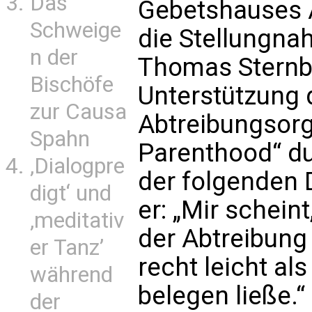
Das
Gebetshauses A
Schweige
die Stellungna
n der
Thomas Sternbe
Bischöfe
Unterstützung 
zur Causa
Abtreibungsorg
Spahn
Parenthood“ du
‚Dialogpre
der folgenden 
digt‘ und
er: „Mir schein
‚meditativ
der Abtreibung
er Tanz’
recht leicht a
während
belegen ließe.“
der