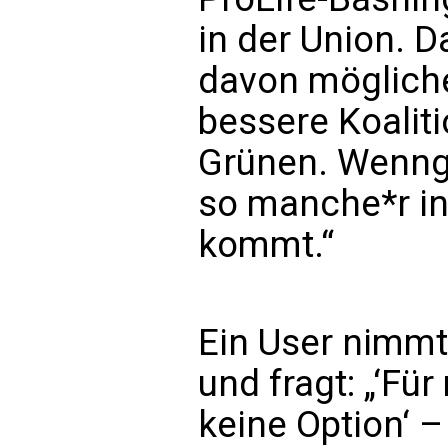
in der Union. D
davon möglicher
bessere Koalit
Grünen. Wenng
so manche*r i
kommt.“
Ein User nimmt
und fragt: „‘Fü
keine Option‘ –