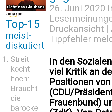
26. Juni 2020 
Lesermeinung
Top-15
Druckansicht
|
meist-
Tippfehler mel
diskutiert
Streit
In den Soziale
kocht
viel Kritik an 
hoch:
Positionen von
Braucht
(CDU/Präsident
die
Frauenbund) u
barocke