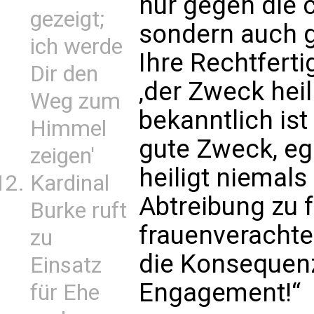
nur gegen die 
gezeigt;
sondern auch 
ich werde
Ihre Rechtfert
Dir den
‚der Zweck heil
Weg zum
bekanntlich ist
Himmel
gute Zweck, eg
zeigen'
heiligt niemals
Kardinal
Abtreibung zu 
Burke ruft
frauenverachte
zu
die Konsequenz
Einsatz
Engagement!“
für Ehe