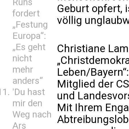
Ruhs
Geburt opfert, 
fordert
völlig unglaubw
„Festung
Europa“:
„Es geht
Christiane Lam
nicht
„Christdemokra
mehr
Leben/Bayern“:
anders“
Mitglied der C
'Du hast
und Landesvors
mir den
Mit Ihrem Enga
Weg nach
Abtreibungslob
Ars