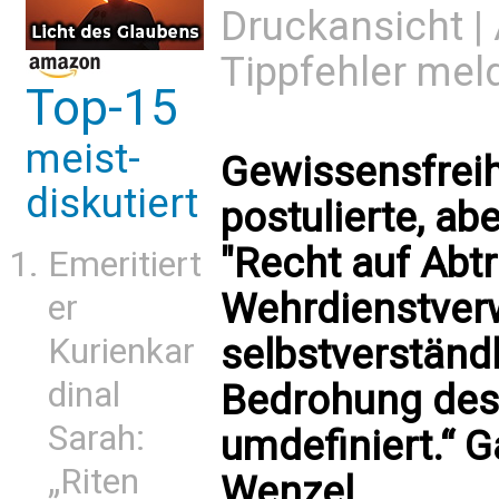
Druckansicht
|
Tippfehler mel
Top-15
meist-
Gewissensfreih
diskutiert
postulierte, ab
"Recht auf Abt
Emeritiert
Wehrdienstver
er
selbstverständli
Kurienkar
dinal
Bedrohung des
Sarah:
umdefiniert.“ 
„Riten
Wenzel