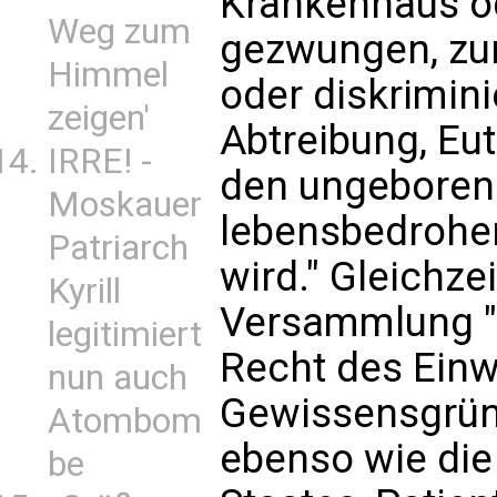
Krankenhaus od
Weg zum
gezwungen, zu
Himmel
oder diskrimini
zeigen'
Abtreibung, Eu
IRRE! -
den ungebore
Moskauer
lebensbedrohe
Patriarch
wird." Gleichze
Kyrill
Versammlung "d
legitimiert
Recht des Ein
nun auch
Gewissensgründ
Atombom
ebenso wie die
be