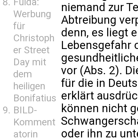
Fulda:
niemand zur Te
Werbung
Abtreibung verpf
für
denn, es liegt 
Christoph
Lebensgefahr o
er Street
gesundheitlich
Day mit
vor (Abs. 2). 
dem
für die in Deut
heiligen
erklärt ausdrüc
Bonifatius
können nicht 
BILD-
Schwangersch
Komment
oder ihn zu unt
atorin