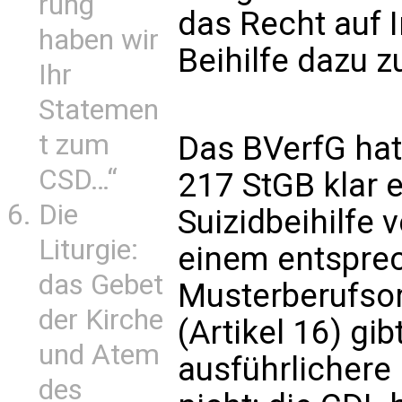
rung
das Recht auf
haben wir
Beihilfe dazu z
Ihr
Statemen
t zum
Das BVerfG hat
CSD…“
217 StGB klar e
Die
Suizidbeihilfe
Liturgie:
einem entsprec
das Gebet
Musterberufso
der Kirche
(Artikel 16) gib
und Atem
ausführlichere
des