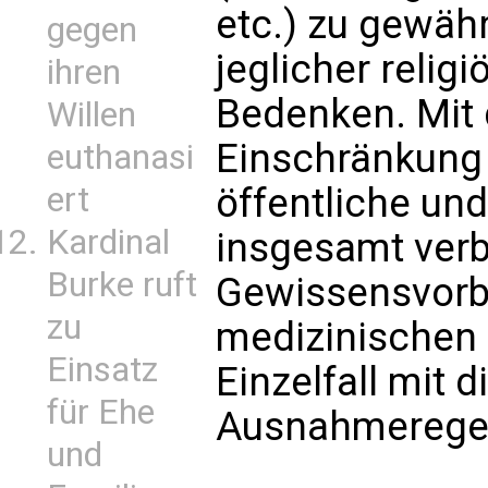
etc.) zu gewäh
gegen
jeglicher relig
ihren
Bedenken. Mit 
Willen
Einschränkung 
euthanasi
öffentliche und
ert
Kardinal
insgesamt verb
Burke ruft
Gewissensvorbe
zu
medizinischen 
Einsatz
Einzelfall mit 
für Ehe
Ausnahmeregel
und