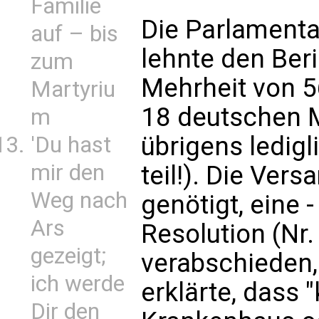
Familie
Die Parlament
auf – bis
lehnte den Beri
zum
Mehrheit von 5
Martyriu
18 deutschen 
m
übrigens ledig
'Du hast
mir den
teil!). Die Ver
Weg nach
genötigt, eine -
Ars
Resolution (Nr
gezeigt;
verabschieden, 
ich werde
erklärte, dass 
Dir den