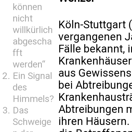
können
nicht
Köln-Stuttgart 
willkürlich
vergangenen J
abgescha
Fälle bekannt, 
fft
Krankenhäuser
werden“
aus Gewissens
Ein Signal
bei Abtreibung
des
Krankenhausträ
Himmels?
Abtreibungen m
Das
ihren Häusern. 
Schweige