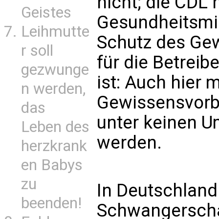
nicht; die CDL 
Geistes
Gesundheitsmi
Leihmutte
Schutz des Ge
r soll
für die Betreib
gezwunge
ist: Auch hier 
n werden,
Gewissensvorbe
das
unter keinen U
Leben des
werden.
herzkrank
en Babys
zu
In Deutschland
beenden!
Schwangerscha