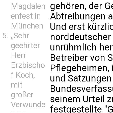
gehören, der G
Magdalen
Abtreibungen 
enfest in
Und erst kürzlic
München
„Sehr
norddeutscher 
geehrter
unrühmlich her
Herr
Betreiber von 
Erzbischo
Pflegeheimen, 
f Koch,
und Satzungen
mit
Bundesverfassu
großer
seinem Urteil 
Verwunde
festgestellte "