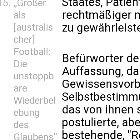
Staates, Patie
„Größer
rechtmäßiger 
als
zu gewährleiste
[australis
cher]
Football:
Befürworter de
Die
Auffassung, da
unstoppb
Gewissensvorb
are
Selbstbestimmu
Wiederbel
das von ihnen 
ebung
postulierte, ab
des
bestehende, "R
Glaubens“