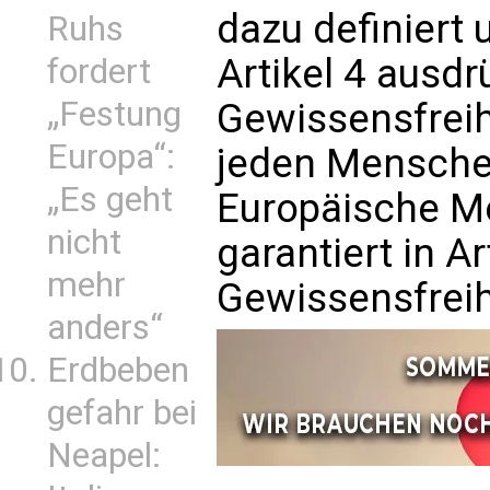
dazu definiert
Ruhs
Artikel 4 ausdr
fordert
„Festung
Gewissensfreih
Europa“:
jeden Mensche
„Es geht
Europäische M
nicht
garantiert in Ar
mehr
Gewissensfreih
anders“
Erdbeben
gefahr bei
Neapel: