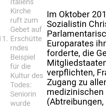
Italiens
Kirche
Im Oktober 2010
ruft zum
Sozialistin Chr
Gebet auf
Parlamentaris
Erschütte
Europarates ihr
rndes
forderte, die 
Beispiel
Mitgliedstaate
für die
verpflichten, 
Kultur des
Zugang zu alle
Todes:
medizinischen 
Seniorin
(Abtreibungen, 
wurde