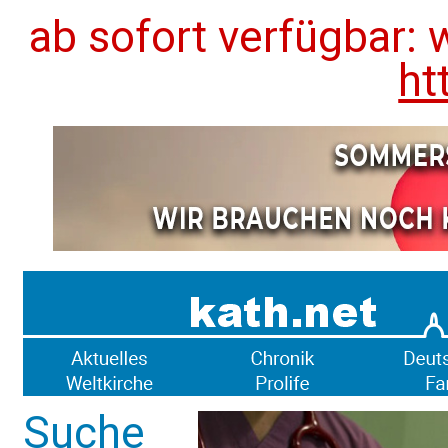
ab sofort verfügbar: 
ht
Suche