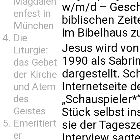
Magdalen
w/m/d – Geschl
enfest in
biblischen Zeit
München
im Bibelhaus zu
Die
Jesus wird von
Liturgie:
1990 als Sabr
das Gebet
dargestellt. Sc
der Kirche
Internetseite 
und Atem
„Schauspieler*“
des
Geistes
Stück selbst in
Emeritiert
sie der Tagesz
er
Interview sagte.