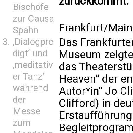
zurückkommt.
Bischöfe
zur Causa
Frankfurt/Main 
Spahn
Das Frankfurte
‚Dialogpre
digt‘ und
Museum zeigte
‚meditativ
das Theaterstü
er Tanz’
Heaven“ der en
während
Autor*in“ Jo Cl
der
Clifford) in de
Messe
Erstaufführung.
zum
Begleitprogram