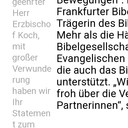
geehrter
Frankfurter Bib
Herr
Trägerin des B
Erzbischo
Mehr als die H
f Koch,
Bibelgesellsch
mit
großer
Evangelischen
Verwunde
die auch das Bi
rung
unterstützt. „
haben wir
froh über die 
Ihr
Partnerinnen“,
Statemen
t zum