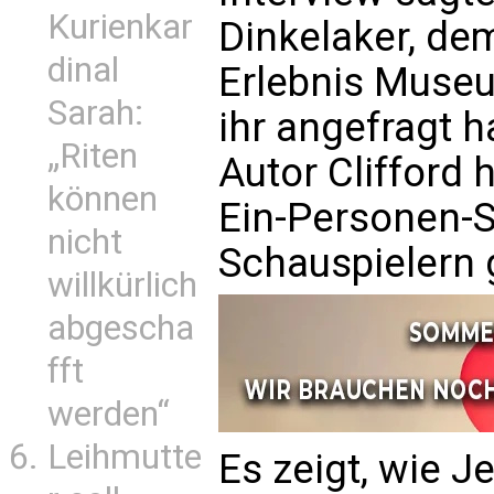
Kurienkar
Dinkelaker, de
dinal
Erlebnis Museu
Sarah:
ihr angefragt 
„Riten
Autor Clifford
können
Ein-Personen-S
nicht
Schauspielern 
willkürlich
abgescha
fft
werden“
Leihmutte
Es zeigt, wie J