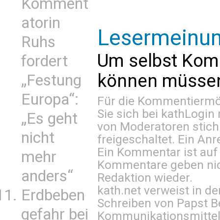
Komment
atorin
Lesermeinu
Ruhs
Um selbst Kom
fordert
können müssen 
„Festung
Europa“:
Für die Kommentiermög
Sie sich bei
kathLogin 
„Es geht
von Moderatoren stich
nicht
freigeschaltet. Ein Anr
Ein Kommentar ist auf
mehr
Kommentare geben nic
anders“
Redaktion wieder.
kath.net verweist in
Erdbeben
Schreiben von Papst B
gefahr bei
Kommunikationsmittel 