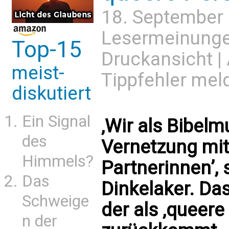
18. September
Lesermeinung
Top-15
Druckansicht
|
meist-
Tippfehler mel
diskutiert
Ein Signal
‚Wir als Bibelm
des
Vernetzung mi
Himmels?
Partnerinnen’, 
Das
Dinkelaker. Das
Schweige
der als ‚queere
n der