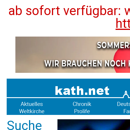
ab sofort verfügbar: 
ht
Suche