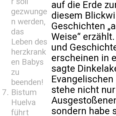
r soll
auf die Erde z
gezwunge
diesem Blickwin
n werden,
Geschichten „
das
Weise“ erzählt
Leben des
und Geschichte
herzkrank
erscheinen in 
en Babys
sagte Dinkelak
zu
Evangelischen 
beenden!
stehe nicht nur
Bistum
Ausgestoßenen
Huelva
sondern habe si
führt