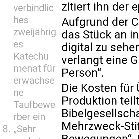
zitiert ihn der 
verbindlic
hes
Aufgrund der 
zweijährig
das Stück an i
es
digital zu sehe
Katechu
verlangt eine G
menat für
Person“.
erwachse
Die Kosten für
ne
Produktion teil
Taufbewe
Bibelgesellsch
rber ein
Mehrzweck-Stif
„Sehr
Bewegungen“. 