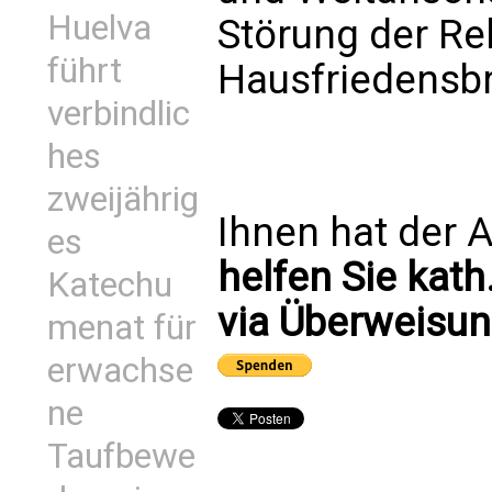
Huelva
Störung der Re
führt
Hausfriedensbr
verbindlic
hes
zweijährig
Ihnen hat der A
es
helfen Sie kath
Katechu
via Überweisun
menat für
erwachse
ne
Taufbewe