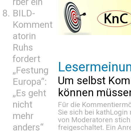
rber ein
BILD-
Komment
atorin
Ruhs
fordert
Lesermeinu
„Festung
Um selbst Kom
Europa“:
können müssen 
„Es geht
nicht
Für die Kommentiermög
Sie sich bei
kathLogin 
mehr
von Moderatoren stich
anders“
freigeschaltet. Ein Anr