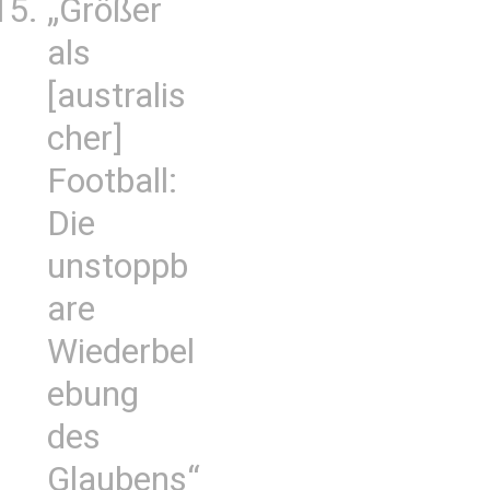
„Größer
als
[australis
cher]
Football:
Die
unstoppb
are
Wiederbel
ebung
des
Glaubens“