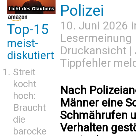
Polizei
10. Juni 2026 
Top-15
Lesermeinung
meist-
Druckansicht
|
diskutiert
Tippfehler mel
Streit
kocht
Nach Polizeian
hoch:
Männer eine S
Braucht
Schmährufen u
die
Verhalten gest
barocke