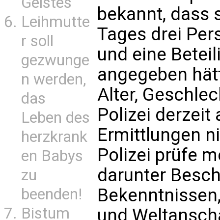
Geistes
bekannt, dass 
Leihmutte
Tages drei Pers
r soll
und eine Beteil
gezwunge
angegeben hät
n werden,
Alter, Geschle
das
Polizei derzeit
Leben des
Ermittlungen n
herzkrank
Polizei prüfe m
en Babys
darunter Besc
zu
Bekenntnissen
beenden!
Bistum
und Weltansch