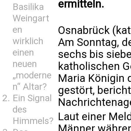
ermitteln.
Basilika
Weingart
Osnabrück (kat
en
wirklich
Am Sonntag, de
einen
sechs bis sieb
neuen
katholischen Go
„moderne
Maria Königin 
n“ Altar?
gestört, berich
Ein Signal
Nachrichtenag
des
Laut einer Meld
Himmels?
Männer währen