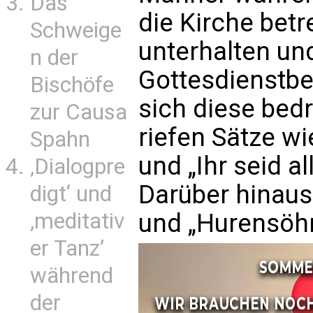
Das
die Kirche betr
Schweige
unterhalten un
n der
Gottesdienstbe
Bischöfe
sich diese bedr
zur Causa
riefen Sätze wi
Spahn
und „Ihr seid 
‚Dialogpre
Darüber hinaus
digt‘ und
‚meditativ
und „Hurensöh
er Tanz’
während
der