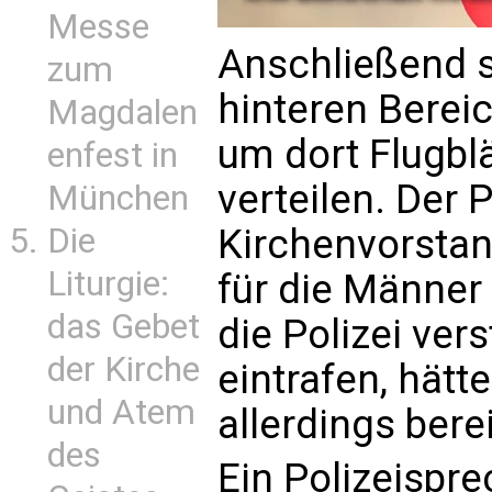
Messe
Anschließend s
zum
hinteren Berei
Magdalen
um dort Flugblä
enfest in
verteilen. Der 
München
Die
Kirchenvorstan
Liturgie:
für die Männe
das Gebet
die Polizei ver
der Kirche
eintrafen, hätt
und Atem
allerdings bere
des
Ein Polizeispr