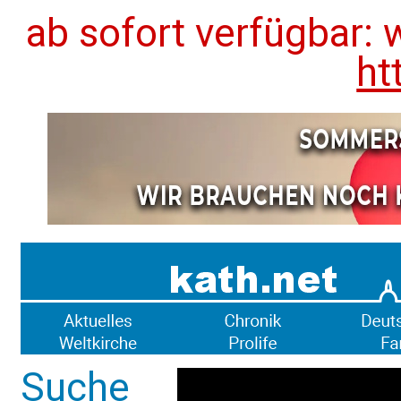
ab sofort verfügbar: 
ht
Suche